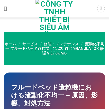
Skip
to
content
ホーム
/
サービス
/
修理・メンテナンス
/
流動化不均
一 フルードベッド造粒機｜FLUID BED GRANULATOR 修
理 VIETSONIC
フルードベッド造粒機にお
ける流動化不均一 – 原因、影
響、対処方法