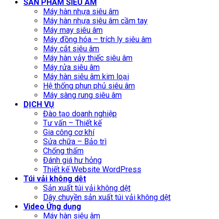
SẢN PHẨM SIÊU ÂM
Máy hàn nhựa siêu âm
Máy hàn nhựa siêu âm cầm tay
Máy may siêu âm
Máy đồng hóa – trích ly siêu âm
Máy cắt siêu âm
Máy hàn vảy thiếc siêu âm
Máy rửa siêu âm
Máy hàn siêu âm kim loại
Hệ thống phun phủ siêu âm
Máy sàng rung siêu âm
DỊCH VỤ
Đào tạo doanh nghiệp
Tư vấn – Thiết kế
Gia công cơ khí
Sửa chữa – Bảo trì
Chống thấm
Đánh giá hư hỏng
Thiết kế Website WordPress
Túi vải không dệt
Sản xuất túi vải không dệt
Dây chuyền sản xuất túi vải không dệt
Video Ứng dụng
Máy hàn siêu âm