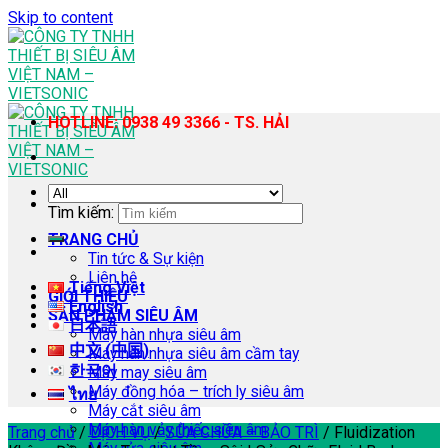
Skip to content
HOTLINE: 0938 49 3366 - TS. HẢI
Tìm kiếm:
TRANG CHỦ
Tin tức & Sự kiện
Liên hệ
Tiếng Việt
GIỚI THIỆU
English
SẢN PHẨM SIÊU ÂM
日本語
Máy hàn nhựa siêu âm
中文 (中国)
Máy hàn nhựa siêu âm cầm tay
한국어
Máy may siêu âm
Máy đồng hóa – trích ly siêu âm
ไทย
Máy cắt siêu âm
Máy hàn vảy thiếc siêu âm
Trang chủ
/
DỊCH VỤ
/
SỬA CHỮA – BẢO TRÌ
/
Fluidization