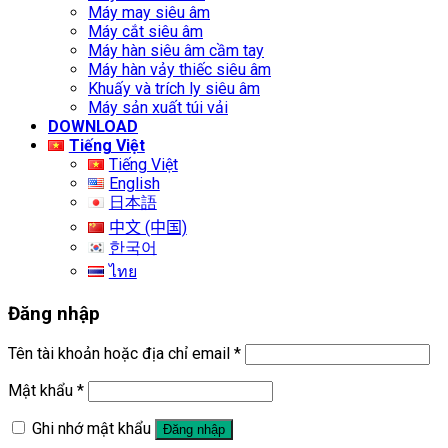
Máy may siêu âm
Máy cắt siêu âm
Máy hàn siêu âm cầm tay
Máy hàn vảy thiếc siêu âm
Khuấy và trích ly siêu âm
Máy sản xuất túi vải
DOWNLOAD
Tiếng Việt
Tiếng Việt
English
日本語
中文 (中国)
한국어
ไทย
Đăng nhập
Tên tài khoản hoặc địa chỉ email
*
Mật khẩu
*
Ghi nhớ mật khẩu
Đăng nhập