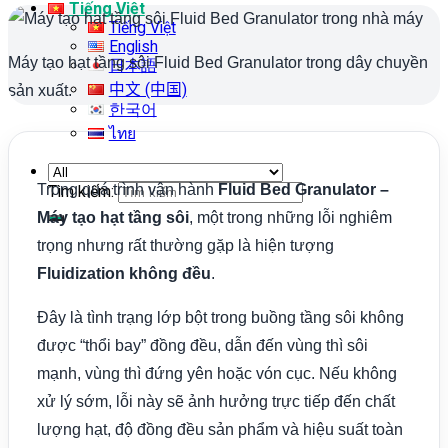
Tiếng Việt
Tiếng Việt
English
Máy tạo hạt tầng sôi Fluid Bed Granulator trong dây chuyền
日本語
中文 (中国)
sản xuất.
한국어
ไทย
Trong quá trình vận hành
Fluid Bed Granulator –
Tìm kiếm:
Máy tạo hạt tầng sôi
, một trong những lỗi nghiêm
trọng nhưng rất thường gặp là hiện tượng
Fluidization không đều
.
Đây là tình trạng lớp bột trong buồng tầng sôi không
được “thổi bay” đồng đều, dẫn đến vùng thì sôi
mạnh, vùng thì đứng yên hoặc vón cục. Nếu không
xử lý sớm, lỗi này sẽ ảnh hưởng trực tiếp đến chất
lượng hạt, độ đồng đều sản phẩm và hiệu suất toàn