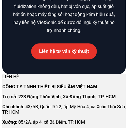
fluidization không đều, hạt bị vón cục, áp suất gió
bất ổn hoặc máy tầng sôi hoạt động kém hiệu quả,
hãy liên hệ VietSonic để được đội ngũ kỹ thuật hỗ
trợ nhanh chóng.
Liên hệ tư vấn kỹ thuật
LIÊN HỆ
CÔNG TY TNHH THIẾT BỊ SIÊU ÂM VIỆT NAM
Trụ sở: 223 Đặng Thúc Vịnh, Xã Đông Thạnh, TP. HCM
Chi nhánh:
43/5B, Quốc lộ 22, ấp Mỹ Hòa 4, xã Xuân Thới Sơn,
TP. HCM
Xưởng:
85/2A, ấp 4, xã Bà Điểm, TP. HCM