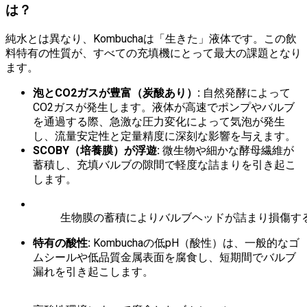
は？
純水とは異なり、Kombuchaは「生きた」液体です。この飲
料特有の性質が、すべての充填機にとって最大の課題となり
ます。
泡とCO2ガスが豊富（炭酸あり）:
自然発酵によって
CO2ガスが発生します。液体が高速でポンプやバルブ
を通過する際、急激な圧力変化によって気泡が発生
し、流量安定性と定量精度に深刻な影響を与えます。
SCOBY（培養膜）が浮遊:
微生物や細かな酵母繊維が
蓄積し、充填バルブの隙間で軽度な詰まりを引き起こ
します。
生物膜の蓄積によりバルブヘッドが詰まり損傷す
特有の酸性:
Kombuchaの低pH（酸性）は、一般的なゴ
ムシールや低品質金属表面を腐食し、短期間でバルブ
漏れを引き起こします。