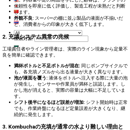
信頼性を即座に低く評価し、製造工程が未熟だと判断
します。
外観不良:
スーパーの棚に並ぶ製品の液面が不揃いだ
と、消費者からの印象が大きく低下します。
2. 充填システム異常の兆候
検索対象:
工場責任者やライン管理者は、実際のライン現象から定量不
良を簡単に確認できます。
満杯ボトルと不足ボトルが混在:
同じポンプサイクルで
も、各充填ノズルから出る液量が大きく異なります。
泡が液面を覆う:
液体をボトルへ注入する際に大量の泡
が発生し、センサーや作業員が満杯と誤認します。し
かし泡が消えると、実際の容量は大幅に不足していま
す。
シフト後半になるほど誤差が増加:
シフト開始時は正常
でも、作業終盤になるほど定量誤差が大きくなり、継
続的に発生します。
3. Kombuchaの充填が通常の水より難しい理由と