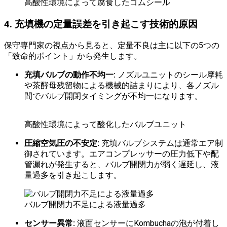
高酸性環境によって腐食したゴムシール
4. 充填機の定量誤差を引き起こす技術的原因
保守専門家の視点から見ると、定量不良は主に以下の5つの
「致命的ポイント」から発生します。
充填バルブの動作不均一:
ノズルユニットのシール摩耗
や茶酵母残留物による機械的詰まりにより、各ノズル
間でバルブ開閉タイミングが不均一になります。
高酸性環境によって酸化したバルブユニット
圧縮空気圧の不安定:
充填バルブシステムは通常エア制
御されています。エアコンプレッサーの圧力低下や配
管漏れが発生すると、バルブ開閉力が弱く遅延し、液
量過多を引き起こします。
バルブ開閉力不足による液量過多
センサー異常:
液面センサーにKombuchaの泡が付着し