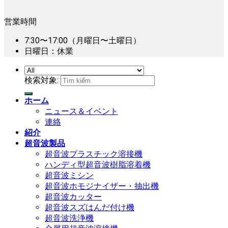
営業時間
7:30〜17:00（月曜日〜土曜日）
日曜日：休業
検索対象:
ホーム
ニュース＆イベント
連絡
紹介
超音波製品
超音波プラスチック溶接機
ハンディ型超音波樹脂溶着機
超音波ミシン
超音波ホモジナイザー・抽出機
超音波カッター
超音波スズはんだ付け機
超音波洗浄機