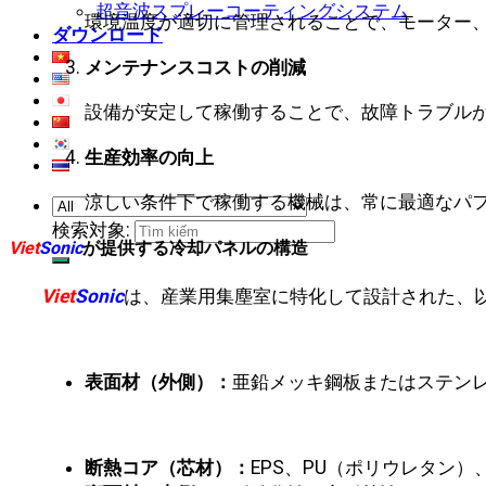
超音波スプレーコーティングシステム
環境温度が適切に管理されることで、モーター
ダウンロード
メンテナンスコストの削減
設備が安定して稼働することで、故障トラブル
生産効率の向上
涼しい条件下で稼働する機械は、常に最適なパ
検索対象:
Viet
Sonic
が提供する冷却パネルの構造
Viet
Sonic
は、産業用集塵室に特化して設計された、
表面材（外側）：
亜鉛メッキ鋼板またはステン
断熱コア（芯材）：
EPS、PU（ポリウレタン