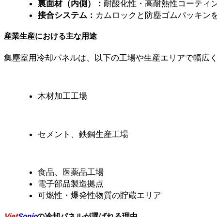
裏面材（内側）：
耐酸化性・高耐熱性コーティ
接合システム：
カムロックと防塵ゴムパッキン
産業生産における主な用途
集塵室用冷却パネルは、以下の工場や生産エリアで幅広
木材加工工場
セメント、鉄鋼生産工場
食品、医薬品工場
電子部品製造拠点
可燃性・爆発性物質の貯蔵エリア
Viet
Sonic
の冷却パネルが選ばれる理由