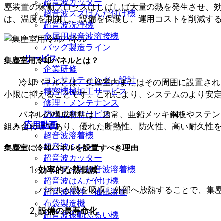
超音波カッター
塵装置の稼働プロセスはしばしば大量の熱を発生させ、
超音波スズはんだ付け機
は、温度を制御し、設備を保護し、運用コストを削減す
超音波洗浄機
金属用超音波溶接機
バッグ製造ライン
サービス
集塵室用冷却パネルとは？
企業研修
コンサルティング・設計
冷却パネルとは、集塵室内またはその周囲に設置され
精密機械加工サービス
小限に抑えることです。これにより、システムのより安
修理・メンテナンス
防水工事サービス
パネルの構成材料は、通常、亜鉛メッキ鋼板やステン
応用動画
組み合わせであり、優れた断熱性、防火性、高い耐久性
超音波溶着機
超音波ミシン
集塵室に冷却パネルを設置すべき理由
超音波カッター
ハンディ型超音波溶着機
効率的な熱低減
超音波はんだ付け機
パネルが熱を吸収し外部へ放熱することで、集
超音波攪拌・抽出装置
布袋製造機
設備の長寿命化
超音波振動ふるい機