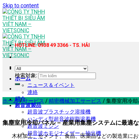
Skip to content
HOTLINE: 0938 49 3366 - TS. HẢI
検索対象:
ホーム
ニュース＆イベント
連絡
紹介
ホーム
/
サービス
/
精密機械加工サービス
/
集塵室用冷却
超音波製品
超音波プラスチック溶接機
ハンディ型超音波樹脂溶着機
集塵室用冷却パネル – 産業用集塵システムに最適
超音波ミシン
超音波ホモジナイザー・抽出機
木材加工、セメント、食品、医薬品などの製造業にお