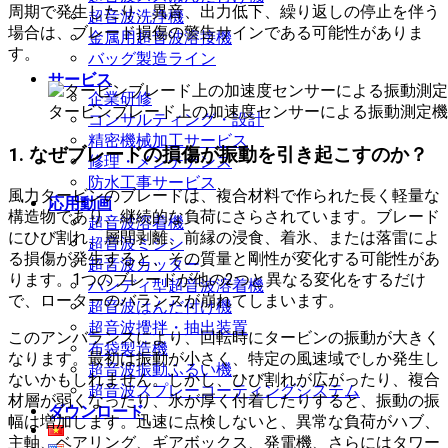
周期で発生したり、異音、出力低下、繰り返しの停止を伴う
超音波洗浄機
場合は、ブレード損傷の警告サインである可能性がありま
金属用超音波溶接機
す。
バッグ製造ライン
サービス
企業研修
タービンブレード上の加速度センサーによる振動測定機
コンサルティング・設計
精密機械加工サービス
1. なぜブレードの損傷が振動を引き起こすのか？
修理・メンテナンス
防水工事サービス
風力タービンのブレードは、複合材料で作られた長く軽量な
応用動画
構造物であり、継続的な負荷にさらされています。ブレード
超音波溶着機
にひび割れ、層間剥離、前縁の浸食、着氷、または落雷によ
超音波ミシン
る損傷が発生すると、その質量と剛性が変化する可能性があ
超音波カッター
ります。1つのブレードが他の2つと異なる変化をするだけ
ハンディ型超音波溶着機
で、ローターのバランスが崩れてしまいます。
超音波はんだ付け機
超音波攪拌・抽出装置
このアンバランスにより、回転時にタービンの振動が大きく
布袋製造機
なります。最初は振動が小さく、特定の風速域でしか発生し
超音波振動ふるい機
ないかもしれません。しかし、ひび割れが広がったり、複合
超音波スプレーコーティングシステム
材層が弱くなったり、氷が厚く付着したりすると、振動の振
ダウンロード
幅は増加します。迅速に点検しないと、異常な負荷がハブ、
主軸、ベアリング、ギアボックス、発電機、さらにはタワー