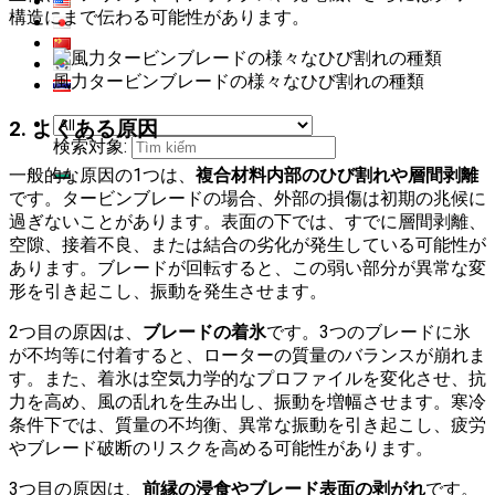
構造にまで伝わる可能性があります。
風力タービンブレードの様々なひび割れの種類
2. よくある原因
検索対象:
一般的な原因の1つは、
複合材料内部のひび割れや層間剥離
です。タービンブレードの場合、外部の損傷は初期の兆候に
過ぎないことがあります。表面の下では、すでに層間剥離、
空隙、接着不良、または結合の劣化が発生している可能性が
あります。ブレードが回転すると、この弱い部分が異常な変
形を引き起こし、振動を発生させます。
2つ目の原因は、
ブレードの着氷
です。3つのブレードに氷
が不均等に付着すると、ローターの質量のバランスが崩れま
す。また、着氷は空気力学的なプロファイルを変化させ、抗
力を高め、風の乱れを生み出し、振動を増幅させます。寒冷
条件下では、質量の不均衡、異常な振動を引き起こし、疲労
やブレード破断のリスクを高める可能性があります。
3つ目の原因は、
前縁の浸食やブレード表面の剥がれ
です。