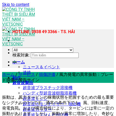
Skip to content
HOTLINE: 0938 49 3366 - TS. HẢI
検索対象:
ホーム
ニュース＆イベント
連絡
ホーム
/
サービス
/
損傷評価
/
風力発電の異常振動：ブレー
紹介
ド損傷の警告サイン
超音波製品
超音波プラスチック溶接機
ハンディ型超音波樹脂溶着機
振動は、風力タービンの稼働状態を把握するための最も重要
超音波ミシン
なシグナルの1つです。通常の条件下でも、風、回転速度、
超音波ホモジナイザー・抽出機
発電負荷、および構造特性により、タービンには常に一定の
超音波カッター
振動があります。しかし、振動が異常に増加したり、奇妙な
超音波スズはんだ付け機