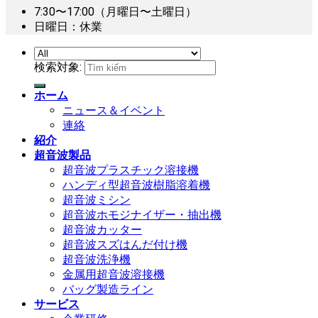
7:30〜17:00（月曜日〜土曜日）
日曜日：休業
検索対象:
ホーム
ニュース＆イベント
連絡
紹介
超音波製品
超音波プラスチック溶接機
ハンディ型超音波樹脂溶着機
超音波ミシン
超音波ホモジナイザー・抽出機
超音波カッター
超音波スズはんだ付け機
超音波洗浄機
金属用超音波溶接機
バッグ製造ライン
サービス