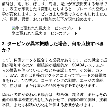
前縁は、雨、砂、ほこり、海塩、昆虫が直接衝突する領域で
す。表面が摩耗したり変形したりすると、ブレードの空気力
学が変化します。タービンはまだ稼働できるかもしれません
が、振動、異音、および性能の低下が現れ始めます。
氷に覆われた風力タービンのブレード
3. タービンが異常振動した場合、何を点検すべき
か？
まず、稼働データを照合する必要があります。どの風速で振
動が増加するのか、継続的か断続的か、SCADAシステムか
らの警告を伴っているかなどを確認します。その後、カメ
ラ、UAV、または直接のアクセスによってブレードの目視検
査を行い、ひび割れ、コーティングの剥離、エッジの摩耗、
穴、焦げ跡、または着氷の兆候を探す必要があります。
隠れた欠陥が疑われる場合は、熱画像、超音波、またはその
他の非破壊検査方法を組み合わせて、内部の層間剥離、接着
不良、または材料の劣化を評価する必要があります。