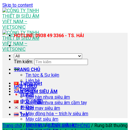
Skip to content
HOTLINE: 0938 49 3366 - TS. HẢI
Tìm kiếm:
TRANG CHỦ
Tin tức & Sự kiện
Liên hệ
Tiếng Việt
GIỚI THIỆU
English
SẢN PHẨM SIÊU ÂM
日本語
Máy hàn nhựa siêu âm
中文 (中国)
Máy hàn nhựa siêu âm cầm tay
한국어
Máy may siêu âm
Máy đồng hóa – trích ly siêu âm
ไทย
Máy cắt siêu âm
Máy hàn vảy thiếc siêu âm
Trang chủ
/
DỊCH VỤ
/
ĐÁNH GIÁ HƯ HỎNG
/
Rung bất thường