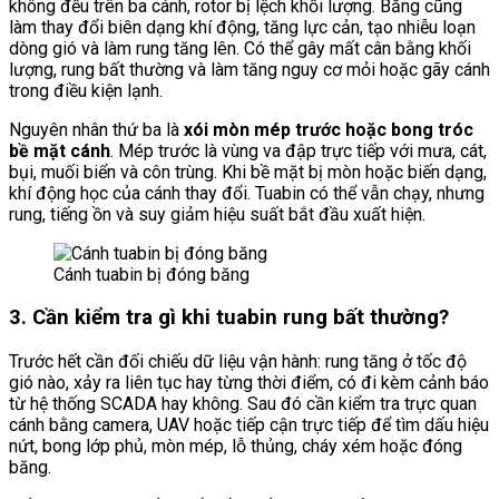
không đều trên ba cánh, rotor bị lệch khối lượng. Băng cũng
làm thay đổi biên dạng khí động, tăng lực cản, tạo nhiễu loạn
dòng gió và làm rung tăng lên. Có thể gây mất cân bằng khối
lượng, rung bất thường và làm tăng nguy cơ mỏi hoặc gãy cánh
trong điều kiện lạnh.
Nguyên nhân thứ ba là
xói mòn mép trước hoặc bong tróc
bề mặt cánh
. Mép trước là vùng va đập trực tiếp với mưa, cát,
bụi, muối biển và côn trùng. Khi bề mặt bị mòn hoặc biến dạng,
khí động học của cánh thay đổi. Tuabin có thể vẫn chạy, nhưng
rung, tiếng ồn và suy giảm hiệu suất bắt đầu xuất hiện.
Cánh tuabin bị đóng băng
3. Cần kiểm tra gì khi tuabin rung bất thường?
Trước hết cần đối chiếu dữ liệu vận hành: rung tăng ở tốc độ
gió nào, xảy ra liên tục hay từng thời điểm, có đi kèm cảnh báo
từ hệ thống SCADA hay không. Sau đó cần kiểm tra trực quan
cánh bằng camera, UAV hoặc tiếp cận trực tiếp để tìm dấu hiệu
nứt, bong lớp phủ, mòn mép, lỗ thủng, cháy xém hoặc đóng
băng.