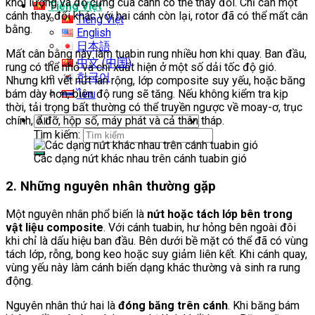
khối lượng và độ cứng của cánh có thể thay đổi. Chỉ cần một
Tiếng Việt
cánh thay đổi khác với hai cánh còn lại, rotor đã có thể mất cân
Tiếng Việt
bằng.
English
日本語
Mất cân bằng này làm tuabin rung nhiều hơn khi quay. Ban đầu,
中文 (中国)
rung có thể nhỏ và chỉ xuất hiện ở một số dải tốc độ gió.
한국어
Nhưng khi vết nứt lan rộng, lớp composite suy yếu, hoặc băng
ไทย
bám dày hơn, biên độ rung sẽ tăng. Nếu không kiểm tra kịp
thời, tải trọng bất thường có thể truyền ngược về moay-ơ, trục
chính, ổ đỡ, hộp số, máy phát và cả thân tháp.
Tìm kiếm:
Các dạng nứt khác nhau trên cánh tuabin gió
2. Những nguyên nhân thường gặp
Một nguyên nhân phổ biến là
nứt hoặc tách lớp bên trong
vật liệu composite
. Với cánh tuabin, hư hỏng bên ngoài đôi
khi chỉ là dấu hiệu ban đầu. Bên dưới bề mặt có thể đã có vùng
tách lớp, rỗng, bong keo hoặc suy giảm liên kết. Khi cánh quay,
vùng yếu này làm cánh biến dạng khác thường và sinh ra rung
động.
Nguyên nhân thứ hai là
đóng băng trên cánh
. Khi băng bám