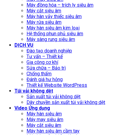
Máy đồng hóa – trích ly siêu âm
Máy cắt siêu âm
Máy hàn vảy thiếc siêu âm
Máy rửa siêu âm
Máy hàn siêu âm kim loại
Hệ thống phun phủ siêu âm
Máy sàng rung siêu âm
DỊCH VỤ
Đào tạo doanh nghiệp
Tư vấn – Thiết kế
Gia công cơ khí
Sửa chữa – Bảo trì
Chống thấm
Đánh giá hư hỏng
Thiết kế Website WordPress
Túi vải không dệt
Sản xuất túi vải không dệt
Dây chuyền sản xuất túi vải không dệt
Video Ứng dụng
Máy hàn siêu âm
Máy may siêu âm
Máy cắt siêu âm
Máy hàn siêu âm cầm tay