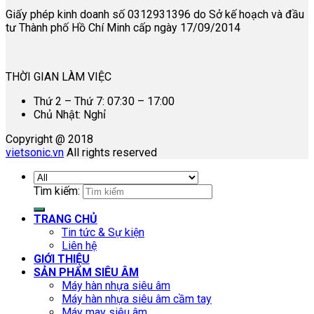
Giấy phép kinh doanh số 0312931396 do Sở kế hoạch và đầu
tư Thành phố Hồ Chí Minh cấp ngày 17/09/2014
THỜI GIAN LÀM VIỆC
Thứ 2 – Thứ 7: 07:30 – 17:00
Chủ Nhật: Nghỉ
Copyright @ 2018
vietsonic.vn
All rights reserved
Tìm kiếm:
TRANG CHỦ
Tin tức & Sự kiện
Liên hệ
GIỚI THIỆU
SẢN PHẨM SIÊU ÂM
Máy hàn nhựa siêu âm
Máy hàn nhựa siêu âm cầm tay
Máy may siêu âm