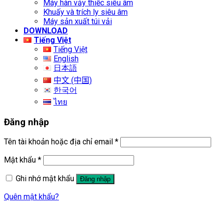
Máy hàn vảy thiếc siêu âm
Khuấy và trích ly siêu âm
Máy sản xuất túi vải
DOWNLOAD
Tiếng Việt
Tiếng Việt
English
日本語
中文 (中国)
한국어
ไทย
Đăng nhập
Tên tài khoản hoặc địa chỉ email
*
Mật khẩu
*
Ghi nhớ mật khẩu
Đăng nhập
Quên mật khẩu?