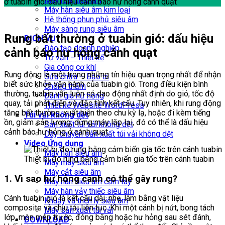
Máy rửa siêu âm
ở tuabin gió: dấu hiệu cảnh báo hư hỏng cánh quạt
Máy hàn siêu âm kim loại
Hệ thống phun phủ siêu âm
Máy sàng rung siêu âm
Rung bất thường ở tuabin gió: dấu hiệu
DỊCH VỤ
Đào tạo doanh nghiệp
cảnh báo hư hỏng cánh quạt
Tư vấn – Thiết kế
Gia công cơ khí
Rung động là một trong những tín hiệu quan trọng nhất để nhận
Sửa chữa – Bảo trì
biết sức khỏe vận hành của tuabin gió. Trong điều kiện bình
Chống thấm
thường, tuabin vẫn luôn có dao động nhất định do gió, tốc độ
Đánh giá hư hỏng
quay, tải phát điện và đặc tính kết cấu. Tuy nhiên, khi rung động
Thiết kế Website WordPress
tăng bất thường, xuất hiện theo chu kỳ lạ, hoặc đi kèm tiếng
Túi vải không dệt
ồn, giảm sản lượng, dừng máy lặp lại, đó có thể là dấu hiệu
Sản xuất túi vải không dệt
cảnh báo hư hỏng ở cánh quạt.
Dây chuyền sản xuất túi vải không dệt
Video Ứng dụng
Máy hàn siêu âm
Thiết bị đo rung bằng cảm biến gia tốc trên cánh tuabin
Máy may siêu âm
Máy cắt siêu âm
1. Vì sao hư hỏng cánh có thể gây rung?
Máy hàn siêu âm cầm tay
Máy hàn vảy thiếc siêu âm
Cánh tuabin gió là kết cấu dài, nhẹ, làm bằng vật liệu
Khuấy và trích ly siêu âm
composite và chịu tải liên tục. Khi một cánh bị nứt, bong tách
Máy sản xuất túi vải
lớp, mòn mép trước, đóng băng hoặc hư hỏng sau sét đánh,
DOWNLOAD