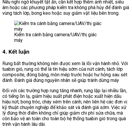
Nếu nghi ngờ khuyết tật ẩn, cần kết hợp thêm ảnh nhiệt, siêu
âm hoặc các phương pháp kiểm tra không phá hủy để đánh giá
vùng tách lớp, bong keo hoặc suy giảm vật liệu bên trong.
Kiểm tra cánh bằng camera/UAV/thị giác
máy
4. Kết luận
Rung bất thường không nên được xem là lỗi vận hành nhỏ. Với
tuabin gió, rung có thể là tín hiệu sớm của nứt cánh, tách lớp
composite, đóng băng, mòn mép trước hoặc hư hỏng sau sét
đánh. Đánh giá đúng nguyên nhân sẽ giúp tránh dừng máy
Đối với các trường hợp rung tăng nhanh, rung lặp lại nhiều lần,
có tiếng ồn lạ, giảm hiệu suất phát điện hoặc xuất hiện dấu
hiệu nứt, bong tróc, cháy xém trên cánh, nên liên hệ các đơn vị
kỹ thuật chuyên nghiệp để khảo sát và đánh giá sớm. Việc xử
lý đúng thời điểm không chỉ giúp giảm chi phí sửa chữa, mà
còn bảo vệ an toàn cho toàn bộ hệ thống tuabin gió trong quá
trình vận hành lâu dài.