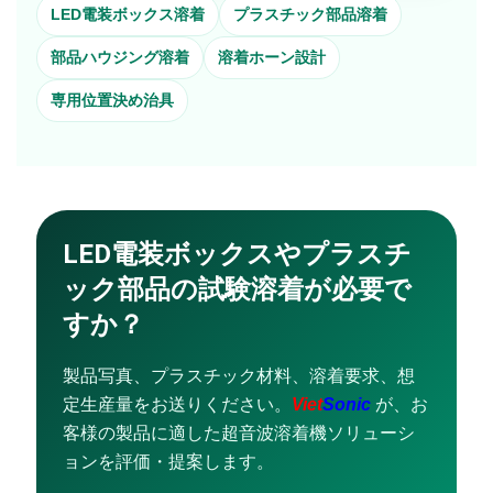
LED電装ボックス溶着
プラスチック部品溶着
部品ハウジング溶着
溶着ホーン設計
専用位置決め治具
LED電装ボックスやプラスチ
ック部品の試験溶着が必要で
すか？
製品写真、プラスチック材料、溶着要求、想
定生産量をお送りください。
Viet
Sonic
が、お
客様の製品に適した超音波溶着機ソリューシ
ョンを評価・提案します。