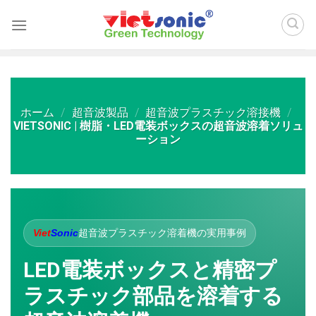
Skip
to
content
ホーム
/
超音波製品
/
超音波プラスチック溶接機
/
VIETSONIC | 樹脂・LED電装ボックスの超音波溶着ソリュ
ーション
Viet
Sonic
超音波プラスチック溶着機の実用事例
LED電装ボックスと精密プ
ラスチック部品を溶着する