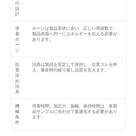
の
設
計
溶
ホーンは製品形状に合い、正しい周波数で、
着
製品表面へ均一にエネルギーを伝える必要が
ホ
あります。
ー
ン
位
治具は製品を安定して保持し、位置ズレを抑
置
え、量産時の繰り返し品質を支えます。
決
め
治
具
機
溶着時間、加圧力、振幅、保持時間は、各製
械
品サンプルに合わせて最適化する必要があり
条
ます。
件