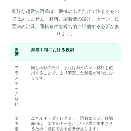
良好な超音波溶着は、機械の出力だけで決まるもの
ではありません。材料、溶着部の設計、ホーン、位
置決め治具、運転条件を総合的に評価する必要があ
ります。
要
溶着工程における役割
素
プ
同じ種類の樹脂、または相性の良い材料を使
ラ
用することで、より安定した溶着が可能にな
ス
ります。
チ
ッ
ク
材
料
溶
エネルギーダイレクター、溶着エッジ、接触
着
面積は、エネルギーを正しい位置に集中させ
部
るために適切である必要があります。