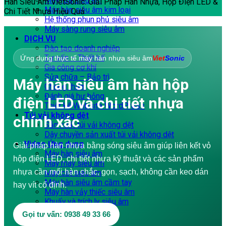
Máy rửa siêu âm
Hàn Siêu Âm VietSonic: Giải Pháp Hàn Nhựa, Hộp Điện LED &
Máy hàn siêu âm kim loại
Chi Tiết Nhựa Hiệu Quả
Hệ thống phun phủ siêu âm
Máy sàng rung siêu âm
DỊCH VỤ
Đào tạo doanh nghiệp
Tư vấn – Thiết kế
Ứng dụng thực tế máy hàn nhựa siêu âm
Viet
Sonic
Gia công cơ khí
Sửa chữa – Bảo trì
Máy hàn siêu âm hàn hộp
Chống thấm
Đánh giá hư hỏng
điện LED và chi tiết nhựa
Thiết kế Website WordPress
Túi vải không dệt
chính xác
Sản xuất túi vải không dệt
Dây chuyền sản xuất túi vải không dệt
Video Ứng dụng
Giải pháp hàn nhựa bằng sóng siêu âm giúp liên kết vỏ
Máy hàn siêu âm
hộp điện LED, chi tiết nhựa kỹ thuật và các sản phẩm
Máy may siêu âm
nhựa cần mối hàn chắc, gọn, sạch, không cần keo dán
Máy cắt siêu âm
Máy hàn siêu âm cầm tay
hay vít cố định.
Máy hàn vảy thiếc siêu âm
Khuấy và trích ly siêu âm
Máy sản xuất túi vải
Gọi tư vấn: 0938 49 33 66
DOWNLOAD