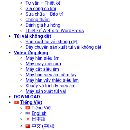
Tư vấn – Thiết kế
Gia công cơ khí
Sửa chữa – Bảo trì
Chống thấm
Đánh giá hư hỏng
Thiết kế Website WordPress
Túi vải không dệt
Sản xuất túi vải không dệt
Dây chuyền sản xuất túi vải không dệt
Video Ứng dụng
Máy hàn siêu âm
Máy may siêu âm
Máy cắt siêu âm
Máy hàn siêu âm cầm tay
Máy hàn vảy thiếc siêu âm
Khuấy và trích ly siêu âm
Máy sản xuất túi vải
DOWNLOAD
Tiếng Việt
Tiếng Việt
English
日本語
中文 (中国)