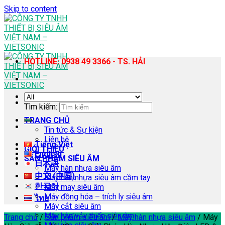
Skip to content
HOTLINE: 0938 49 3366 - TS. HẢI
Tìm kiếm:
TRANG CHỦ
Tin tức & Sự kiện
Liên hệ
Tiếng Việt
GIỚI THIỆU
English
SẢN PHẨM SIÊU ÂM
日本語
Máy hàn nhựa siêu âm
中文 (中国)
Máy hàn nhựa siêu âm cầm tay
한국어
Máy may siêu âm
Máy đồng hóa – trích ly siêu âm
ไทย
Máy cắt siêu âm
Máy hàn vảy thiếc siêu âm
Trang chủ
/
Sản phẩm siêu âm
/
Máy hàn nhựa siêu âm
/
Máy