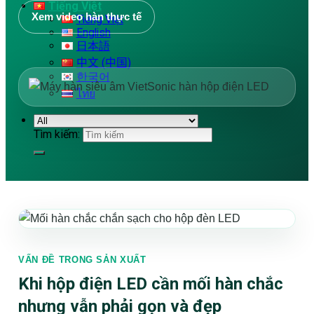
Tiếng Việt
Xem video hàn thực tế
Tiếng Việt
English
日本語
中文 (中国)
한국어
ไทย
Tìm kiếm:
VẤN ĐỀ TRONG SẢN XUẤT
Khi hộp điện LED cần mối hàn chắc
nhưng vẫn phải gọn và đẹp