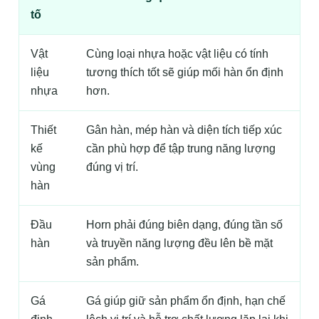
tố
Vật
Cùng loại nhựa hoặc vật liệu có tính
liệu
tương thích tốt sẽ giúp mối hàn ổn định
nhựa
hơn.
Thiết
Gân hàn, mép hàn và diện tích tiếp xúc
kế
cần phù hợp để tập trung năng lượng
vùng
đúng vị trí.
hàn
Đầu
Horn phải đúng biên dạng, đúng tần số
hàn
và truyền năng lượng đều lên bề mặt
sản phẩm.
Gá
Gá giúp giữ sản phẩm ổn định, hạn chế