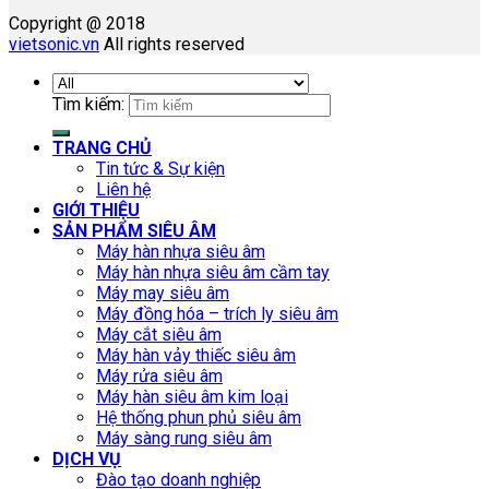
Copyright @ 2018
vietsonic.vn
All rights reserved
Tìm kiếm:
TRANG CHỦ
Tin tức & Sự kiện
Liên hệ
GIỚI THIỆU
SẢN PHẨM SIÊU ÂM
Máy hàn nhựa siêu âm
Máy hàn nhựa siêu âm cầm tay
Máy may siêu âm
Máy đồng hóa – trích ly siêu âm
Máy cắt siêu âm
Máy hàn vảy thiếc siêu âm
Máy rửa siêu âm
Máy hàn siêu âm kim loại
Hệ thống phun phủ siêu âm
Máy sàng rung siêu âm
DỊCH VỤ
Đào tạo doanh nghiệp