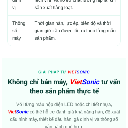
định
lệch vị trí và hỗ trợ chất lượng lặp lại khi
vị
sản xuất hàng loạt.
Thông
Thời gian hàn, lực ép, biên độ và thời
số
gian giữ cần được tối ưu theo từng mẫu
máy
sản phẩm.
GIẢI PHÁP TỪ
VIET
SONIC
Không chỉ bán máy,
Viet
Sonic
tư vấn
theo sản phẩm thực tế
Với từng mẫu hộp điện LED hoặc chi tiết nhựa,
Viet
Sonic
có thể hỗ trợ đánh giá khả năng hàn, đề xuất
cấu hình máy, thiết kế đầu hàn, gá định vị và thông số
vận hành phù hợp.