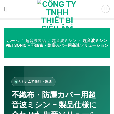
Skip
to
content
ホーム
/
超音波製品
/
超音波ミシン
/
超音波ミシン
VIETSONIC – 不織布・防塵カバー用高速ソリューション
ベトナムで設計・製造
不織布・防塵カバー用超
音波ミシン – 製品仕様に