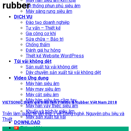
Máy hàn siêu âm kim loại
rubber
Hệ thống phun phủ siêu âm
Máy sàng rung siêu âm
DỊCH VỤ
Đào tạo doanh nghiệp
Tư vấn – Thiết kế
Gia công cơ khí
Sửa chữa – Bảo trì
Chống thấm
Đánh giá hư hỏng
Thiết kế Website WordPress
Túi vải không dệt
Sản xuất túi vải không dệt
Dây chuyền sản xuất túi vải không dệt
Video Ứng dụng
Máy hàn siêu âm
Máy may siêu âm
Máy cắt siêu âm
Máy hàn siêu âm cầm tay
VIETSONIC tham gia triển lãm Plastic & Rubber Việt Nam 2018
Máy hàn vảy thiếc siêu âm
Khuấy và trích ly siêu âm
Triễn làm quốc tế lần thứ 7 về Công nghệ, Nguyên phụ liệu và
Máy sản xuất túi vải
Thiết
DOWNLOAD
Tiếng Việt
20