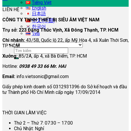
Tiếng Việt
Th3
English
LIÊN HỆ
日本語
CÔNG TY TNHH THIẾT BỊ SIÊU ÂM VIỆT NAM
中文 (中国)
한국어
Trụ sở: 223 Đặng Thúc Vịnh, Xã Đông Thạnh, TP. HCM
ไทย
Chi nhánh:
43/5B, Quốc lộ 22, ấp Mỹ Hòa 4, xã Xuân Thới Sơn,
TP. HCM
Tìm
kiếm:
Xưởng:
85/2A, ấp 4, xã Bà Điểm, TP. HCM
Hotline:
0938 49 33 66 Mr. HAI
Email:
info.vietsonic@gmail.com
Giấy phép kinh doanh số 0312931396 do Sở kế hoạch và đầu
tư Thành phố Hồ Chí Minh cấp ngày 17/09/2014
THỜI GIAN LÀM VIỆC
Thứ 2 – Thứ 7: 07:30 – 17:00
Chủ Nhật: Nghỉ