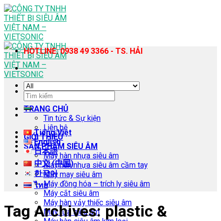
Skip
to
content
HOTLINE: 0938 49 3366 - TS. HẢI
Tìm
kiếm:
TRANG CHỦ
Tin tức & Sự kiện
Liên hệ
Tiếng Việt
GIỚI THIỆU
English
SẢN PHẨM SIÊU ÂM
日本語
Máy hàn nhựa siêu âm
中文 (中国)
Máy hàn nhựa siêu âm cầm tay
한국어
Máy may siêu âm
Máy đồng hóa – trích ly siêu âm
ไทย
Máy cắt siêu âm
Máy hàn vảy thiếc siêu âm
Tag Archives:
plastic &
Máy rửa siêu âm