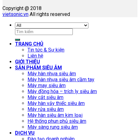
Copyright @ 2018
vietsonic.vn
All rights reserved
Tìm
kiếm:
TRANG CHỦ
Tin tức & Sự kiện
Liên hệ
GIỚI THIỆU
SẢN PHẨM SIÊU ÂM
Máy hàn nhựa siêu âm
Máy hàn nhựa siêu âm cầm tay
Máy may siêu âm
Máy đồng hóa – trích ly siêu âm
Máy cắt siêu âm
Máy hàn vảy thiếc siêu âm
Máy rửa siêu âm
Máy hàn siêu âm kim loại
Hệ thống phun phủ siêu âm
Máy sàng rung siêu âm
DỊCH VỤ
Đào tạo doanh nghiệp