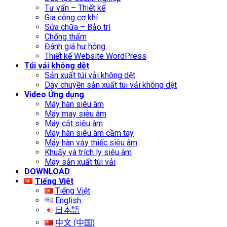
Tư vấn – Thiết kế
Gia công cơ khí
Sửa chữa – Bảo trì
Chống thấm
Đánh giá hư hỏng
Thiết kế Website WordPress
Túi vải không dệt
Sản xuất túi vải không dệt
Dây chuyền sản xuất túi vải không dệt
Video Ứng dụng
Máy hàn siêu âm
Máy may siêu âm
Máy cắt siêu âm
Máy hàn siêu âm cầm tay
Máy hàn vảy thiếc siêu âm
Khuấy và trích ly siêu âm
Máy sản xuất túi vải
DOWNLOAD
Tiếng Việt
Tiếng Việt
English
日本語
中文 (中国)