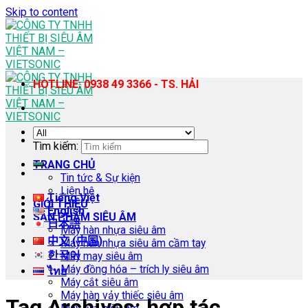
Skip to content
HOTLINE: 0938 49 3366 - TS. HẢI
Tìm kiếm:
TRANG CHỦ
Tin tức & Sự kiện
Liên hệ
Tiếng Việt
GIỚI THIỆU
English
SẢN PHẨM SIÊU ÂM
日本語
Máy hàn nhựa siêu âm
中文 (中国)
Máy hàn nhựa siêu âm cầm tay
한국어
Máy may siêu âm
Máy đồng hóa – trích ly siêu âm
ไทย
Máy cắt siêu âm
Máy hàn vảy thiếc siêu âm
Tag Archives:
hợp tác