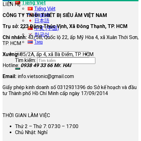
Tiếng Việt
LIÊN HỆ
Tiếng Việt
English
CÔNG TY TNHH THIẾT BỊ SIÊU ÂM VIỆT NAM
日本語
Trụ sở: 223 Đặng Thúc Vịnh, Xã Đông Thạnh, TP. HCM
中文 (中国)
한국어
Chi nhánh:
43/5B, Quốc lộ 22, ấp Mỹ Hòa 4, xã Xuân Thới Sơn,
ไทย
TP. HCM
Xưởng:
85/2A, ấp 4, xã Bà Điểm, TP. HCM
Tìm kiếm:
Hotline:
0938 49 33 66 Mr. HAI
Email:
info.vietsonic@gmail.com
Giấy phép kinh doanh số 0312931396 do Sở kế hoạch và đầu
tư Thành phố Hồ Chí Minh cấp ngày 17/09/2014
THỜI GIAN LÀM VIỆC
Thứ 2 – Thứ 7: 07:30 – 17:00
Chủ Nhật: Nghỉ