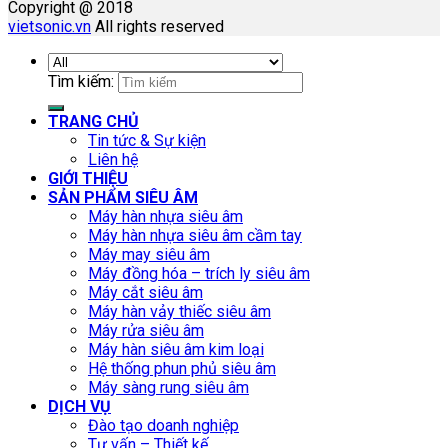
Copyright @ 2018
vietsonic.vn
All rights reserved
Tìm kiếm:
TRANG CHỦ
Tin tức & Sự kiện
Liên hệ
GIỚI THIỆU
SẢN PHẨM SIÊU ÂM
Máy hàn nhựa siêu âm
Máy hàn nhựa siêu âm cầm tay
Máy may siêu âm
Máy đồng hóa – trích ly siêu âm
Máy cắt siêu âm
Máy hàn vảy thiếc siêu âm
Máy rửa siêu âm
Máy hàn siêu âm kim loại
Hệ thống phun phủ siêu âm
Máy sàng rung siêu âm
DỊCH VỤ
Đào tạo doanh nghiệp
Tư vấn – Thiết kế