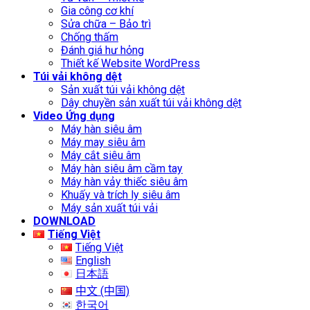
Gia công cơ khí
Sửa chữa – Bảo trì
Chống thấm
Đánh giá hư hỏng
Thiết kế Website WordPress
Túi vải không dệt
Sản xuất túi vải không dệt
Dây chuyền sản xuất túi vải không dệt
Video Ứng dụng
Máy hàn siêu âm
Máy may siêu âm
Máy cắt siêu âm
Máy hàn siêu âm cầm tay
Máy hàn vảy thiếc siêu âm
Khuấy và trích ly siêu âm
Máy sản xuất túi vải
DOWNLOAD
Tiếng Việt
Tiếng Việt
English
日本語
中文 (中国)
한국어