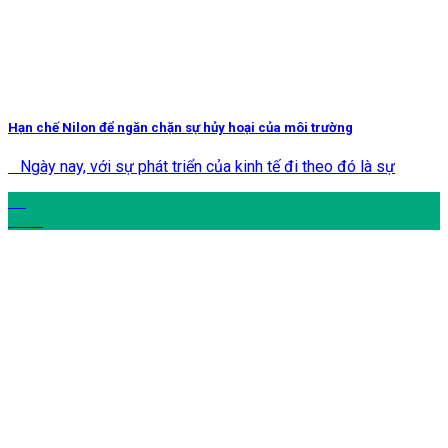
Hạn chế Nilon để ngăn chặn sự hủy hoại của môi trường
Ngày nay, với sự phát triển của kinh tế đi theo đó là sự
14
Th12