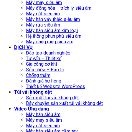
Máy may siêu âm
Máy đồng hóa – trích ly siêu âm
Máy cắt siêu âm
Máy hàn vảy thiếc siêu âm
Máy rửa siêu âm
Máy hàn siêu âm kim loại
Hệ thống phun phủ siêu âm
Máy sàng rung siêu âm
DỊCH VỤ
Đào tạo doanh nghiệp
Tư vấn – Thiết kế
Gia công cơ khí
Sửa chữa – Bảo trì
Chống thấm
Đánh giá hư hỏng
Thiết kế Website WordPress
Túi vải không dệt
Sản xuất túi vải không dệt
Dây chuyền sản xuất túi vải không dệt
Video Ứng dụng
Máy hàn siêu âm
Máy may siêu âm
Máy cắt siêu âm
Máy hàn siêu âm cầm tay