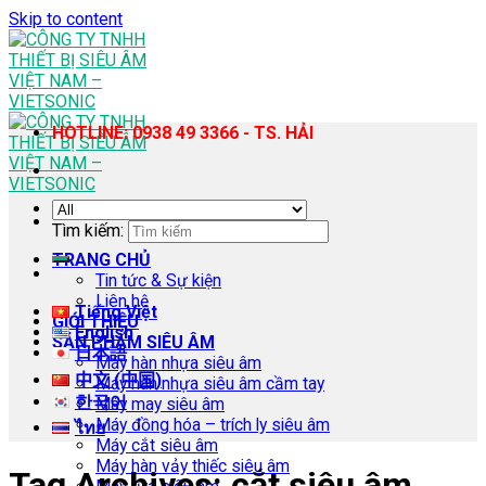
Skip to content
HOTLINE: 0938 49 3366 - TS. HẢI
Tìm kiếm:
TRANG CHỦ
Tin tức & Sự kiện
Liên hệ
Tiếng Việt
GIỚI THIỆU
English
SẢN PHẨM SIÊU ÂM
日本語
Máy hàn nhựa siêu âm
中文 (中国)
Máy hàn nhựa siêu âm cầm tay
한국어
Máy may siêu âm
Máy đồng hóa – trích ly siêu âm
ไทย
Máy cắt siêu âm
Máy hàn vảy thiếc siêu âm
Tag Archives:
cắt siêu âm