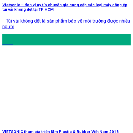
Vietsonic – đơn vị uy tín chuyên gia cung cấp các loại máy công ép
túi vải không dệt tại TP HCM
Túi vải không dệt là sản phẩm bảo vệ môi trường được nhiều
người
14
Th12
VIETSONIC tham gia triển lãm Plastic & Rubber Việt Nam 2018