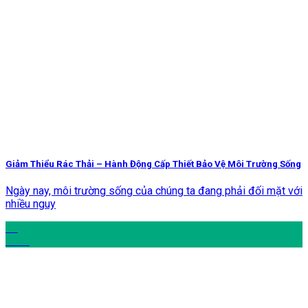
Giảm Thiểu Rác Thải – Hành Động Cấp Thiết Bảo Vệ Môi Trường Sống
Ngày nay, môi trường sống của chúng ta đang phải đối mặt với
nhiều nguy
16
Th12