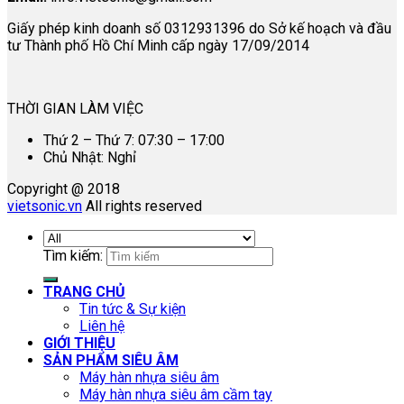
Giấy phép kinh doanh số 0312931396 do Sở kế hoạch và đầu
tư Thành phố Hồ Chí Minh cấp ngày 17/09/2014
THỜI GIAN LÀM VIỆC
Thứ 2 – Thứ 7: 07:30 – 17:00
Chủ Nhật: Nghỉ
Copyright @ 2018
vietsonic.vn
All rights reserved
Tìm kiếm:
TRANG CHỦ
Tin tức & Sự kiện
Liên hệ
GIỚI THIỆU
SẢN PHẨM SIÊU ÂM
Máy hàn nhựa siêu âm
Máy hàn nhựa siêu âm cầm tay