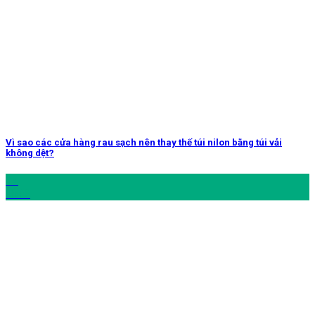
Vì sao các cửa hàng rau sạch nên thay thế túi nilon bằng túi vải
không dệt?
14
Th12