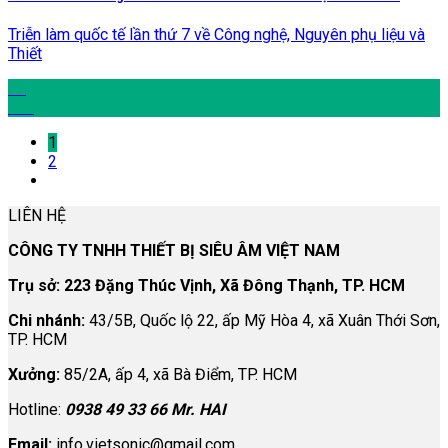
Triễn làm quốc tế lần thứ 7 về Công nghệ, Nguyên phụ liệu và
Thiết
20
Th3
1
2
LIÊN HỆ
CÔNG TY TNHH THIẾT BỊ SIÊU ÂM VIỆT NAM
Trụ sở: 223 Đặng Thúc Vịnh, Xã Đông Thạnh, TP. HCM
Chi nhánh:
43/5B, Quốc lộ 22, ấp Mỹ Hòa 4, xã Xuân Thới Sơn,
TP. HCM
Xưởng:
85/2A, ấp 4, xã Bà Điểm, TP. HCM
Hotline:
0938 49 33 66 Mr. HAI
Email:
info.vietsonic@gmail.com