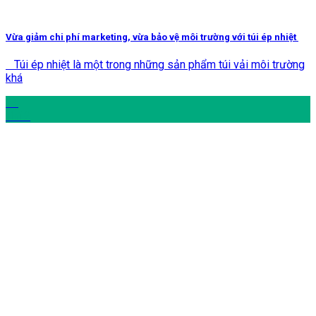
Vừa giảm chi phí marketing, vừa bảo vệ môi trường với túi ép nhiệt
Túi ép nhiệt là một trong những sản phẩm túi vải môi trường
khá
14
Th12