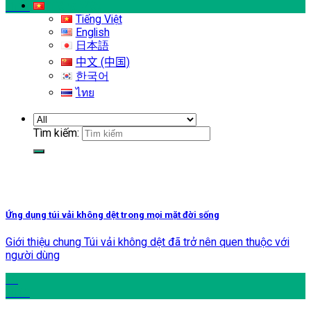
Tiếng Việt
Th12
Tiếng Việt
English
日本語
中文 (中国)
한국어
ไทย
Tìm kiếm:
Ứng dụng túi vải không dệt trong mọi mặt đời sống
Giới thiệu chung Túi vải không dệt đã trở nên quen thuộc với
người dùng
16
Th12