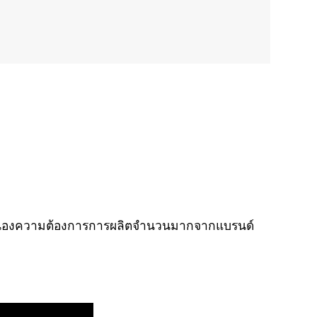
อบสนองความต้องการการผลิตจำนวนมากจากแบรนด์