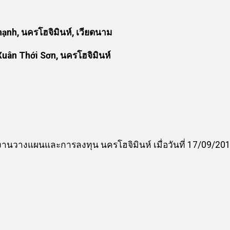
nh, นครโฮจิมินห์, เวียดนาม
uân Thới Sơn, นครโฮจิมินห์
นวางแผนและการลงทุน นครโฮจิมินห์ เมื่อวันที่ 17/09/20