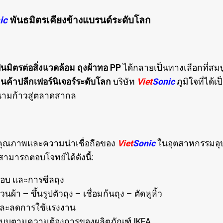
ic
พันธมิตรเคียงข้างแบรนด์ระดับโลก
ป็นมิตรต่อสิ่งแวดล้อม ถุงผ้าทอ PP
ได้กลายเป็นทางเลือกที่ส
านค้าปลีกเฟอร์นิเจอร์ระดับโลก
บริษัท
Viet
Sonic
ภูมิใจที่ได้เ
ดนามก้าวสู่ตลาดสากล
ึงคุณภาพและความน่าเชื่อถือของ
Viet
Sonic
ในอุตสาหกรรมอุ
สามารถตอบโจทย์ได้ดังนี้:
ขอบ และการซีลถุง
วนผ้า – ขึ้นรูปตัวถุง – เชื่อมก้นถุง – ตัดหูหิ้ว
และลดการใช้แรงงาน
แบบตามความต้องการของผลิตภัณฑ์ IKEA