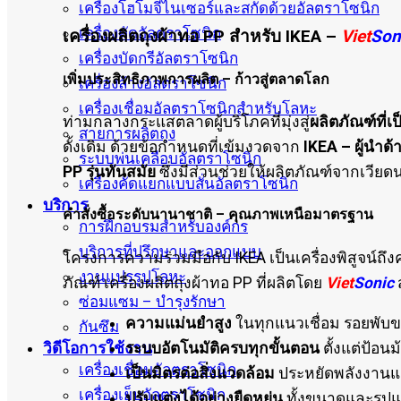
เครื่องโฮโมจีไนเซอร์และสกัดด้วยอัลตราโซนิก
เครื่องตัดอัลตราโซนิก
เครื่องผลิตถุงผ้าทอ PP สำหรับ IKEA –
Viet
Son
เครื่องบัดกรีอัลตราโซนิก
เพิ่มประสิทธิภาพการผลิต – ก้าวสู่ตลาดโลก
เครื่องล้างอัลตราโซนิก
เครื่องเชื่อมอัลตราโซนิกสำหรับโลหะ
ท่ามกลางกระแสตลาดผู้บริโภคที่มุ่งสู่
ผลิตภัณฑ์ที่เ
สายการผลิตถุง
ดั้งเดิม ด้วยข้อกำหนดที่เข้มงวดจาก
IKEA – ผู้นำด้
ระบบพ่นเคลือบอัลตราโซนิก
PP รุ่นทันสมัย
ซึ่งมีส่วนช่วยให้ผลิตภัณฑ์จากเวีย
เครื่องคัดแยกแบบสั่นอัลตราโซนิก
บริการ
คำสั่งซื้อระดับนานาชาติ – คุณภาพเหนือมาตรฐาน
การฝึกอบรมสำหรับองค์กร
บริการที่ปรึกษาและออกแบบ
โครงการความร่วมมือกับ IKEA เป็นเครื่องพิสูจน์ถ
งานแปรรูปโลหะ
ภัณฑ์ เครื่องผลิตถุงผ้าทอ PP ที่ผลิตโดย
Viet
Sonic
ซ่อมแซม – บำรุงรักษา
ความแม่นยำสูง
ในทุกแนวเชื่อม รอยพับ
กันซึม
วิดีโอการใช้งาน
ระบบอัตโนมัติครบทุกขั้นตอน
ตั้งแต่ป้อนม้
เครื่องเชื่อมอัลตราโซนิก
เป็นมิตรต่อสิ่งแวดล้อม
ประหยัดพลังงาน
เครื่องเย็บอัลตราโซนิก
ปรับแต่งได้อย่างยืดหยุ่น
ทั้งขนาดและรูป