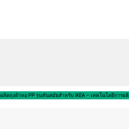
งผลิตถุงผ้าทอ PP รุ่นทันสมัยสำหรับ IKEA – เทคโนโลยีการผล