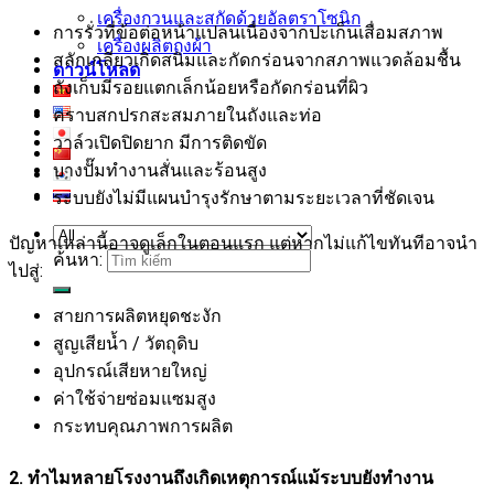
เครื่องกวนและสกัดด้วยอัลตราโซนิก
การรั่วที่ข้อต่อหน้าแปลนเนื่องจากปะเก็นเสื่อมสภาพ
เครื่องผลิตถุงผ้า
สลักเกลียวเกิดสนิมและกัดกร่อนจากสภาพแวดล้อมชื้น
ดาวน์โหลด
ถังเก็บมีรอยแตกเล็กน้อยหรือกัดกร่อนที่ผิว
คราบสกปรกสะสมภายในถังและท่อ
วาล์วเปิดปิดยาก มีการติดขัด
บางปั๊มทำงานสั่นและร้อนสูง
ระบบยังไม่มีแผนบำรุงรักษาตามระยะเวลาที่ชัดเจน
ปัญหาเหล่านี้อาจดูเล็กในตอนแรก แต่หากไม่แก้ไขทันทีอาจนำ
ค้นหา:
ไปสู่:
สายการผลิตหยุดชะงัก
สูญเสียน้ำ / วัตถุดิบ
อุปกรณ์เสียหายใหญ่
ค่าใช้จ่ายซ่อมแซมสูง
กระทบคุณภาพการผลิต
2. ทำไมหลายโรงงานถึงเกิดเหตุการณ์แม้ระบบยังทำงาน