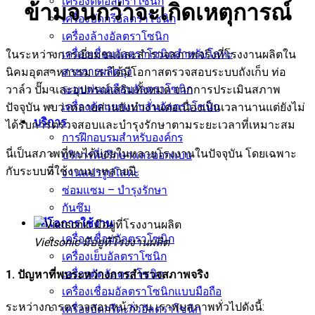
เครื่องตัดอัลตราโซนิก
ข้ามจนกว่าจะเกิดเหตุการณ์
เครื่องบัดกรีอัลตราโซนิก
เครื่องล้างอัลตราโซนิก
เครื่องเชื่อมอัลตราโซนิกสำหรับโลหะ
ในระหว่างการเยี่ยมชมและสำรวจสภาพจริงที่โรงงานผลิตใน
สายการผลิตถุง
นิคมอุตสาหกรรม เราได้มีโอกาสตรวจสอบระบบถังเก็บ ท่อ
ระบบพ่นเคลือบอัลตราโซนิก
วาล์ว ปั๊ม และอุปกรณ์เสริมทั้งหมด จากการประเมินสภาพ
เครื่องคัดแยกแบบสั่นอัลตราโซนิก
ปัจจุบัน พบว่าหลายส่วนยังทำงานต่อเนื่องเป็นเวลานานแต่ยังไม่
บริการ
ได้รับการตรวจสอบและบำรุงรักษาตามระยะเวลาที่เหมาะสม
การฝึกอบรมสำหรับองค์กร
นี่เป็นสภาพที่พบได้บ่อยในหลายโรงงานในปัจจุบัน โดยเฉพาะ
บริการที่ปรึกษาและออกแบบ
กับระบบที่ใช้งานมาหลายปี
งานแปรรูปโลหะ
ซ่อมแซม – บำรุงรักษา
กันซึม
วิดีโอการใช้งาน
เครื่องเชื่อมอัลตราโซนิก
Vietsonic มีอยู่ที่โรงงานผลิต
เครื่องเย็บอัลตราโซนิก
เครื่องตัดอัลตราโซนิก
1. ปัญหาที่พบระหว่างการสำรวจสภาพจริง
เครื่องเชื่อมอัลตราโซนิกแบบมือถือ
ระหว่างการตรวจสอบหน้างาน เราพบสภาพทั่วไปดังนี้:
เครื่องบัดกรีตะกั่วอัลตราโซนิก