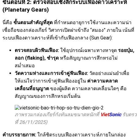
ขั้นตอนที่ 2: ตรวจสอบเชิงลึกระบบเฟืองดาวเคราะห์
(Planetary Gears)
นี่คือ
ขั้นตอนสำคัญที่สุด
ที่กำหนดอายุการใช้งานและความน่า
เชื่อถือของกล่องเกียร์ วิศวกรเปิดฝาเข้าถึง “สมอง” ภายใน เน้นที่
ระบบเฟืองดาวเคราะห์ที่เข้ากับเฟืองกลาง (Sun Gear):
ตรวจสอบผิวฟันเฟือง:
ใช้อุปกรณ์เฉพาะทางหาจุด
รอยบุ๋ม,
ลอก (flaking), ชำรุด
หรือสัญญาณการสึกหรอไม่
สม่ำเสมอ
วัดความห่างและการเข้าคู่ฟันเฟือง:
วัดอย่างแม่นยำเพื่อ
ให้แน่ใจว่าการเข้าคู่ฟันเฟืองอยู่ใน
ค่าความคลาด
เคลื่อนที่อนุญาต
ของผู้ผลิต ความคลาดเคลื่อนใดๆ คือ
สัญญาณของการสึกหรอเริ่มต้น
ภาพรวมกล่องเกียร์กังหันลมขนาดหนักที่
Viet
Sonic
รับตรว
ที่ 26/11/2025)
คำบรรยายภาพ:
ใกล้ชิดระบบเฟืองดาวเคราะห์ภายในกล่อง