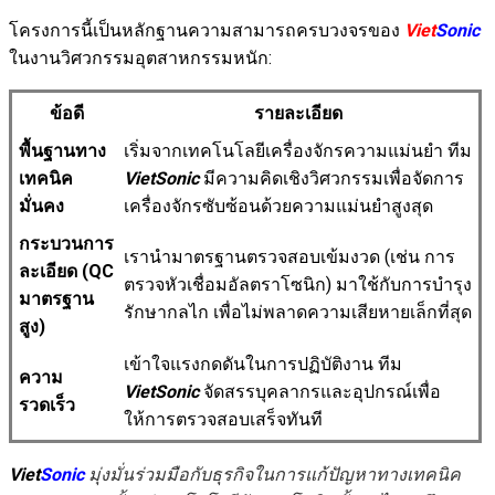
โครงการนี้เป็นหลักฐานความสามารถครบวงจรของ
Viet
Sonic
ในงานวิศวกรรมอุตสาหกรรมหนัก:
ข้อดี
รายละเอียด
พื้นฐานทาง
เริ่มจากเทคโนโลยีเครื่องจักรความแม่นยำ ทีม
เทคนิค
VietSonic
มีความคิดเชิงวิศวกรรมเพื่อจัดการ
มั่นคง
เครื่องจักรซับซ้อนด้วยความแม่นยำสูงสุด
กระบวนการ
เรานำมาตรฐานตรวจสอบเข้มงวด (เช่น การ
ละเอียด (QC
ตรวจหัวเชื่อมอัลตราโซนิก) มาใช้กับการบำรุง
มาตรฐาน
รักษากลไก เพื่อไม่พลาดความเสียหายเล็กที่สุด
สูง)
เข้าใจแรงกดดันในการปฏิบัติงาน ทีม
ความ
VietSonic
จัดสรรบุคลากรและอุปกรณ์เพื่อ
รวดเร็ว
ให้การตรวจสอบเสร็จทันที
Viet
Sonic
มุ่งมั่นร่วมมือกับธุรกิจในการแก้ปัญหาทางเทคนิค