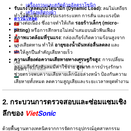
เครื่องกวนและสกัดด้วยอัลตราโซนิก
รับแรงโหลดแบบไดนามิก (Dynamic Load):
ลมไม่เสถียร
เครื่องผลิตถุงผ้า
ทำให้ฟันเฟืองต้องรับแรงกระแทก การสั่น และแรงบิด
ดาวน์โหลด
อย่างต่อเนื่อง ซึ่งอาจทำให้เกิด
รอยร้าวเล็กๆ (micro-
pitting)
หรือการสึกหรอไม่สม่ำเสมอบนผิวฟันเฟือง
สภาพแวดล้อมที่รุนแรง:
กล่องเกียร์เกิดความร้อนสูงจาก
แรงเสียดทาน ทำให้
อายุของน้ำมันหล่อลื่นลดลง
และ
ทำให้ลูกปืนสำคัญเสียหายเร็ว
ความเสี่ยงต่อความเสียหายทางเศรษฐกิจสูง:
การเปลี่ยน
กล่องเกียร์กังหันลมมีค่าใช้จ่าย
สูงมาก
การบำรุงรักษา
ค้นหา:
ช่วยตรวจพบความเสียหายเล็กน้อยล่วงหน้า ป้องกันความ
เสียหายทั้งหมด ลดความสูญเสียและระยะเวลาหยุดทำงาน
2. กระบวนการตรวจสอบและซ่อมแซมเชิง
ลึกของ
Viet
Sonic
ด้วยพื้นฐานทางเทคนิคจากการจัดการอุปกรณ์อุตสาหกรรม