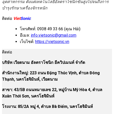
อุตสาหกรรม ตั้งแต่เทคโนโลยีอัลตราโซนิกขั้นสูงไปจนถึงการ
บำรุงรักษาเครื่องจักรหนัก
ติดต่อ
Viet
Sonic
:
โทรศัพท์: 0938 49 33 66 (คุณ Hải)
อีเมล:
info.vietsonic@gmail.com
เว็บไซต์:
https://vietsonic.vn
ติดต่อ
บริษัท เวียดนาม อัลตราโซนิก อีควิปเมนท์ จำกัด
สำนักงานใหญ่: 223 ถนน Đặng Thúc Vịnh, ตำบล Đông
Thạnh, นครโฮจิมินห์, เวียดนาม
สาขา:
43/5B ถนนหมายเลข 22, หมู่บ้าน Mỹ Hòa 4, ตำบล
Xuân Thới Sơn, นครโฮจิมินห์
โรงงาน
:
85/2A หมู่ 4, ตำบล Bà Điểm, นครโฮจิมินห์