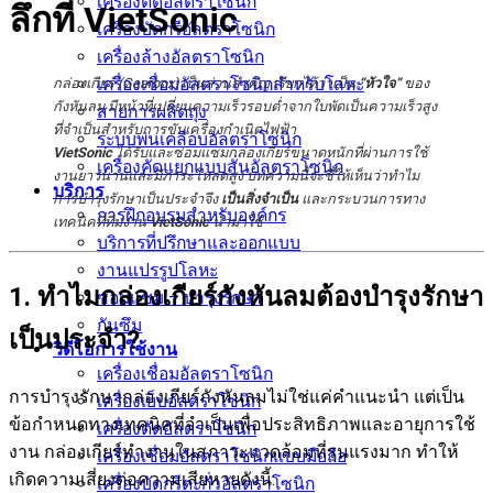
เครื่องตัดอัลตราโซนิก
ลึกที่ VietSonic
เครื่องบัดกรีอัลตราโซนิก
เครื่องล้างอัลตราโซนิก
เครื่องเชื่อมอัลตราโซนิกสำหรับโลหะ
กล่องเกียร์ (Gearbox) เป็นส่วนสำคัญ เรียกได้ว่าเป็น
“หัวใจ”
ของ
กังหันลม มีหน้าที่เปลี่ยนความเร็วรอบต่ำจากใบพัดเป็นความเร็วสูง
สายการผลิตถุง
ที่จำเป็นสำหรับการขับเครื่องกำเนิดไฟฟ้า
ระบบพ่นเคลือบอัลตราโซนิก
VietSonic
ได้รับและซ่อมแซมกล่องเกียร์ขนาดหนักที่ผ่านการใช้
เครื่องคัดแยกแบบสั่นอัลตราโซนิก
งานยาวนานและมีภาระโหลดสูง บทความนี้จะชี้ให้เห็นว่าทำไม
บริการ
การบำรุงรักษาเป็นประจำจึง
เป็นสิ่งจำเป็น
และกระบวนการทาง
การฝึกอบรมสำหรับองค์กร
เทคนิคที่ทีมงาน
VietSonic
นำมาใช้
บริการที่ปรึกษาและออกแบบ
งานแปรรูปโลหะ
1. ทำไมกล่องเกียร์กังหันลมต้องบำรุงรักษา
ซ่อมแซม – บำรุงรักษา
กันซึม
เป็นประจำ?
วิดีโอการใช้งาน
เครื่องเชื่อมอัลตราโซนิก
การบำรุงรักษากล่องเกียร์กังหันลมไม่ใช่แค่คำแนะนำ แต่เป็น
เครื่องเย็บอัลตราโซนิก
ข้อกำหนดทางเทคนิคที่จำเป็นเพื่อประสิทธิภาพและอายุการใช้
เครื่องตัดอัลตราโซนิก
งาน กล่องเกียร์ทำงานในสภาวะแวดล้อมที่รุนแรงมาก ทำให้
เครื่องเชื่อมอัลตราโซนิกแบบมือถือ
เกิดความเสี่ยงต่อความเสียหายดังนี้:
เครื่องบัดกรีตะกั่วอัลตราโซนิก