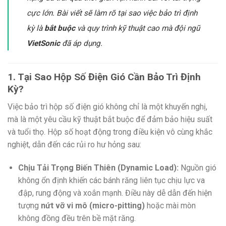
cực lớn. Bài viết sẽ làm rõ tại sao việc bảo trì định
kỳ là
bắt buộc
và quy trình kỹ thuật cao mà đội ngũ
VietSonic
đã áp dụng.
1. Tại Sao Hộp Số Điện Gió Cần Bảo Trì Định
Kỳ?
Việc bảo trì hộp số điện gió không chỉ là một khuyến nghị,
mà là một yêu cầu kỹ thuật bắt buộc để đảm bảo hiệu suất
và tuổi thọ. Hộp số hoạt động trong điều kiện vô cùng khắc
nghiệt, dẫn đến các rủi ro hư hỏng sau:
Chịu Tải Trọng Biến Thiên (Dynamic Load):
Nguồn gió
không ổn định khiến các bánh răng liên tục chịu lực va
đập, rung động và xoắn mạnh. Điều này dễ dẫn đến hiện
tượng
nứt vỡ vi mô (micro-pitting)
hoặc mài mòn
không đồng đều trên bề mặt răng.