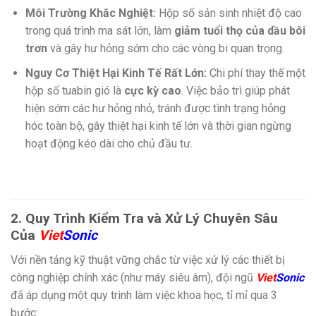
Môi Trường Khắc Nghiệt:
Hộp số sản sinh nhiệt độ cao
trong quá trình ma sát lớn, làm
giảm tuổi thọ của dầu bôi
trơn
và gây hư hỏng sớm cho các vòng bi quan trọng.
Nguy Cơ Thiệt Hại Kinh Tế Rất Lớn:
Chi phí thay thế một
hộp số tuabin gió là
cực kỳ cao
. Việc bảo trì giúp phát
hiện sớm các hư hỏng nhỏ, tránh được tình trạng hỏng
hóc toàn bộ, gây thiệt hại kinh tế lớn và thời gian ngừng
hoạt động kéo dài cho chủ đầu tư.
2. Quy Trình Kiểm Tra và Xử Lý Chuyên Sâu
Của
Viet
Sonic
Với nền tảng kỹ thuật vững chắc từ việc xử lý các thiết bị
công nghiệp chính xác (như máy siêu âm), đội ngũ
Viet
Sonic
đã áp dụng một quy trình làm việc khoa học, tỉ mỉ qua 3
bước: