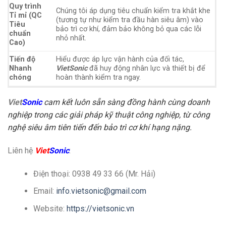
Quy trình
Chúng tôi áp dụng tiêu chuẩn kiểm tra khắt khe
Tỉ mỉ (QC
(tương tự như kiểm tra đầu hàn siêu âm) vào
Tiêu
bảo trì cơ khí, đảm bảo không bỏ qua các lỗi
chuẩn
nhỏ nhất.
Cao)
Tiến độ
Hiểu được áp lực vận hành của đối tác,
Nhanh
VietSonic
đã huy động nhân lực và thiết bị để
chóng
hoàn thành kiểm tra ngay.
Viet
Sonic
cam kết luôn sẵn sàng đồng hành cùng doanh
nghiệp trong các giải pháp kỹ thuật công nghiệp, từ công
nghệ siêu âm tiên tiến đến bảo trì cơ khí hạng nặng.
Liên hệ
Viet
Sonic
:
Điện thoại: 0938 49 33 66 (Mr. Hải)
Email:
info.vietsonic@gmail.com
Website:
https://vietsonic.vn