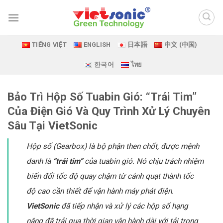
Skip
to
content
TIẾNG VIỆT
ENGLISH
日本語
中文 (中国)
한국어
ไทย
Bảo Trì Hộp Số Tuabin Gió: “Trái Tim”
Của Điện Gió Và Quy Trình Xử Lý Chuyên
Sâu Tại VietSonic
Hộp số (Gearbox) là bộ phận then chốt, được mệnh
danh là
“trái tim”
của tuabin gió. Nó chịu trách nhiệm
biến đổi tốc độ quay chậm từ cánh quạt thành tốc
độ cao cần thiết để vận hành máy phát điện.
VietSonic
đã tiếp nhận và xử lý các hộp số hạng
nặng đã trải qua thời gian vận hành dài với tải trọng