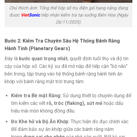
Chú thích ảnh: Tổng thể hộp số trụ điện gió hạng nặng đang
được
Viet
Sonic
tiếp nhận kiểm tra tại xưởng Biên Hòa (Ngày
26/11/2025).
Bước 2: Kiểm Tra Chuyên Sâu Hệ Thống Bánh Răng
Hành Tinh (Planetary Gears)
Đây là
bước quan trọng nhất
, quyết định tuổi thọ và độ tin
cậy của hộp số. Các kỹ sư đã mở nắp để tiếp cận “bộ não”
bên trong, tập trung vào hệ thống bánh răng hành tinh ăn
khớp với bánh răng mặt trời trung tâm:
Kiểm tra Bề mặt Răng:
Sử dụng thiết bị chuyên dụng để
tìm kiếm các vết
rỗ, tróc (flaking), sứt mẻ
hoặc dấu
hiệu mài mòn không đồng đều.
Đo Khe hở và Độ Ăn Khớp:
Thực hiện đo đạc chính xác
để đảm bảo sự ăn khớp giữa các bánh răng nằm
trong
dung sai cho phép
của nhà sản xuất. Bất kỳ sai