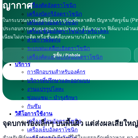
ญากาศ
เครื่องตัดอัลตราโซนิก
เครื่องบัดกรีอัลตราโซนิก
ในกระบวนการผลิตฟิล์มบรรจุภัณฑ์พลาสติก ปัญหาเกิดรูเข็ม (Pinhol
เครื่องล้างอัลตราโซนิก
ประกอบการควบคุมคุณภาพปลายทางได้ยากมาก ฟิล์มบางม้วนเมื่อมอง
เครื่องเชื่อมอัลตราโซนิกสำหรับโลหะ
เนียมไม่เกาะติด หรือชั้นเคลือบหนาบางไม่เท่ากัน
สายการผลิตถุง
ระบบพ่นเคลือบอัลตราโซนิก
รูเข็ม / Pinhole
เครื่องคัดแยกแบบสั่นอัลตราโซนิก
บริการ
การฝึกอบรมสำหรับองค์กร
บริการที่ปรึกษาและออกแบบ
งานแปรรูปโลหะ
ซ่อมแซม – บำรุงรักษา
กันซึม
วิดีโอการใช้งาน
เครื่องเชื่อมอัลตราโซนิก
จุดบกพร่องเล็กๆ บนพื้นผิว แต่ส่งผลเสียใ
เครื่องเย็บอัลตราโซนิก
สำหรับฟิล์มเคลือบอลูมิเนียมที่ใช้ในบรรจุภัณฑ์อาหาร, ยา