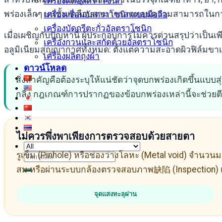
เครื่องตัดอัลตราโซนิก
พร่องเล็กๆ บนชั้นเคลือบสามารถลดทอนความสามารถในกา
เครื่องเชื่อมอัลตราโซนิกแบบมือถือ
เครื่องบัดกรีตะกั่วอัลตราโซนิก
เมื่อเผชิญกับปัญหานี้ ผู้ประกอบการไม่ควรด่วนสรุปว่
เครื่องกวนและสกัดด้วยอัลตราโซนิก
อลูมิเนียมสูญญากาศทั้งหมด: ตั้งแต่ความสะอาดผิวฟิล์มขา
เครื่องผลิตถุงผ้า
ดาวน์โหลด
สิ่งสำคัญคือต้องระบุให้แน่ชัดว่าจุดบกพร่องเกิดขึ้นแบ
กลิ้ง กฎเกณฑ์การปรากฏของข้อบกพร่องเหล่านี้จะช่วยตีก
ไม่ควรพึ่งพาเพียงการตรวจสอบด้วยสายตา
รูเข็ม (Pinhole) หรือช่องว่างโลหะ (Metal void) จำนว
ค้นหา:
สม หรือผ่านระบบกล้องตรวจสอบภาพ缺陷 (Inspection) เท่า
จุดแสงทะลุผ่าน