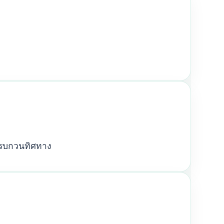
ูกรบกวนทิศทาง