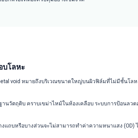
ลือบโลหะ
Metal void หมายถึงบริเวณขนาดใหญ่บนผิวฟิล์มที่ไม่มีชั้นโลหะ
มฐานวัตถุดิบ คราบเขม่าไหม้ในห้องเคลือบ ระบบการป้อนลวดอลู
งิน แต่บางแถบหรือบางส่วนจะไม่สามารถทำค่าความหนาแสง (OD)