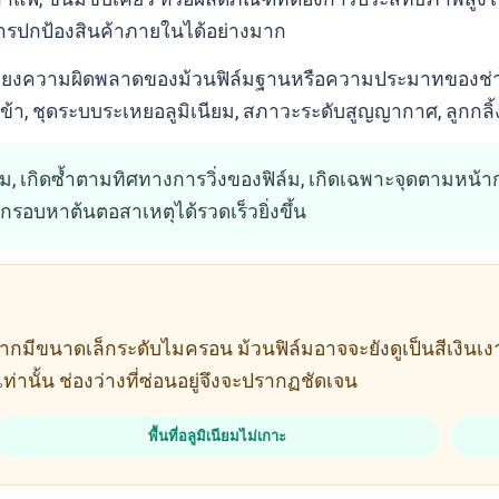
รปกป้องสินค้าภายในได้อย่างมาก
าเป็นเพียงความผิดพลาดของม้วนฟิล์มฐานหรือความประมาทขอ
เข้า, ชุดระบบระเหยอลูมิเนียม, สภาวะระดับสูญญากาศ, ลูกกล
บสุ่ม, เกิดซ้ำตามทิศทางการวิ่งของฟิล์ม, เกิดเฉพาะจุดตามหน
รอบหาต้นตอสาเหตุได้รวดเร็วยิ่งขึ้น
นมากมีขนาดเล็กระดับไมครอน ม้วนฟิล์มอาจจะยังดูเป็นสีเงินเ
นั้น ช่องว่างที่ซ่อนอยู่จึงจะปรากฏชัดเจน
พื้นที่อลูมิเนียมไม่เกาะ