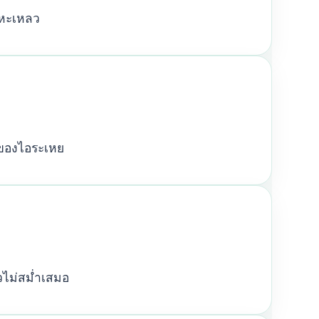
ลหะเหลว
งของไอระเหย
ัวไม่สม่ำเสมอ