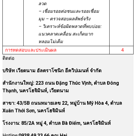
ลวด
– เชื่อมรอยต่อชนและรอยเชื่อม
มุม – ตรวจสอบผลลัพธ์จริง
– วิเคราะห์ข้อผิดพลาดที่พบบ่อย:
แนวคลาดเคลื่อน สะเก็ดมาก
หลอมไม่เต็ม
การทดสอบและประเมินผล
4
ติดต่อ
บริษัท เวียดนาม อัลตราโซนิก อีควิปเมนท์ จำกัด
สำนักงานใหญ่: 223 ถนน Đặng Thúc Vịnh, ตำบล Đông
Thạnh, นครโฮจิมินห์, เวียดนาม
สาขา:
43/5B ถนนหมายเลข 22, หมู่บ้าน Mỹ Hòa 4, ตำบล
Xuân Thới Sơn, นครโฮจิมินห์
โรงงาน
:
85/2A หมู่ 4, ตำบล Bà Điểm, นครโฮจิมินห์
Hotline:
0938 49 33 66 คุณ Hai