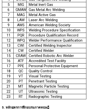
5
MIG
Metal Inert Gas
6
GMAW
Gas Metal Arc Welding
7
MAG
Metal Active Gas
8
LAW
Laser Arc Welding
9
AWS
American Welding Society
10
WPS
Welding Procedure Specification
11
PQR
Procedure Qualification Record
12
WPQ
Welder Performance Qualification
13
CWI
Certified Welding Inspector
14
CW
Certified Welder
15
CRAW
Certified Robotic Arc Welder
16
ATF
Accredited Test Facility
17
PPE
Personal Protective Equipment
18
QC
Quality Control
19
VT
Visual Testing
20
PT
Penetrant Testing
21
MT
Magnetic Particle Testing
22
UT
Ultrasonic Testing
23
RT
Radiographic Testing
5. หลักสูตรการฝึกอบรมภาคทฤษฎี