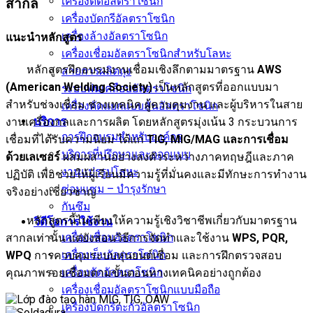
เครื่องตัดอัลตราโซนิก
สากล
เครื่องบัดกรีอัลตราโซนิก
เครื่องล้างอัลตราโซนิก
แนะนำหลักสูตร
เครื่องเชื่อมอัลตราโซนิกสำหรับโลหะ
หลักสูตรฝึกอบรมงานเชื่อมเชิงลึกตามมาตรฐาน
AWS
สายการผลิตถุง
(American Welding Society)
เป็นหลักสูตรที่ออกแบบมา
ระบบพ่นเคลือบอัลตราโซนิก
สำหรับช่างเชื่อม ช่างเทคนิค ผู้ควบคุมงาน และผู้บริหารในสาย
เครื่องคัดแยกแบบสั่นอัลตราโซนิก
บริการ
งานเครื่องกลและการผลิต โดยหลักสูตรมุ่งเน้น 3 กระบวนการ
การฝึกอบรมสำหรับองค์กร
เชื่อมที่ได้รับความนิยม ได้แก่
TIG, MIG/MAG และการเชื่อม
บริการที่ปรึกษาและออกแบบ
ด้วยเลเซอร์
ผสมผสานอย่างลงตัวระหว่างภาคทฤษฎีและภาค
งานแปรรูปโลหะ
ปฏิบัติ เพื่อช่วยให้ผู้เรียนมีความรู้ที่มั่นคงและมีทักษะการทำงาน
ซ่อมแซม – บำรุงรักษา
จริงอย่างเชี่ยวชาญ
กันซึม
หลักสูตรนี้ไม่เพียงให้ความรู้เชิงวิชาชีพเกี่ยวกับมาตรฐาน
วิดีโอการใช้งาน
เครื่องเชื่อมอัลตราโซนิก
สากลเท่านั้น แต่ยังสอนวิธีการจัดทำและใช้งาน
WPS, PQR,
เครื่องเย็บอัลตราโซนิก
WPQ
การควบคุมระบบหุ่นยนต์เชื่อม และการฝึกตรวจสอบ
เครื่องตัดอัลตราโซนิก
คุณภาพรอยเชื่อมตามขั้นตอนทางเทคนิคอย่างถูกต้อง
เครื่องเชื่อมอัลตราโซนิกแบบมือถือ
เครื่องบัดกรีตะกั่วอัลตราโซนิก