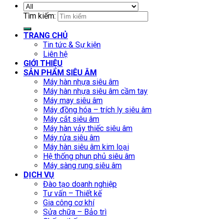
Tìm kiếm:
TRANG CHỦ
Tin tức & Sự kiện
Liên hệ
GIỚI THIỆU
SẢN PHẨM SIÊU ÂM
Máy hàn nhựa siêu âm
Máy hàn nhựa siêu âm cầm tay
Máy may siêu âm
Máy đồng hóa – trích ly siêu âm
Máy cắt siêu âm
Máy hàn vảy thiếc siêu âm
Máy rửa siêu âm
Máy hàn siêu âm kim loại
Hệ thống phun phủ siêu âm
Máy sàng rung siêu âm
DỊCH VỤ
Đào tạo doanh nghiệp
Tư vấn – Thiết kế
Gia công cơ khí
Sửa chữa – Bảo trì