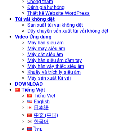
Chống thấm
Đánh giá hư hỏng
Thiết kế Website WordPress
Túi vải không dệt
Sản xuất túi vải không dệt
Dây chuyền sản xuất túi vải không dệt
Video Ứng dụng
Máy hàn siêu âm
Máy may siêu âm
Máy cắt siêu âm
Máy hàn siêu âm cầm tay
Máy hàn vảy thiếc siêu âm
Khuấy và trích ly siêu âm
Máy sản xuất túi vải
DOWNLOAD
Tiếng Việt
Tiếng Việt
English
日本語
中文 (中国)
한국어
ไทย