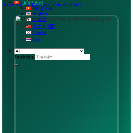
Tiếng Việt
Gọi tư vấn kỹ thuật
Xem máy vận hành
Tiếng Việt
English
日本語
中文 (中国)
한국어
ไทย
Tìm kiếm: