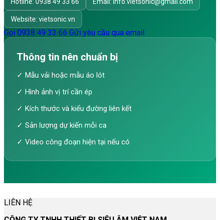
Hotline: 0938 49 33 66
Email: info.vietsonic@gmail.com
Website: vietsonic.vn
Gọi 0938 49 33 66
Gửi yêu cầu qua email
Thông tin nên chuẩn bị
✓ Mẫu vải hoặc mẫu áo lót
✓ Hình ảnh vị trí cần ép
✓ Kích thước và kiểu đường liên kết
✓ Sản lượng dự kiến mỗi ca
✓ Video công đoạn hiện tại nếu có
LIÊN HỆ
CÔNG TY TNHH THIẾT BỊ SIÊU ÂM VIỆT NAM