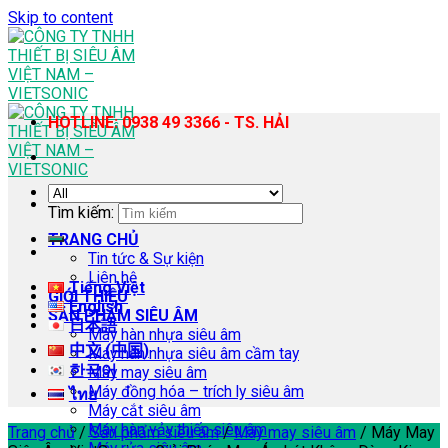
Skip to content
HOTLINE: 0938 49 3366 - TS. HẢI
Tìm kiếm:
TRANG CHỦ
Tin tức & Sự kiện
Liên hệ
Tiếng Việt
GIỚI THIỆU
English
SẢN PHẨM SIÊU ÂM
日本語
Máy hàn nhựa siêu âm
中文 (中国)
Máy hàn nhựa siêu âm cầm tay
한국어
Máy may siêu âm
Máy đồng hóa – trích ly siêu âm
ไทย
Máy cắt siêu âm
Máy hàn vảy thiếc siêu âm
Trang chủ
/
Sản phẩm siêu âm
/
Máy may siêu âm
/
Máy May