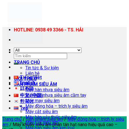
Skip
to
content
HOTLINE: 0938 49 3366 - TS. HẢI
Tìm
kiếm:
TRANG CHỦ
Tin tức & Sự kiện
Liên hệ
Tiếng Việt
GIỚI THIỆU
English
SẢN PHẨM SIÊU ÂM
日本語
Máy hàn nhựa siêu âm
Máy hàn nhựa siêu âm cầm tay
中文 (中国)
Máy may siêu âm
한국어
Máy đồng hóa – trích ly siêu âm
ไทย
Máy cắt siêu âm
Máy hàn vảy thiếc siêu âm
Trang chủ
/
Sản phẩm siêu âm
/
Máy đồng hóa – trích ly siêu
Máy rửa siêu âm
âm
/
Máy khuấy siêu âm phân tán hạt nano hiệu quả cao –
Máy hàn siêu âm kim loại