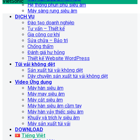
VietSonic
Hệ thống phun phủ siêu âm
Máy sàng rung siêu âm
DỊCH VỤ
Đào tạo doanh nghiệp
Tư vấn – Thiết kế
Gia công cơ khí
Sửa chữa – Bảo trì
Chống thấm
Đánh giá hư hỏng
Thiết kế Website WordPress
Túi vải không dệt
Sản xuất túi vải không dệt
Dây chuyền sản xuất túi vải không dệt
Video Ứng dụng
Máy hàn siêu âm
Máy may siêu âm
Máy cắt siêu âm
Máy hàn siêu âm cầm tay
Máy hàn vảy thiếc siêu âm
Khuấy và trích ly siêu âm
Máy sản xuất túi vải
DOWNLOAD
Tiếng Việt