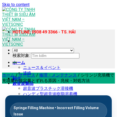
Skip to content
HOTLINE: 0938 49 3366 - TS. HẢI
検索対象:
ホーム
ニュース＆イベント
連絡
ホーム
/
サービス
/
修理・メンテナンス
/
シリンジ充填機で
紹介
充填量が規定量とずれる原因・兆候・対処方法
超音波製品
超音波プラスチック溶接機
ハンディ型超音波樹脂溶着機
超音波ミシン
超音波ホモジナイザー・抽出機
Syringe Filling Machine • Incorrect Filling Volume
超音波カッター
Issue
超音波スズはんだ付け機