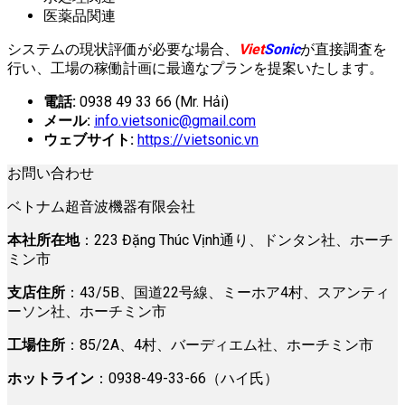
医薬品関連
システムの現状評価が必要な場合、
Viet
Sonic
が直接調査を
行い、工場の稼働計画に最適なプランを提案いたします。
電話:
0938 49 33 66 (Mr. Hải)
メール:
info.vietsonic@gmail.com
ウェブサイト:
https://vietsonic.vn
お問い合わせ
ベトナム超音波機器有限会社
本社所在地
：223 Đặng Thúc Vịnh通り、ドンタン社、ホーチ
ミン市
支店住所
：43/5B、国道22号線、ミーホア4村、スアンティ
ーソン社、ホーチミン市
工場住所
：85/2A、4村、バーディエム社、ホーチミン市
ホットライン
：0938-49-33-66（ハイ氏）