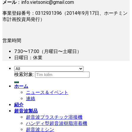
メール
：
info.vietsonic@gmail.com
事業登録番号：0312931396（2014年9月17日、ホーチミン
市計画投資局発行）
営業時間
7:30〜17:00（月曜日〜土曜日）
日曜日：休業
検索対象:
ホーム
ニュース＆イベント
連絡
紹介
超音波製品
超音波プラスチック溶接機
ハンディ型超音波樹脂溶着機
超音波ミシン