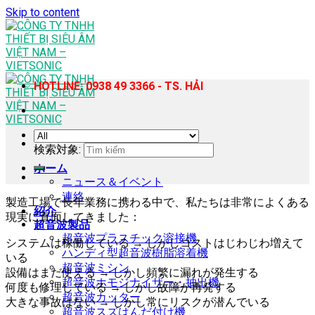
Skip to content
HOTLINE: 0938 49 3366 - TS. HẢI
検索対象:
ホーム
ニュース＆イベント
連絡
製造工場で長年業務に携わる中で、私たちは非常によくある
紹介
現実に直面してきました：
超音波製品
超音波プラスチック溶接機
システムは稼働している → しかしコストはじわじわ増えて
ハンディ型超音波樹脂溶着機
いる
超音波ミシン
設備はまだ使える → しかし頻繁に漏れが発生する
超音波ホモジナイザー・抽出機
何度も修理している → しかし故障が再発する
超音波カッター
大きな事故はない → しかし常にリスクが潜んでいる
超音波スズはんだ付け機