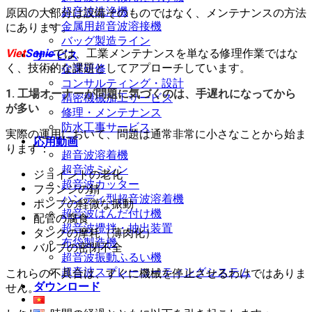
超音波洗浄機
原因の大部分は設備そのものではなく、メンテナンスの方法
金属用超音波溶接機
にあります。
バッグ製造ライン
Viet
Sonic
では、工業メンテナンスを単なる修理作業ではな
サービス
く、技術的な課題としてアプローチしています。
企業研修
コンサルティング・設計
1. 工場オーナーが問題に気づくのは、手遅れになってから
精密機械加工サービス
が多い
修理・メンテナンス
防水工事サービス
実際の運用において、問題は通常非常に小さなことから始ま
応用動画
ります：
超音波溶着機
超音波ミシン
ジョイントの老化
超音波カッター
フランジの錆
ハンディ型超音波溶着機
ポンプの軽微な振動
超音波はんだ付け機
配管の腐食
超音波攪拌・抽出装置
タンクの摩耗（薄肉化）
布袋製造機
バルブの密閉不全
超音波振動ふるい機
超音波スプレーコーティングシステム
これらの不具合は、すぐに機械を停止させるわけではありま
ダウンロード
せん。