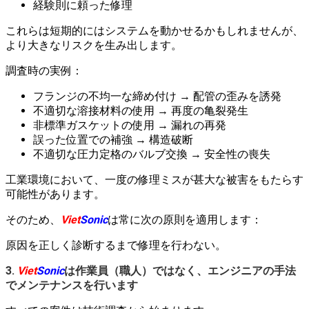
経験則に頼った修理
これらは短期的にはシステムを動かせるかもしれませんが、
より大きなリスクを生み出します。
調査時の実例：
フランジの不均一な締め付け → 配管の歪みを誘発
不適切な溶接材料の使用 → 再度の亀裂発生
非標準ガスケットの使用 → 漏れの再発
誤った位置での補強 → 構造破断
不適切な圧力定格のバルブ交換 → 安全性の喪失
工業環境において、一度の修理ミスが甚大な被害をもたらす
可能性があります。
そのため、
Viet
Sonic
は常に次の原則を適用します：
原因を正しく診断するまで修理を行わない。
3.
Viet
Sonic
は作業員（職人）ではなく、エンジニアの手法
でメンテナンスを行います