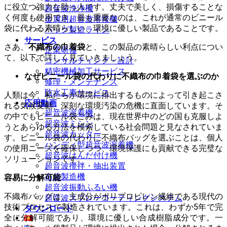
に役立つ強力な助っ人です。丈夫で美しく、損傷することな
超音波洗浄機
く何度も使用でき、最も重要なのは、これが通常のビニール
金属用超音波溶接機
袋に代わる素晴らしい、環境に優しい製品であることです。
バッグ製造ライン
サービス
さあ、
不織布の巾着袋
と、この製品の素晴らしい利点につい
企業研修
て、以下で詳しく見ていきましょう。
コンサルティング・設計
精密機械加工サービス
なぜビニール袋の代わりに不織布の巾着袋を選ぶのか
修理・メンテナンス
防水工事サービス
人類は今、私たちが環境に排出するものによって引き起こさ
応用動画
れる気候変動、深刻な環境汚染の危機に直面しています。そ
超音波溶着機
の中でもビニール袋ごみは、現在世界中のどの国も克服しよ
超音波ミシン
うとあらゆる方法を模索している社会問題と見なされていま
超音波カッター
す。ビニール袋の代わりに不織布バッグを選ぶことは、個人
ハンディ型超音波溶着機
の使用ニーズを確保しつつ、環境保護にも貢献できる完璧な
超音波はんだ付け機
ソリューションです。
超音波攪拌・抽出装置
布袋製造機
容易に分解可能
超音波振動ふるい機
不織布バッグは、主成分がポリプロピレン繊維である現代の
超音波スプレーコーティングシステム
技術プロセスで製造されています。これは、わずか5年で完
ダウンロード
全に分解可能であり、環境に優しい合成樹脂成分です。一