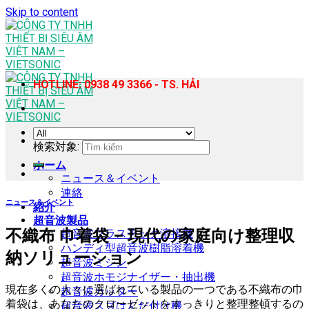
Skip to content
HOTLINE: 0938 49 3366 - TS. HẢI
検索対象:
ホーム
ニュース＆イベント
連絡
ニュース＆イベント
紹介
超音波製品
不織布 巾着袋 – 現代の家庭向け整理収
超音波プラスチック溶接機
ハンディ型超音波樹脂溶着機
納ソリューション
超音波ミシン
超音波ホモジナイザー・抽出機
現在多くの人々に選ばれている製品の一つである不織布の巾
超音波カッター
着袋は、あなたのクローゼットをすっきりと整理整頓するの
超音波スズはんだ付け機