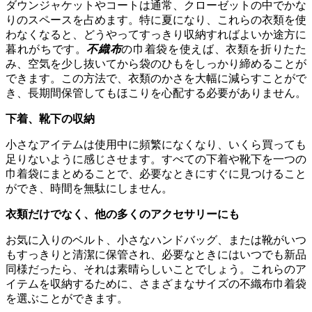
ダウンジャケットやコートは通常、クローゼットの中でかな
りのスペースを占めます。特に夏になり、これらの衣類を使
わなくなると、どうやってすっきり収納すればよいか途方に
暮れがちです。
不織布
の巾着袋を使えば、衣類を折りたた
み、空気を少し抜いてから袋のひもをしっかり締めることが
できます。この方法で、衣類のかさを大幅に減らすことがで
き、長期間保管してもほこりを心配する必要がありません。
下着、靴下の収納
小さなアイテムは使用中に頻繁になくなり、いくら買っても
足りないように感じさせます。すべての下着や靴下を一つの
巾着袋にまとめることで、必要なときにすぐに見つけること
ができ、時間を無駄にしません。
衣類だけでなく、他の多くのアクセサリーにも
お気に入りのベルト、小さなハンドバッグ、または靴がいつ
もすっきりと清潔に保管され、必要なときにはいつでも新品
同様だったら、それは素晴らしいことでしょう。これらのア
イテムを収納するために、さまざまなサイズの不織布巾着袋
を選ぶことができます。