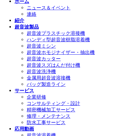
ホーム
ニュース＆イベント
連絡
紹介
超音波製品
超音波プラスチック溶接機
ハンディ型超音波樹脂溶着機
超音波ミシン
超音波ホモジナイザー・抽出機
超音波カッター
超音波スズはんだ付け機
超音波洗浄機
金属用超音波溶接機
バッグ製造ライン
サービス
企業研修
コンサルティング・設計
精密機械加工サービス
修理・メンテナンス
防水工事サービス
応用動画
超音波溶着機