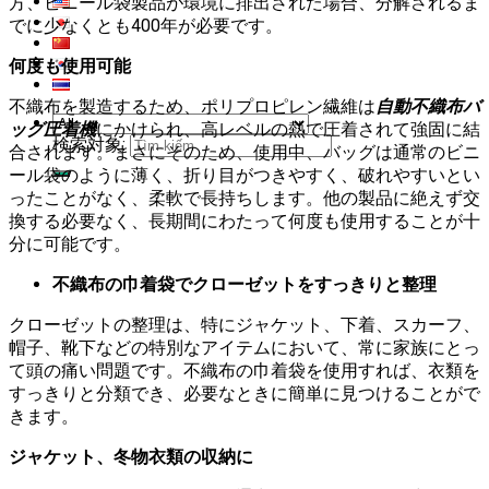
方、ビニール袋製品が環境に排出された場合、分解されるま
でに少なくとも400年が必要です。
何度も使用可能
不織布を製造するため、ポリプロピレン繊維は
自動不織布バ
ッグ圧着機
にかけられ、高レベルの熱で圧着されて強固に結
検索対象:
合されます。まさにそのため、使用中、バッグは通常のビニ
ール袋のように薄く、折り目がつきやすく、破れやすいとい
ったことがなく、柔軟で長持ちします。他の製品に絶えず交
換する必要なく、長期間にわたって何度も使用することが十
分に可能です。
不織布の巾着袋でクローゼットをすっきりと整理
クローゼットの整理は、特にジャケット、下着、スカーフ、
帽子、靴下などの特別なアイテムにおいて、常に家族にとっ
て頭の痛い問題です。不織布の巾着袋を使用すれば、衣類を
すっきりと分類でき、必要なときに簡単に見つけることがで
きます。
ジャケット、冬物衣類の収納に