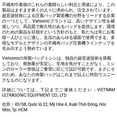
不織布巾着袋のこれらの素晴らしい利点と用途により、この
製品はますます多くの人々に求められ、注文されています。
超音波技術による圧着バッグ製造機の分野をリードする企業
の一つとして、Vietsonicブランドは、高いデザイン性を確
保しつつ、高品質で耐久性のあるバッグを提供します。環境
のための製品を目指すという方針のもと、私たちは常にお客
様一人ひとりに適し、生活のあらゆる場面で使用できる、多
様なモデルとデザインの不織布バッグ圧着機ラインナップを
生み出すよう努めています。
Vietsonicの布製バッグミシンは、独自の超音波技術を搭載
しており、発熱量が安定し、生地を焦がすことがなく、ミシ
ンのローラー形状はご要望に応じて設計可能です。まさにそ
のため、あなたの布製バッグはこれまで以上に特別でユニー
クなものになります。
詳細については、下記までご連絡ください：VIETNAM
ULTRASONIC EQUIPMENT CO., LTD
住所：43/5B, Quốc lộ 22, Mỹ Hòa 4, Xuân Thới Đông, Hóc
Môn, Tp. HCM