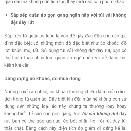
gian dài mà không cần liên tục thay mới các sản phẩm khác.
Sắp xếp quần áo gọn gàng ngăn nắp với túi vải không
dệt dây rút
Sắp xếp tủ quần áo luôn là vấn đề gây đau đầu cho các gia
đình đặc biệt với những món đồ đặc biệt như áo khoác, đồ
lót, khăn, mũ, tất…Sử dụng túi vải không dệt dây rút, bạn có
thể hoàn toàn phân loại quần áo ngăn nắp và dễ dàng tìm
kiếm khi cần.
Dùng đựng áo khoác, đồ mùa đông
Những chiếc áo phao, áo khoác thường chiếm khá nhiều diện
tích trong tủ quần áo. Đặc biệt khi đến mùa hè không còn sử
dụng đến những loại áo này, chúng ta thường loay hoay
không biết để sao cho gọn gàng. Với
túi vải không dệt
dây
rút, bạn có thể gấp gọn áo, ép bớt phần hơi rồi rút dây túi
thật chặt. Bằng cách này diện tích áo giảm đi đáng kể lại