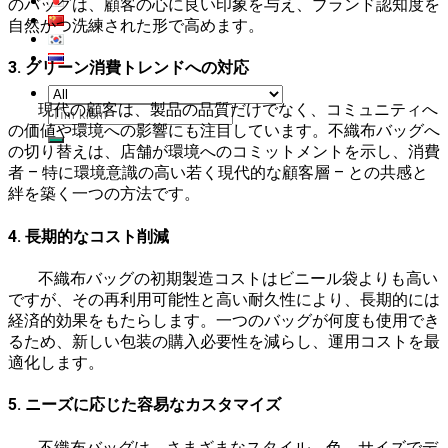
のバッグは、顧客の心に良い印象を与え、ブランド認知度を
自然かつ洗練された形で高めます。
3. グリーン消費トレンドへの対応
現代の顧客は、製品の品質だけでなく、コミュニティへ
検
の価値や環境への影響にも注目しています。不織布バッグへ
索
の切り替えは、店舗が環境へのコミットメントを示し、消費
対
者 – 特に環境意識の高い若く現代的な顧客層 – との共感と
象:
絆を築く一つの方法です。
4. 長期的なコスト削減
不織布バッグの初期製造コストはビニール袋よりも高い
ですが、その再利用可能性と高い耐久性により、長期的には
経済的効果をもたらします。一つのバッグが何度も使用でき
るため、新しい包装の購入必要性を減らし、運用コストを最
適化します。
5. ニーズに応じた容易なカスタマイズ
不織布バッグは、さまざまなスタイル、色、サイズでデ