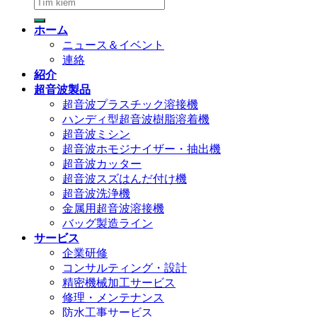
検
索
ホーム
対
ニュース＆イベント
象:
連絡
紹介
超音波製品
超音波プラスチック溶接機
ハンディ型超音波樹脂溶着機
超音波ミシン
超音波ホモジナイザー・抽出機
超音波カッター
超音波スズはんだ付け機
超音波洗浄機
金属用超音波溶接機
バッグ製造ライン
サービス
企業研修
コンサルティング・設計
精密機械加工サービス
修理・メンテナンス
防水工事サービス