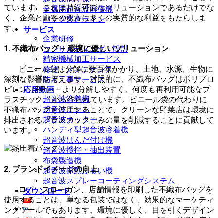
ています。これは持続可能なソリューションであるだけでな
金属用超音波溶接機
く、企業と顧客の双方に多くの実質的な利益をもたらしま
バッグ製造ライン
す。
サービス
企業研修
1. 不織布バッグ – 環境に優しいソリューション
コンサルティング・設計
精密機械加工サービス
ビニール袋は分解に数百年かかり、土地、水源、生物に
修理・メンテナンス
深刻な影響を与えます。対照的に、不織布バッグはポリプロ
防水工事サービス
ピレン（PP） – より分解しやすく、何度も再利用可能なプ
応用動画
超音波溶着機
ラスチック – から作られています。ビニール袋の代わりに
超音波ミシン
不織布バッグを使用することで、クリーンな野菜店は環境に
超音波カッター
排出されるプラスチックごみの量を削減することに貢献して
ハンディ型超音波溶着機
います。
超音波はんだ付け機
超音波攪拌・抽出装置
布袋製造機
2. ブランドイメージの向上
超音波振動ふるい機
超音波スプレーコーティングシステム
ロゴ、スローガン、店舗情報を印刷した不織布バッグを
ダウンロード
使用することは、単なる包装ではなく、効果的なマーケティ
ングツールでもあります。環境に優しく、目を引くデザイン