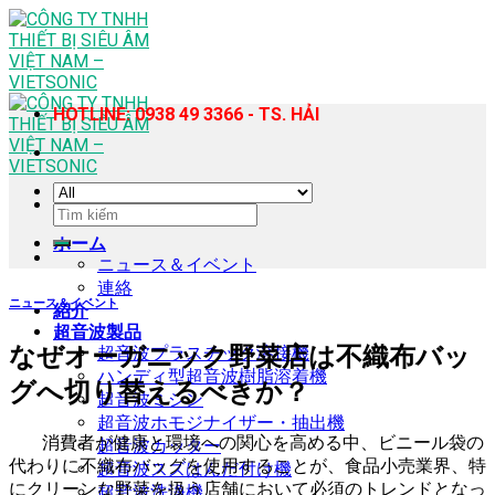
Skip
to
content
HOTLINE: 0938 49 3366 - TS. HẢI
検
索
ホーム
対
ニュース＆イベント
象:
連絡
ニュース＆イベント
紹介
超音波製品
なぜオーガニック野菜店は不織布バッ
超音波プラスチック溶接機
ハンディ型超音波樹脂溶着機
グへ切り替えるべきか？
超音波ミシン
超音波ホモジナイザー・抽出機
消費者が健康と環境への関心を高める中、ビニール袋の
超音波カッター
代わりに不織布バッグを使用することが、食品小売業界、特
超音波スズはんだ付け機
にクリーンな野菜を扱う店舗において必須のトレンドとなっ
超音波洗浄機