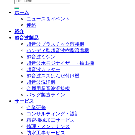
検
索
ホーム
対
ニュース＆イベント
象:
連絡
紹介
超音波製品
超音波プラスチック溶接機
ハンディ型超音波樹脂溶着機
超音波ミシン
超音波ホモジナイザー・抽出機
超音波カッター
超音波スズはんだ付け機
超音波洗浄機
金属用超音波溶接機
バッグ製造ライン
サービス
企業研修
コンサルティング・設計
精密機械加工サービス
修理・メンテナンス
防水工事サービス