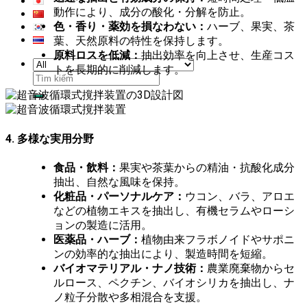
動作により、成分の酸化・分解を防止。
色・香り・薬効を損なわない：
ハーブ、果実、茶
葉、天然原料の特性を保持します。
原料ロスを低減：
抽出効率を向上させ、生産コス
トを長期的に削減します。
検
索
対
象:
4. 多様な実用分野
食品・飲料：
果実や茶葉からの精油・抗酸化成分
抽出、自然な風味を保持。
化粧品・パーソナルケア：
ウコン、バラ、アロエ
などの植物エキスを抽出し、有機セラムやローシ
ョンの製造に活用。
医薬品・ハーブ：
植物由来フラボノイドやサポニ
ンの効率的な抽出により、製造時間を短縮。
バイオマテリアル・ナノ技術：
農業廃棄物からセ
ルロース、ペクチン、バイオシリカを抽出し、ナ
ノ粒子分散や多相混合を支援。