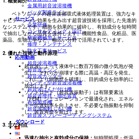
1. 概要紹介
金属用超音波溶接機
バッグ製造ライン
ベトソニックの超音波循環式液体処理装置は、強力なキ
サービス
ャビテーション効果を生み出す超音波技術を採用した先進的
企業研修
なシステムです。細胞を効果的に破砕し、有効成分を短時間
コンサルティング・設計
で抽出しながら品質を保持します。機能性食品、化粧品、医
精密機械加工サービス
薬品、生物工学など、幅広い分野で活用されています。
修理・メンテナンス
防水工事サービス
2. 優れた技術と動作原理
応用動画
超音波溶着機
超音波によって液体中に数百万個の微小気泡が発
超音波ミシン
生し、それらが崩壊する際に高温・高圧を発生。
超音波カッター
これにより細胞壁を破壊し、目的成分を効率的に
ハンディ型超音波溶着機
放出します。
超音波はんだ付け機
ソノトロード（超音波振動子）は有限要素法
超音波攪拌・抽出装置
（FEM）シミュレーションで最適化され、エネル
布袋製造機
ギー伝達効率を向上させ、不必要な熱振動を抑制
超音波振動ふるい機
し、装置寿命を延ばします。
超音波スプレーコーティングシステム
ダウンロード
3. 主な利点
迅速な抽出と有効成分の保持：
短時間処理・低温