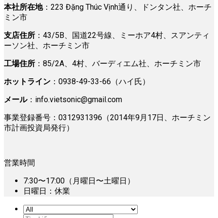
本社所在地
：223 Đặng Thúc Vịnh通り、ドンタン社、ホーチ
ミン市
支店住所
：43/5B、国道22号線、ミーホア4村、スアンティ
ーソン社、ホーチミン市
工場住所
：85/2A、4村、バーディエム社、ホーチミン市
ホットライン
：0938-49-33-66（ハイ氏）
メール
：
info.vietsonic@gmail.com
事業登録番号：0312931396（2014年9月17日、ホーチミン
市計画投資局発行）
営業時間
7:30〜17:00（月曜日〜土曜日）
日曜日：休業