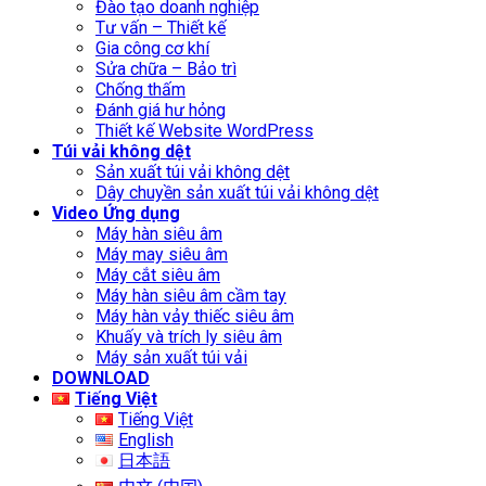
Đào tạo doanh nghiệp
Tư vấn – Thiết kế
Gia công cơ khí
Sửa chữa – Bảo trì
Chống thấm
Đánh giá hư hỏng
Thiết kế Website WordPress
Túi vải không dệt
Sản xuất túi vải không dệt
Dây chuyền sản xuất túi vải không dệt
Video Ứng dụng
Máy hàn siêu âm
Máy may siêu âm
Máy cắt siêu âm
Máy hàn siêu âm cầm tay
Máy hàn vảy thiếc siêu âm
Khuấy và trích ly siêu âm
Máy sản xuất túi vải
DOWNLOAD
Tiếng Việt
Tiếng Việt
English
日本語