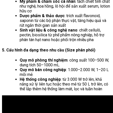
Mỹ phẩm & chăm sóc cá nhân
: tách chiết tinh chất
như nghệ, hoa hồng, lô hội để sản xuất serum, lotion
hữu cơ
Dược phẩm & thảo dược
: trích xuất flavonoid,
saponin từ các bộ phận thực vật, tăng hiệu quả và
rút ngắn thời gian sản xuất
Sinh vật liệu & công nghệ nano
: chiết cellulô,
pectin, biosilica từ phế phẩm nông nghiệp, hỗ trợ
phân tán hạt nano hoặc phối trộn nhiều pha
5. Cấu hình đa dạng theo nhu cầu (Size phân phối)
Quy mô phòng thí nghiệm
: công suất 100–500 W,
dung tích 50–1000 mL.
Quy mô bán công nghiệp
: 1.000–2.000 W, 1–20 L
mỗi mẻ.
Hệ thống công nghiệp
: từ 3.000 W trở lên, khả
năng xử lý liên tục hoặc theo mẻ từ 50 L trở lên, có
thể lắp thêm hệ thống làm mát, lọc và tuần hoàn