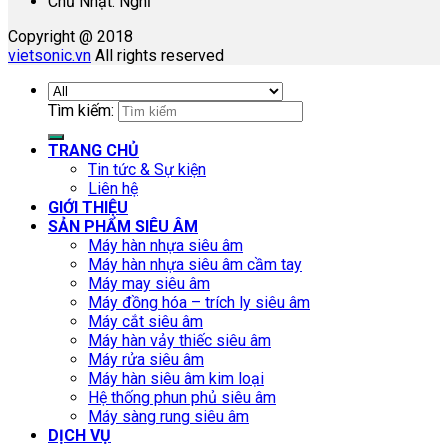
Chủ Nhật: Nghỉ
Copyright @ 2018
vietsonic.vn
All rights reserved
Tìm kiếm:
TRANG CHỦ
Tin tức & Sự kiện
Liên hệ
GIỚI THIỆU
SẢN PHẨM SIÊU ÂM
Máy hàn nhựa siêu âm
Máy hàn nhựa siêu âm cầm tay
Máy may siêu âm
Máy đồng hóa – trích ly siêu âm
Máy cắt siêu âm
Máy hàn vảy thiếc siêu âm
Máy rửa siêu âm
Máy hàn siêu âm kim loại
Hệ thống phun phủ siêu âm
Máy sàng rung siêu âm
DỊCH VỤ