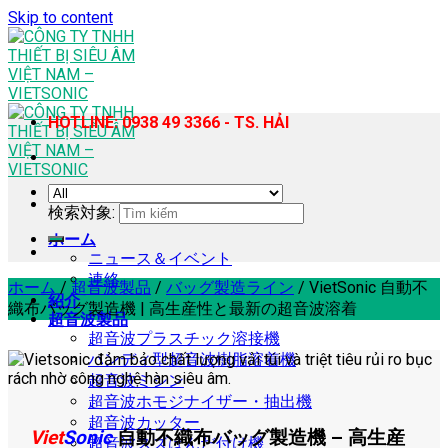
Skip to content
HOTLINE: 0938 49 3366 - TS. HẢI
検索対象:
ホーム
ニュース＆イベント
連絡
ホーム
/
超音波製品
/
バッグ製造ライン
/
VietSonic 自動不
紹介
織布バッグ製造機 | 高生産性と最新の超音波溶着
超音波製品
超音波プラスチック溶接機
ハンディ型超音波樹脂溶着機
超音波ミシン
超音波ホモジナイザー・抽出機
超音波カッター
Viet
Sonic
自動不織布バッグ製造機 – 高生産
超音波スズはんだ付け機