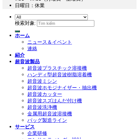
日曜日：休業
検索対象:
ホーム
ニュース＆イベント
連絡
紹介
超音波製品
超音波プラスチック溶接機
ハンディ型超音波樹脂溶着機
超音波ミシン
超音波ホモジナイザー・抽出機
超音波カッター
超音波スズはんだ付け機
超音波洗浄機
金属用超音波溶接機
バッグ製造ライン
サービス
企業研修