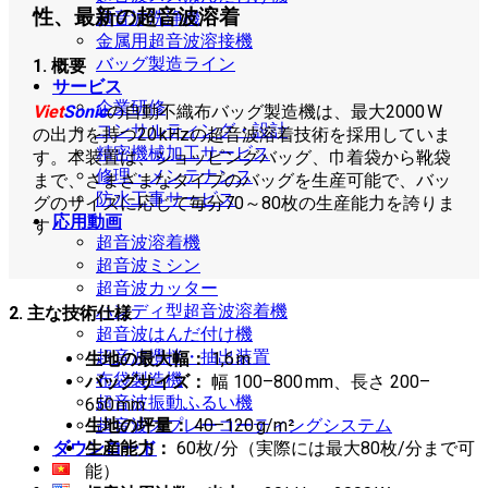
性、最新の超音波溶着
超音波洗浄機
金属用超音波溶接機
バッグ製造ライン
1. 概要
サービス
企業研修
Viet
Sonic
の自動不織布バッグ製造機は、最大2000 W
コンサルティング・設計
の出力を持つ20 kHzの超音波溶着技術を採用していま
精密機械加工サービス
す。本装置は、ショッピングバッグ、巾着袋から靴袋
修理・メンテナンス
まで、さまざまなタイプのバッグを生産可能で、バッ
防水工事サービス
グのサイズに応じて毎分70～80枚の生産能力を誇りま
応用動画
す
超音波溶着機
超音波ミシン
超音波カッター
ハンディ型超音波溶着機
2. 主な技術仕様
超音波はんだ付け機
超音波攪拌・抽出装置
生地の最大幅：
1,6 m
布袋製造機
バッグサイズ：
幅 100–800 mm、長さ 200–
超音波振動ふるい機
650 mm
超音波スプレーコーティングシステム
生地の坪量：
40–120 g/m²
ダウンロード
生産能力：
60枚/分（実際には最大80枚/分まで可
能）