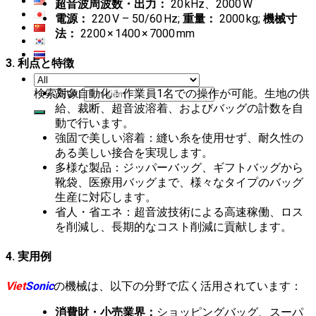
超音波周波数・出力：
20 kHz、2000 W
電源：
220 V – 50/60 Hz;
重量：
2000 kg;
機械寸
法：
2200 × 1400 × 7000 mm
3. 利点と特徴
高い自動化：作業員1名での操作が可能。生地の供
検索対象:
給、裁断、超音波溶着、およびバッグの計数を自
動で行います。
強固で美しい溶着：縫い糸を使用せず、耐久性の
ある美しい接合を実現します。
多様な製品：ジッパーバッグ、ギフトバッグから
靴袋、医療用バッグまで、様々なタイプのバッグ
生産に対応します。
省人・省エネ：超音波技術による高速稼働、ロス
を削減し、長期的なコスト削減に貢献します。
4. 実用例
Viet
Sonic
の機械は、以下の分野で広く活用されています：
消費財・小売業界：
ショッピングバッグ、スーパ