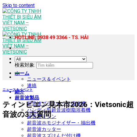
Skip to content
HOTLINE: 0938 49 3366 - TS. HẢI
検索対象:
ホーム
ニュース＆イベント
連絡
ニュース＆イベント
紹介
超音波製品
ティンビエン見本市2026：Vietsonic超
超音波プラスチック溶接機
ハンディ型超音波樹脂溶着機
音波の3大質問
超音波ミシン
超音波ホモジナイザー・抽出機
超音波カッター
超音波スズはんだ付け機