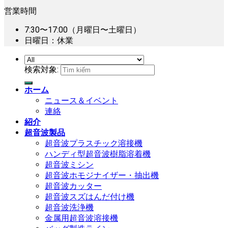
営業時間
7:30〜17:00（月曜日〜土曜日）
日曜日：休業
検索対象:
ホーム
ニュース＆イベント
連絡
紹介
超音波製品
超音波プラスチック溶接機
ハンディ型超音波樹脂溶着機
超音波ミシン
超音波ホモジナイザー・抽出機
超音波カッター
超音波スズはんだ付け機
超音波洗浄機
金属用超音波溶接機