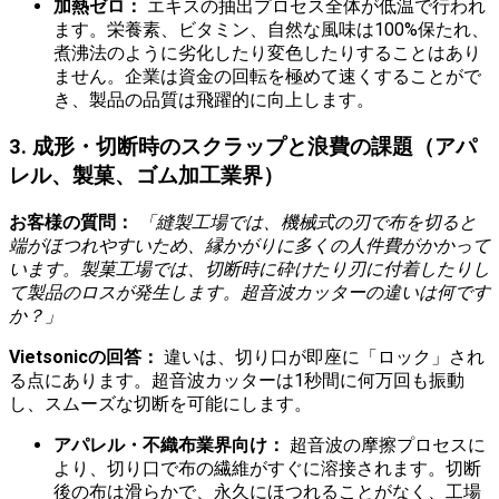
加熱ゼロ：
エキスの抽出プロセス全体が低温で行われ
ます。栄養素、ビタミン、自然な風味は100%保たれ、
煮沸法のように劣化したり変色したりすることはあり
ません。企業は資金の回転を極めて速くすることがで
き、製品の品質は飛躍的に向上します。
3. 成形・切断時のスクラップと浪費の課題（アパ
レル、製菓、ゴム加工業界）
お客様の質問：
「縫製工場では、機械式の刃で布を切ると
端がほつれやすいため、縁かがりに多くの人件費がかかって
います。製菓工場では、切断時に砕けたり刃に付着したりし
て製品のロスが発生します。超音波カッターの違いは何です
か？」
Vietsonicの回答：
違いは、切り口が即座に「ロック」され
る点にあります。超音波カッターは1秒間に何万回も振動
し、スムーズな切断を可能にします。
アパレル・不織布業界向け：
超音波の摩擦プロセスに
より、切り口で布の繊維がすぐに溶接されます。切断
後の布は滑らかで、永久にほつれることがなく、工場