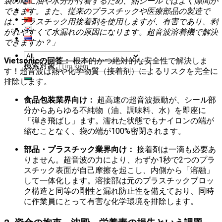
袋の端に油や水分が付着するため、熱シールではよく隙間が
できます。また、従来のプラスチックや医療部品の製造で
は、プラスチック用接着剤を使用しますが、有害であり、剥
がれやすくて水漏れの原因になります。超音波溶着機で解決
できますか？」
Vietsonicの回答：
根本的かつ絶対的な安全性で解決しま
検索対象:
す！超音波は熱や化学物質（接着剤）によるリスクを完全に
排除します。
食品包装業界向け：
超高速の超音波振動が、シール部
分からあらゆる不純物（油、調味料、水）を即座に
「弾き飛ばし」ます。濡れた状態でもナイロンの端が
縮むことなく、袋の端が100%密閉されます。
部品・プラスチック業界向け：
接着剤は一滴も必要あ
りません。超音波の力により、わずか1秒で2つのプラ
スチック表面が自己摩擦を起こし、内側から「溶融」
して一体化します。溶接部は元のプラスチックブロッ
ク構造と同等の剛性と漏れ防止性を備えており、同時
に作業員にとって有害な化学環境を排除します。