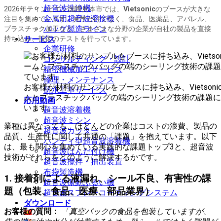
超音波洗浄機
2026年ティンビエン国際見本市では、
Vietsonic
のブースが大きな
金属用超音波溶接機
注目を集めています。見学だけでなく、食品、医薬品、アパレル、
バッグ製造ライン
プラスチック加工など、さまざまな分野の企業が自社の製品を直接
持ち込み、技術のテストを行っています。
サービス
企業研修
コンサルティング・設計
精密機械加工サービス
修理・メンテナンス
お客様が材料のサンプルをブースに持ち込み、Vietson
防水工事サービス
ムとプラスチックバッグの端のシーリング技術の課題に
応用動画
います。
超音波溶着機
超音波ミシン
業種は異なっても、ほとんどの企業はコストの浪費、製品の
超音波カッター
品質、生産性に関して共通の「課題」を抱えています。以下
ハンディ型超音波溶着機
は、最も関心を集めている実践的な課題トップ3と、超音波
超音波はんだ付け機
技術がそれらをどのように解決するかです。
超音波攪拌・抽出装置
布袋製造機
1. 接着剤による液漏れ、シール不良、有害性の課
超音波振動ふるい機
題（包装、食品、医療、部品業界）
超音波スプレーコーティングシステム
ダウンロード
お客様の質問：
「真空パックの食品を包装していますが、