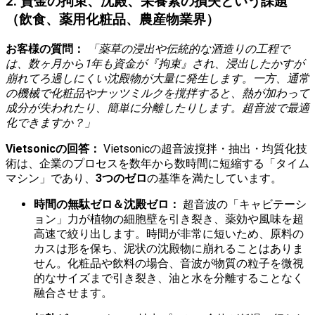
2. 資金の拘束、沈殿、栄養素の損失という課題
（飲食、薬用化粧品、農産物業界）
お客様の質問：
「薬草の浸出や伝統的な酒造りの工程で
は、数ヶ月から1年も資金が『拘束』され、浸出したかすが
崩れてろ過しにくい沈殿物が大量に発生します。一方、通常
の機械で化粧品やナッツミルクを撹拌すると、熱が加わって
成分が失われたり、簡単に分離したりします。超音波で最適
化できますか？」
Vietsonicの回答：
Vietsonicの超音波撹拌・抽出・均質化技
術は、企業のプロセスを数年から数時間に短縮する「タイム
マシン」であり、
3つのゼロ
の基準を満たしています。
時間の無駄ゼロ＆沈殿ゼロ：
超音波の「キャビテーシ
ョン」力が植物の細胞壁を引き裂き、薬効や風味を超
高速で絞り出します。時間が非常に短いため、原料の
カスは形を保ち、泥状の沈殿物に崩れることはありま
せん。化粧品や飲料の場合、音波が物質の粒子を微視
的なサイズまで引き裂き、油と水を分離することなく
融合させます。