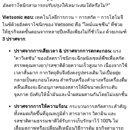
อัลตราโซนิกสามารถปรับปรุงให้เหมาะสมได้หรือไม่?”
Vietsonic ตอบ:
เทคโนโลยีการกวน – การสกัด – การโฮโมจี
ไนซ์ด้วยอัลตราโซนิกของ Vietsonic คือ “ไทม์แมชชีน” ที่ช่วย
ให้ธุรกิจลดขั้นตอนจากหลายปีเหลือเพียงไม่กี่ชั่วโมง ด้วยเกณฑ์
3 ปราศจาก
:
ปราศจากการเสียเวลา & ปราศจากการตกตะกอน:
แรง
“คาวิเตชัน” ของอัลตราโซนิกจะฉีกผนังเซลล์พืชเพื่อสกัด
สรรพคุณทางยา/รสชาติด้วยความเร็วสูงมาก เนื่องจากใช้
เวลาสั้นมาก กากวัตถุดิบจึงยังคงรูปทรงเดิม ไม่เปื่อยยุ่ย
กลายเป็นตะกอนโคลน สำหรับเครื่องสำอางหรือเครื่องดื่ม
คลื่นเสียงจะฉีกอนุภาคของสสารให้มีขนาดเล็กระดับ
จุลภาค บังคับให้น้ำมันและน้ำผสมผสานกันโดยไม่แยกชั้น
ปราศจากการให้ความร้อน:
กระบวนการสกัดสาระสำคัญ
ทั้งหมดเกิดขึ้นที่อุณหภูมิต่ำ สารอาหาร วิตามิน และ
รสชาติตามธรรมชาติได้รับการเก็บรักษาไว้ 100% ไม่
เสื่อมสภาพหรือเปลี่ยนสีเหมือนวิธีการต้ม ธุรกิจสามารถ