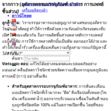
จากกาว (อุตสาหกรรมบรรจุภัณฑ์ อาหาร การแพทย์
เครื่องกวนและสกัดด้วยอัลตราโซนิก
เครื่องผลิตถุงผ้า
ชิ้นส่วน)
ดาวน์โหลด
ลูกค้าถาม:
“เราบรรจุอาหารแบบสุญญากาศ แต่ขอบถุงมีคราบ
ไขมัน/น้ำติดอยู่ ทำให้การซีลด้วยความร้อนมักเกิดรอยตะเข็บ
เปิด ในขณะเดียวกัน ในการผลิตชิ้นส่วนพลาสติก/การแพทย์
แบบดั้งเดิม การใช้กาวพลาสติกนั้นเป็นพิษ ลอกออกได้ง่าย และ
ทำให้เกิดน้ำรั่ว เครื่องเชื่อมคลื่นความถี่สูงสามารถแก้ปัญหานี้
ได้หรือไม่?”
ค้นหา:
Vietsonic ตอบ:
แก้ไขได้อย่างหมดจดและปลอดภัยอย่าง
แน่นอน! คลื่นอัลตราโซนิกช่วยขจัดความเสี่ยงจากอุณหภูมิและ
สารเคมี (กาว) อย่างสิ้นเชิง
สำหรับอุตสาหกรรมบรรจุภัณฑ์อาหาร:
การสั่นสะเทือน
แบบอัลตราโซนิกที่เร็วมากจะ “ดีด” สิ่งเจือปนทั้งหมด (ไข
มัน เครื่องเทศ น้ำ) ออกจากบริเวณแนวเชื่อมในทันที ขอบ
ถุงถูกซีลปิดสนิท 100% แม้ในสภาพเปียกชื้น โดยที่ขอบ