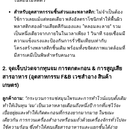
ไนลอนไม่หดตัว
สำหรับอุตสาหกรรมชิ้นส่วนและพลาสติก:
ไม่จำเป็นต้อง
ใช้กาวเลยแม้แต่หยดเดียว พลังอัลตราโซนิกทำให้พื้นผิว
พลาสติกสองด้านเสียดสีกันเองและ “หลอมละลาย” รวม
เป็นหนึ่งเดียวจากภายในในเวลาเพียง 1 วินาที รอยเชื่อมมี
ความแข็งแรงและป้องกันการรั่วซึมเทียบเท่ากับ
โครงสร้างพลาสติกชิ้นเดิม พร้อมทั้งขจัดสภาพแวดล้อมที่
มีสารเคมีเป็นพิษสำหรับคนงาน
2. จุดเจ็บปวดจากทุนจม การตกตะกอน & การสูญเสีย
สารอาหาร (อุตสาหกรรม F&B เวชสำอาง สินค้า
เกษตร)
ลูกค้าถาม:
“กระบวนการแช่สมุนไพรและการทำไวน์แบบดั้งเดิม
ทำให้เงินทุน ‘จม’ เป็นเวลาหลายเดือนถึงหนึ่งปี กากที่แช่ไว้จะ
เปื่อยยุ่ยและทำให้เกิดตะกอนที่กรองยากมากมาย ในขณะ
เดียวกัน การกวนเครื่องสำอางหรือนมถั่วด้วยเครื่องจักรทั่วไปจะ
ใช้ความร้อน ซึ่งทำให้สูญเสียสารอาหารและแยกชั้นได้ง่าย