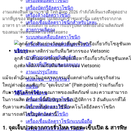
เครื่องตัดอัลตราโซนิก
เครื่องบัดกรีอัลตราโซนิก
งานแสดงสินค้านานาชาติ Tinh Bien 2026 กำลังได้เห็นแรงดึงดูดอย่าง
เครื่องล้างอัลตราโซนิก
มากที่บูธของ
Vietsonic
ไม่เพียงแค่เข้าชมเท่านั้น แต่ธุรกิจจากภาค
เครื่องเชื่อมอัลตราโซนิกสำหรับโลหะ
อาหาร ยา เครื่องแต่งกาย และการแปรรูปพลาสติกยังได้นำผลิตภัณฑ์
สายการผลิตถุง
ของตนมาทดสอบเทคโนโลยีโดยตรง
ระบบพ่นเคลือบอัลตราโซนิก
เครื่องคัดแยกแบบสั่นอัลตราโซนิก
บริการ
การฝึกอบรมสำหรับองค์กร
ลูกค้านำตัวอย่างวัสดุมาที่บูธเพื่อหารือเกี่ยวกับโซลูชันเ
บริการที่ปรึกษาและออกแบบ
ถุงพลาสติกร่วมกับทีมวิศวกรของ Vietsonic
งานแปรรูปโลหะ
แม้จะดำเนินงานในอุตสาหกรรมที่แตกต่างกัน แต่ธุรกิจส่วน
ซ่อมแซม – บำรุงรักษา
ใหญ่ต่างต้องเผชิญกับ “จุดเจ็บปวด” (Pain points) ร่วมกันเกี่ยว
กันซึม
กับการสูญเสียต้นทุน คุณภาพของผลิตภัณฑ์ และความสามารถ
วิดีโอการใช้งาน
เครื่องเชื่อมอัลตราโซนิก
ในการผลิต ด้านล่างนี้คือปัญหาเชิงปฏิบัติการ 3 อันดับแรกที่ได้
เครื่องเย็บอัลตราโซนิก
รับความสนใจมากที่สุด และวิธีที่เทคโนโลยีอัลตราโซนิก
เครื่องตัดอัลตราโซนิก
สามารถแก้ไขปัญหาเหล่านี้:
เครื่องเชื่อมอัลตราโซนิกแบบมือถือ
1. จุดเจ็บปวดจากการรั่วไหล รอยตะเข็บเปิด & สารพิษ
เครื่องบัดกรีตะกั่วอัลตราโซนิก