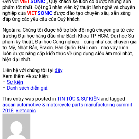
Đến với
VIET
SONIC
,
Quý khách sẽ luôn có được những sản
phẩm tốt nhất. Đội ngũ nhân viên kỹ thuật lành nghề và chuyên
nghiệp của
VIET
SONIC
được đào tạo chuyên sâu, sẵn sàng
đáp ứng các yêu cầu của Quý khách.
Ngoài ra, Chúng tôi được hỗ trợ bởi đội ngũ chuyên gia từ các
trường Đại học hàng đầu như Bách Khoa TP HCM, Đại học Sư
phạm kỹ thuật, Đại học Công nghiệp… cũng như các chuyên gia
từ Mỹ, Nhật Bản, Braxin, Hàn Quốc, Đài Loan… nhờ vậy luôn
luôn được nâng cấp kiến thức về ứng dụng siêu âm mới nhất,
hiện đại nhất.
Liên hệ với chúng tôi tại
đây
.
Xem thêm về sự kiện:
–
Sự kiện
–
Danh sách diễn giả
.
This entry was posted in
TIN TỨC & SỰ KIỆN
and tagged
asean automotive & motorcycle parts manufacturing summit
2018
,
vietsonic
.