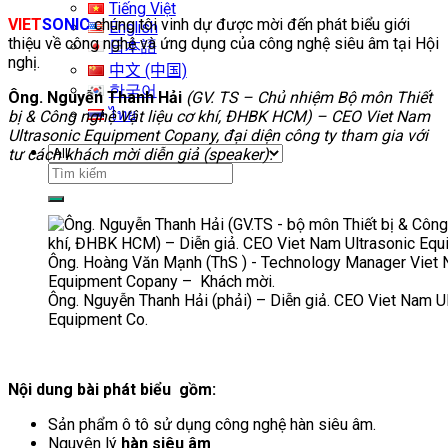
Tiếng Việt
VIET
SONIC
chúng tôi vinh dự được mời đến phát biểu giới
English
thiệu về công nghệ và ứng dụng của công nghệ siêu âm tại Hội
日本語
nghị.
中文 (中国)
한국어
Ông. Nguyễn Thanh Hải
(GV. TS – Chủ nhiệm Bộ môn Thiết
ไทย
bị & Công nghệ Vật liệu cơ khí, ĐHBK HCM) – CEO Viet Nam
Ultrasonic Equipment Copany, đại diện công ty tham gia với
tư cách khách mời diễn giả (speaker).
Tìm
kiếm:
Ông. Nguyễn Thanh Hải (phải) – Diễn giả. CEO Viet Nam U
Equipment Co.
Nội dung bài phát biểu gồm:
Sản phẩm ô tô sử dụng công nghệ hàn siêu âm.
Nguyên lý
hàn siêu âm