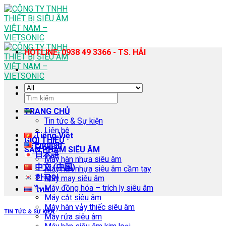
Skip
to
content
HOTLINE: 0938 49 3366 - TS. HẢI
Tìm
kiếm:
TRANG CHỦ
Tin tức & Sự kiện
Liên hệ
Tiếng Việt
GIỚI THIỆU
English
SẢN PHẨM SIÊU ÂM
日本語
Máy hàn nhựa siêu âm
中文 (中国)
Máy hàn nhựa siêu âm cầm tay
한국어
Máy may siêu âm
Máy đồng hóa – trích ly siêu âm
ไทย
Máy cắt siêu âm
Máy hàn vảy thiếc siêu âm
TIN TỨC & SỰ KIỆN
Máy rửa siêu âm