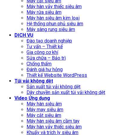
Máy cắt siêu âm
Máy hàn vảy thiếc siêu âm
Máy rửa siêu âm
Máy hàn siêu âm kim loại
Hệ thống phun phủ siêu âm
Máy sàng rung siêu âm
DỊCH VỤ
Đào tạo doanh nghiệp
Tư vấn – Thiết kế
Gia công cơ khí
Sửa chữa – Bảo trì
Chống thấm
Đánh giá hư hỏng
Thiết kế Website WordPress
Túi vải không dệt
Sản xuất túi vải không dệt
Dây chuyền sản xuất túi vải không dệt
Video Ứng dụng
Máy hàn siêu âm
Máy may siêu âm
Máy cắt siêu âm
Máy hàn siêu âm cầm tay
Máy hàn vảy thiếc siêu âm
Khuấy và trích ly siêu âm