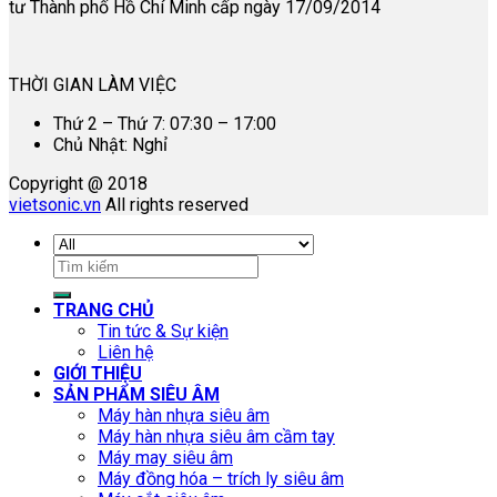
tư Thành phố Hồ Chí Minh cấp ngày 17/09/2014
THỜI GIAN LÀM VIỆC
Thứ 2 – Thứ 7: 07:30 – 17:00
Chủ Nhật: Nghỉ
Copyright @ 2018
vietsonic.vn
All rights reserved
Tìm
kiếm:
TRANG CHỦ
Tin tức & Sự kiện
Liên hệ
GIỚI THIỆU
SẢN PHẨM SIÊU ÂM
Máy hàn nhựa siêu âm
Máy hàn nhựa siêu âm cầm tay
Máy may siêu âm
Máy đồng hóa – trích ly siêu âm