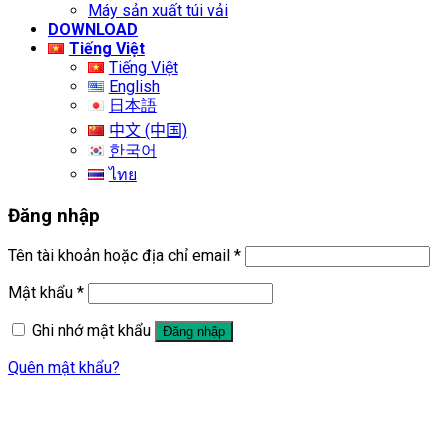
Máy sản xuất túi vải
DOWNLOAD
Tiếng Việt
Tiếng Việt
English
日本語
中文 (中国)
한국어
ไทย
Đăng nhập
Tên tài khoản hoặc địa chỉ email
*
Mật khẩu
*
Ghi nhớ mật khẩu
Đăng nhập
Quên mật khẩu?