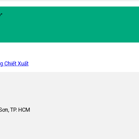
y”
g Chiết Xuất
 Sơn, TP. HCM