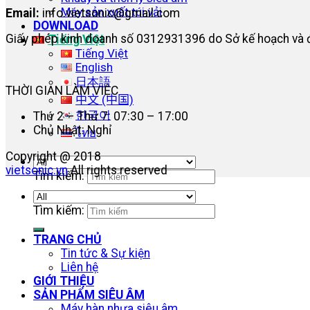
Máy sản xuất túi vải
Email:
info.vietsonic@gmail.com
DOWNLOAD
Giấy phép kinh doanh số 0312931396 do Sở kế hoạch và 
Tiếng Việt
Tiếng Việt
English
日本語
THỜI GIAN LÀM VIỆC
中文 (中国)
한국어
Thứ 2 – Thứ 7: 07:30 – 17:00
Chủ Nhật: Nghỉ
ไทย
Copyright @ 2018
vietsonic.vn
All rights reserved
Tìm kiếm:
Tìm kiếm:
TRANG CHỦ
Tin tức & Sự kiện
Liên hệ
GIỚI THIỆU
SẢN PHẨM SIÊU ÂM
Máy hàn nhựa siêu âm