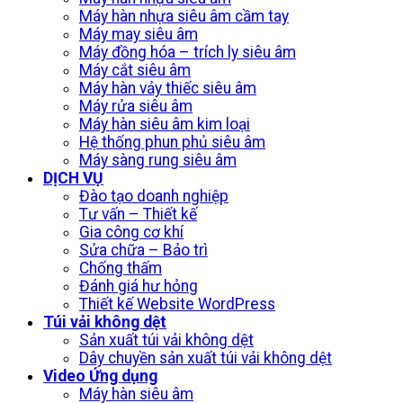
Máy hàn nhựa siêu âm cầm tay
Máy may siêu âm
Máy đồng hóa – trích ly siêu âm
Máy cắt siêu âm
Máy hàn vảy thiếc siêu âm
Máy rửa siêu âm
Máy hàn siêu âm kim loại
Hệ thống phun phủ siêu âm
Máy sàng rung siêu âm
DỊCH VỤ
Đào tạo doanh nghiệp
Tư vấn – Thiết kế
Gia công cơ khí
Sửa chữa – Bảo trì
Chống thấm
Đánh giá hư hỏng
Thiết kế Website WordPress
Túi vải không dệt
Sản xuất túi vải không dệt
Dây chuyền sản xuất túi vải không dệt
Video Ứng dụng
Máy hàn siêu âm