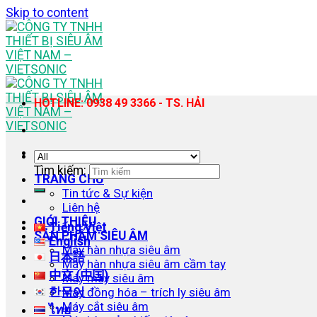
Skip to content
HOTLINE: 0938 49 3366 - TS. HẢI
Tìm kiếm:
TRANG CHỦ
Tin tức & Sự kiện
Liên hệ
GIỚI THIỆU
Tiếng Việt
SẢN PHẨM SIÊU ÂM
English
Máy hàn nhựa siêu âm
日本語
Máy hàn nhựa siêu âm cầm tay
中文 (中国)
Máy may siêu âm
한국어
Máy đồng hóa – trích ly siêu âm
Máy cắt siêu âm
ไทย