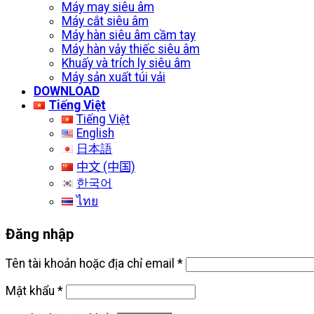
Máy may siêu âm
Máy cắt siêu âm
Máy hàn siêu âm cầm tay
Máy hàn vảy thiếc siêu âm
Khuấy và trích ly siêu âm
Máy sản xuất túi vải
DOWNLOAD
Tiếng Việt
Tiếng Việt
English
日本語
中文 (中国)
한국어
ไทย
Đăng nhập
Tên tài khoản hoặc địa chỉ email
*
Mật khẩu
*