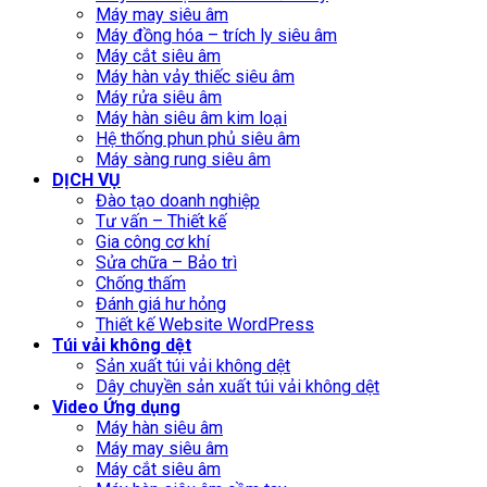
Máy may siêu âm
Máy đồng hóa – trích ly siêu âm
Máy cắt siêu âm
Máy hàn vảy thiếc siêu âm
Máy rửa siêu âm
Máy hàn siêu âm kim loại
Hệ thống phun phủ siêu âm
Máy sàng rung siêu âm
DỊCH VỤ
Đào tạo doanh nghiệp
Tư vấn – Thiết kế
Gia công cơ khí
Sửa chữa – Bảo trì
Chống thấm
Đánh giá hư hỏng
Thiết kế Website WordPress
Túi vải không dệt
Sản xuất túi vải không dệt
Dây chuyền sản xuất túi vải không dệt
Video Ứng dụng
Máy hàn siêu âm
Máy may siêu âm
Máy cắt siêu âm