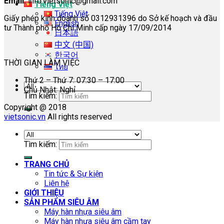
Email:
info.vietsonic@gmail.com
Tiếng Việt
Tiếng Việt
Giấy phép kinh doanh số 0312931396 do Sở kế hoạch và đầu
English
tư Thành phố Hồ Chí Minh cấp ngày 17/09/2014
日本語
中文 (中国)
한국어
THỜI GIAN LÀM VIỆC
ไทย
Thứ 2 – Thứ 7: 07:30 – 17:00
Chủ Nhật: Nghỉ
Tìm kiếm:
Copyright @ 2018
vietsonic.vn
All rights reserved
Tìm kiếm:
TRANG CHỦ
Tin tức & Sự kiện
Liên hệ
GIỚI THIỆU
SẢN PHẨM SIÊU ÂM
Máy hàn nhựa siêu âm
Máy hàn nhựa siêu âm cầm tay