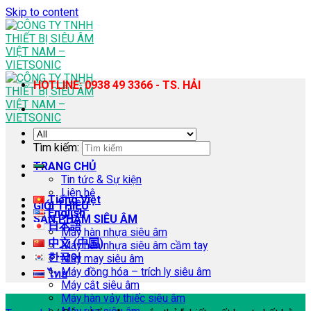
Skip to content
HOTLINE: 0938 49 3366 - TS. HẢI
Tìm kiếm:
TRANG CHỦ
Tin tức & Sự kiện
Liên hệ
Tiếng Việt
GIỚI THIỆU
English
SẢN PHẨM SIÊU ÂM
日本語
Máy hàn nhựa siêu âm
中文 (中国)
Máy hàn nhựa siêu âm cầm tay
한국어
Máy may siêu âm
Máy đồng hóa – trích ly siêu âm
ไทย
Máy cắt siêu âm
Máy hàn vảy thiếc siêu âm