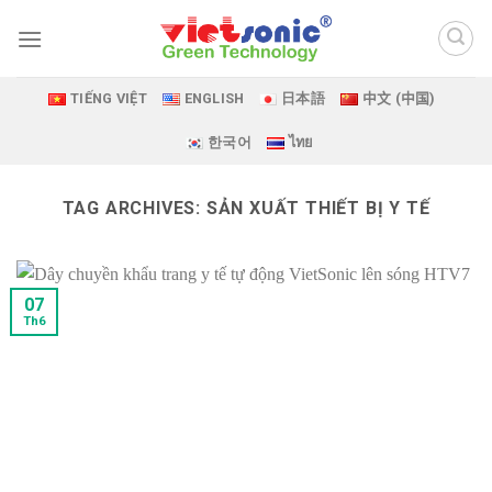
Skip
to
content
TIẾNG VIỆT
ENGLISH
日本語
中文 (中国)
한국어
ไทย
TAG ARCHIVES:
SẢN XUẤT THIẾT BỊ Y TẾ
07
Th6