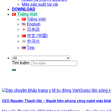
Máy sản xuất túi vải
DOWNLOAD
Tiếng Việt
Tiếng Việt
English
日本語
中文 (中国)
한국어
ไทย
Tìm kiếm:
CEO Nguyễn Thanh Hải – Người tiên phong công nghệ máy khẩu 