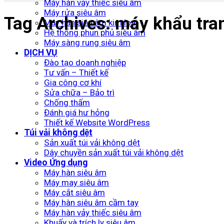
Máy hàn vảy thiếc siêu âm
Máy rửa siêu âm
Tag Archives:
máy khẩu tra
Máy hàn siêu âm kim loại
Hệ thống phun phủ siêu âm
Máy sàng rung siêu âm
DỊCH VỤ
Đào tạo doanh nghiệp
Tư vấn – Thiết kế
Gia công cơ khí
Sửa chữa – Bảo trì
Chống thấm
Đánh giá hư hỏng
Thiết kế Website WordPress
Túi vải không dệt
Sản xuất túi vải không dệt
Dây chuyền sản xuất túi vải không dệt
Video Ứng dụng
Máy hàn siêu âm
Máy may siêu âm
Máy cắt siêu âm
Máy hàn siêu âm cầm tay
Máy hàn vảy thiếc siêu âm
Khuấy và trích ly siêu âm