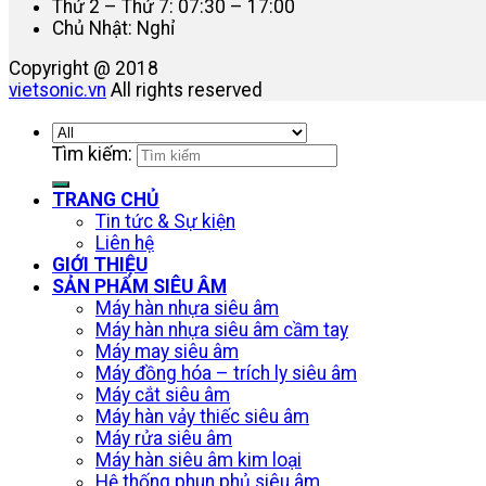
Thứ 2 – Thứ 7: 07:30 – 17:00
Chủ Nhật: Nghỉ
Copyright @ 2018
vietsonic.vn
All rights reserved
Tìm kiếm:
TRANG CHỦ
Tin tức & Sự kiện
Liên hệ
GIỚI THIỆU
SẢN PHẨM SIÊU ÂM
Máy hàn nhựa siêu âm
Máy hàn nhựa siêu âm cầm tay
Máy may siêu âm
Máy đồng hóa – trích ly siêu âm
Máy cắt siêu âm
Máy hàn vảy thiếc siêu âm
Máy rửa siêu âm
Máy hàn siêu âm kim loại
Hệ thống phun phủ siêu âm