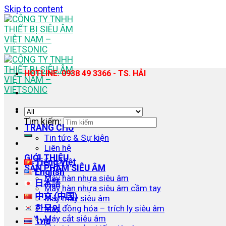
Skip to content
HOTLINE: 0938 49 3366 - TS. HẢI
Tìm kiếm:
TRANG CHỦ
Tin tức & Sự kiện
Liên hệ
GIỚI THIỆU
Tiếng Việt
SẢN PHẨM SIÊU ÂM
English
Máy hàn nhựa siêu âm
日本語
Máy hàn nhựa siêu âm cầm tay
中文 (中国)
Máy may siêu âm
한국어
Máy đồng hóa – trích ly siêu âm
Máy cắt siêu âm
ไทย