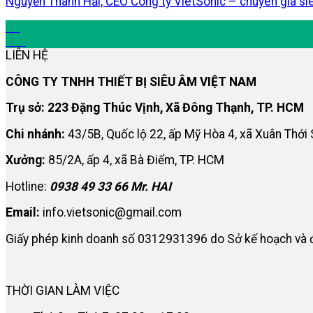
Nguyễn Thanh Hải, CEO Công ty VietSonic – chuyên gia si
07
Th6
LIÊN HỆ
CÔNG TY TNHH THIẾT BỊ SIÊU ÂM VIỆT NAM
Trụ sở: 223 Đặng Thúc Vịnh, Xã Đông Thạnh, TP. HCM
Chi nhánh:
43/5B, Quốc lộ 22, ấp Mỹ Hòa 4, xã Xuân Thới
Xưởng:
85/2A, ấp 4, xã Bà Điểm, TP. HCM
Hotline:
0938 49 33 66 Mr. HAI
Email:
info.vietsonic@gmail.com
Giấy phép kinh doanh số 0312931396 do Sở kế hoạch và 
THỜI GIAN LÀM VIỆC