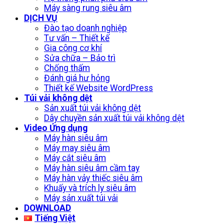
Máy sàng rung siêu âm
DỊCH VỤ
Đào tạo doanh nghiệp
Tư vấn – Thiết kế
Gia công cơ khí
Sửa chữa – Bảo trì
Chống thấm
Đánh giá hư hỏng
Thiết kế Website WordPress
Túi vải không dệt
Sản xuất túi vải không dệt
Dây chuyền sản xuất túi vải không dệt
Video Ứng dụng
Máy hàn siêu âm
Máy may siêu âm
Máy cắt siêu âm
Máy hàn siêu âm cầm tay
Máy hàn vảy thiếc siêu âm
Khuấy và trích ly siêu âm
Máy sản xuất túi vải
DOWNLOAD
Tiếng Việt