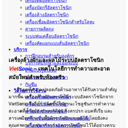
เครื่องตัดอัลตราโซนิก
เครื่องบัดกรีอัลตราโซนิก
เครื่องล้างอัลตราโซนิก
เครื่องเชื่อมอัลตราโซนิกสำหรับโลหะ
สายการผลิตถุง
ระบบพ่นเคลือบอัลตราโซนิก
เครื่องคัดแยกแบบสั่นอัลตราโซนิก
บริการ
การฝึกอบรมสำหรับองค์กร
เครื่องล้างผักและผลไม้ระบบอัลตราโซนิก
บริการที่ปรึกษาและออกแบบ
Viet
Sonic
– เทคโนโลยีการทำความสะอาด
งานแปรรูปโลหะ
สมัยใหม่สำหรับห้องครัว
ซ่อมแซม – บำรุงรักษา
กันซึม
ในยุคที่ความปลอดภัยด้านอาหารได้รับความสำคัญ
วิดีโอการใช้งาน
มากขึ้น เครื่องล้างผักและผลไม้ระบบอัลตราโซนิกจาก
เครื่องเชื่อมอัลตราโซนิก
VietSonic จึงถือกำเนิดขึ้นในฐานะโซลูชันการทำความ
เครื่องเย็บอัลตราโซนิก
สะอาดที่ล้ำสมัย ช่วยขจัดฝุ่น สิ่งสกปรก แบคทีเรีย และ
เครื่องตัดอัลตราโซนิก
สารเคมีตกค้างบนพื้นผิวของผักและผลไม้ โดยยังคง
เครื่องเชื่อมอัลตราโซนิกแบบมือถือ
คุณค่าทางโภชนาการและความสดใหม่ไว้ได้อย่างครบ
เครื่องบัดกรีตะกั่วอัลตราโซนิก