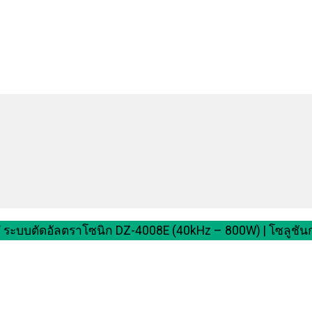
/
ระบบตัดอัลตราโซนิก DZ-4008E (40kHz – 800W) | โซลูช