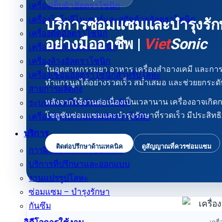
เครื่องเย็บผ้าอัลตราโซนิก
เครื่องโฮโมจีไนเซอร์และสกัดด้วยอัลตราโซนิก
บริการซ่อมแซมและบำรุงรักษ
เครื่องตัดอัลตราโซนิก
อย่างมืออาชีพ |
Viet
Sonic
เครื่องบัดกรีอัลตราโซนิก
เครื่องล้างอัลตราโซนิก
ในอุตสาหกรรมยา อาหาร เครื่องสำอางเคมี และกา
เครื่องเชื่อมอัลตราโซนิกสำหรับโลหะ
ทำแกรนูลได้อย่างรวดเร็ว สม่ำเสมอ และช่วยยกระ
สายการผลิตถุง
หลังจากใช้งานต่อเนื่องเป็นเวลานาน เครื่องอาจเก
ระบบพ่นเคลือบอัลตราโซนิก
โซลูชันซ่อมแซมและบำรุงรักษาที่รวดเร็ว มีประสิทธิ
เครื่องคัดแยกแบบสั่นอัลตราโซนิก
บริการ
ติดต่อปรึกษาด้านเทคนิค
ดูสัญญาณที่ควรซ่อมแซม
การฝึกอบรมสำหรับองค์กร
บริการที่ปรึกษาและออกแบบ
งานแปรรูปโลหะ
ซ่อมแซม – บำรุงรักษา
กันซึม