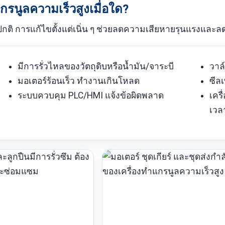
รนูลความเร็วสูงเมื่อใด?
ิดปกติ การแก้ไขตั้งแต่เนิ่น ๆ ช่วยลดความเสียหายรุนแรงและ
มีการรั่วไหลของวัตถุดิบหรือน้ำมัน/จาระบี
วาล
มอเตอร์ร้อนเร็ว ทำงานเกินโหลด
ซีล
ระบบควบคุม PLC/HMI แจ้งข้อผิดพลาด
เคร
เวล