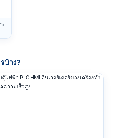
กับ
รบ้าง?