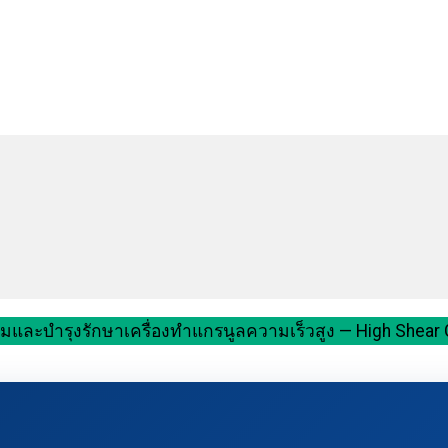
และบำรุงรักษาเครื่องทำแกรนูลความเร็วสูง — High Shear Gr