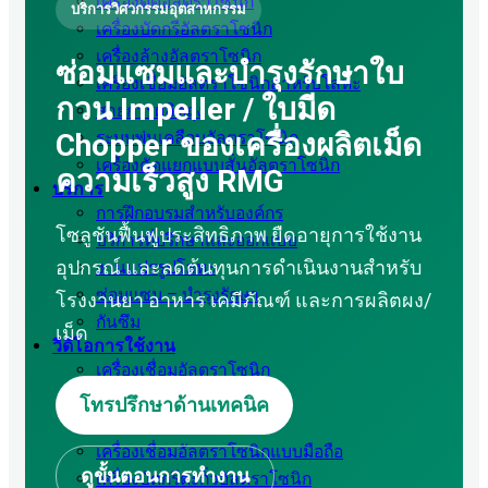
เครื่องตัดอัลตราโซนิก
บริการวิศวกรรมอุตสาหกรรม
เครื่องบัดกรีอัลตราโซนิก
เครื่องล้างอัลตราโซนิก
ซ่อมแซมและบำรุงรักษาใบ
เครื่องเชื่อมอัลตราโซนิกสำหรับโลหะ
กวน Impeller / ใบมีด
สายการผลิตถุง
Chopper ของเครื่องผลิตเม็ด
ระบบพ่นเคลือบอัลตราโซนิก
เครื่องคัดแยกแบบสั่นอัลตราโซนิก
ความเร็วสูง RMG
บริการ
การฝึกอบรมสำหรับองค์กร
โซลูชันฟื้นฟูประสิทธิภาพ ยืดอายุการใช้งาน
บริการที่ปรึกษาและออกแบบ
อุปกรณ์ และลดต้นทุนการดำเนินงานสำหรับ
งานแปรรูปโลหะ
ซ่อมแซม – บำรุงรักษา
โรงงานยา อาหาร เคมีภัณฑ์ และการผลิตผง/
กันซึม
เม็ด
วิดีโอการใช้งาน
เครื่องเชื่อมอัลตราโซนิก
เครื่องเย็บอัลตราโซนิก
โทรปรึกษาด้านเทคนิค
เครื่องตัดอัลตราโซนิก
เครื่องเชื่อมอัลตราโซนิกแบบมือถือ
ดูขั้นตอนการทำงาน
เครื่องบัดกรีตะกั่วอัลตราโซนิก