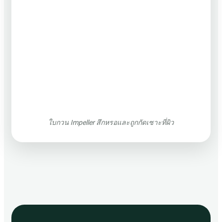
ใบกวน Impeller สึกหรอและถูกกัดเซาะที่ผิว