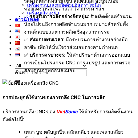
วัสดุได้หลากหลาย เช่น สแตนเลส อะลูมิเนียม
เครื่องกวนและสกัดด้วยอัลตราโซนิก
ทองแดง เหล็ก พลาสติกวิศวกรรม ฯลฯ
เครื่องผลิตถุงผ้า
✅
รองรับการผลิตอย่างยืดหยุ่น:
รับผลิตตั้งแต่จำนวน
ดาวน์โหลด
น้อยไปจนถึงการผลิตจำนวนมาก เหมาะสำหรับทั้ง
งานต้นแบบและการผลิตเชิงอุตสาหกรรม
✅
ส่งมอบตรงเวลา:
มีกระบวนการทำงานอย่างมือ
อาชีพ เพื่อให้มั่นใจว่าส่งมอบตรงตามกำหนด
✅
บริการครบวงจร:
ให้คำปรึกษาด้านการออกแบบ
การเขียนโปรแกรม CNC การแปรรูป และการตรวจ
สอบคุณภาพก่อนส่งมอบ
ค้นหา:
การประยุกต์ใช้งานของการกลึง CNC ในการผลิต
บริการงานกลึง CNC ของ
Viet
Sonic
ใช้สำหรับการผลิตชิ้นงาน
ดังต่อไปนี้:
เพลา บูช ตลับลูกปืน สลักเกลียว และเพลาเกลียว