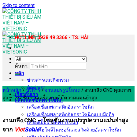
Skip to content
HOTLINE: 0938 49 3366 - TS. HẢI
ค้นหา:
หลัก
ข่าวสารและกิจกรรม
ติดต่อเรา
หน้าหลัก
/
บริการ
/
งานแปรรูปโลหะ
/
งานกลึง CNC คุณภาพ
เกี่ยวกับเรา
สูง – โซลูชันงานเครื่องกลที่มีความแม่นยำสูง
ผลิตภัณฑ์อัลตราโซนิก
เครื่องเชื่อมพลาสติกอัลตราโซนิก
เครื่องเชื่อมพลาสติกอัลตราโซนิกแบบมือถือ
งานกลึง CNC – โซลูชันงานแปรรูปความแม่นยำสูง
เครื่องเย็บผ้าอัลตราโซนิก
จาก
Viet
Sonic
เครื่องโฮโมจีไนเซอร์และสกัดด้วยอัลตราโซนิก