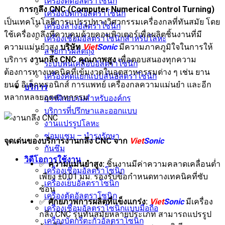
เครื่องตัดอัลตราโซนิก
การกลึง CNC (Computer Numerical Control Turning)
เครื่องบัดกรีอัลตราโซนิก
เป็นเทคโนโลยีการแปรรูปทางวิศวกรรมเครื่องกลที่ทันสมัย โดย
เครื่องล้างอัลตราโซนิก
ใช้เครื่องกลึงที่ควบคุมด้วยคอมพิวเตอร์เพื่อผลิตชิ้นงานที่มี
เครื่องเชื่อมอัลตราโซนิกสำหรับโลหะ
ความแม่นยำสูง
บริษัท
Viet
Sonic
มีความภาคภูมิใจในการให้
สายการผลิตถุง
บริการ
งานกลึง CNC คุณภาพสูง
เพื่อตอบสนองทุกความ
ระบบพ่นเคลือบอัลตราโซนิก
ต้องการทางเทคนิคที่เข้มงวดในอุตสาหกรรมต่าง ๆ เช่น ยาน
เครื่องคัดแยกแบบสั่นอัลตราโซนิก
ยนต์ อิเล็กทรอนิกส์ การแพทย์ เครื่องกลความแม่นยำ และอีก
บริการ
หลากหลายอุตสาหกรรม
การฝึกอบรมสำหรับองค์กร
บริการที่ปรึกษาและออกแบบ
งานแปรรูปโลหะ
ซ่อมแซม – บำรุงรักษา
จุดเด่นของบริการงานกลึง CNC จาก
Viet
Sonic
กันซึม
วิดีโอการใช้งาน
✅
ความแม่นยำสูง:
ชิ้นงานมีค่าความคลาดเคลื่อนต่ำ
เครื่องเชื่อมอัลตราโซนิก
เพียง ±0.01 มม. รองรับข้อกำหนดทางเทคนิคที่ซับ
เครื่องเย็บอัลตราโซนิก
ซ้อน
เครื่องตัดอัลตราโซนิก
✅
ศักยภาพการผลิตที่แข็งแกร่ง:
Viet
Sonic
มีเครื่อง
เครื่องเชื่อมอัลตราโซนิกแบบมือถือ
กลึง CNC รุ่นทันสมัยหลายประเภท สามารถแปรรูป
เครื่องบัดกรีตะกั่วอัลตราโซนิก