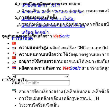
การกลึงละเอียดและการตรวจสอบ
เครื่องตัดอัลตราโซนิก
กลึงละเอียด – เจียร – ตรวจสอบค่าความคลาดเคล
เครื่องเชื่อมอัลตราโซนิกแบบมือถือ
การส่งมอบและติดตั้ง
เครื่องบัดกรีตะกั่วอัลตราโซนิก
บรรจุภัณฑ์อย่างแน่นหนา จัดส่งตรงเวลา พร้อม
เครื่องกวนและสกัดด้วยอัลตราโซนิก
เครื่องผลิตถุงผ้า
จุดเด่นของลูกกลิ้งรีดเหล็กจาก
Viet
Sonic
ดาวน์โหลด
ความแม่นยำสูง
: ผลิตด้วยเครื่อง CNC ตามแบบวิ
ความทนทานเหนือกว่า
: ใช้วัสดุมาตรฐานและกา
อายุการใช้งานยาวนาน
: ออกแบบให้เหมาะสมกับส
ผลิตตามความต้องการ
:
Viet
Sonic
สามารถผลิตลูก
การใช้งานจริง
ค้นหา:
สายการรีดเหล็กก่อสร้าง (เหล็กเส้นกลม เหล็กข้ออ
การรีดแผ่นเหล็กเคลือบ เหล็กรูปพรรณ U, I, H
โรงงานรีดร้อน/รีดเย็น