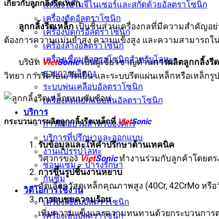
เกี่ยวกับลูกกลิ้งรีดเหล็ก
เครื่องโฮโมจีไนเซอร์และสกัดด้วยอัลตราโซนิก
เครื่องตัดอัลตราโซนิก
ลูกกลิ้งรีดเหล็ก
เป็นชิ้นส่วนเครื่องกลที่มีความสำคัญอ
เครื่องบัดกรีอัลตราโซนิก
ต้องการความแม่นยำสูง ความแข็งสูง และความสามารถในก
เครื่องล้างอัลตราโซนิก
เครื่องเชื่อมอัลตราโซนิกสำหรับโลหะ
บริษัท
Viet
Sonic
เป็นผู้เชี่ยวชาญด้าน
การผลิตลูกกลิ้งรี
สายการผลิตถุง
วิทยา การรีดร้อน/รีดเย็น และระบบรีดแผ่นเหล็กหรือเหล็กร
ระบบพ่นเคลือบอัลตราโซนิก
เครื่องคัดแยกแบบสั่นอัลตราโซนิก
บริการ
กระบวนการผลิตลูกกลิ้งรีดเหล็กที่
Viet
Sonic
การฝึกอบรมสำหรับองค์กร
บริการที่ปรึกษาและออกแบบ
รับข้อมูลและให้คำปรึกษาด้านเทคนิค
งานแปรรูปโลหะ
วิศวกรของ
Viet
Sonic
ทำงานร่วมกับลูกค้าโดยตรง
ซ่อมแซม – บำรุงรักษา
การขึ้นรูปชิ้นงานหยาบ
กันซึม
คัดเลือกวัสดุเหล็กคุณภาพสูง (40Cr, 42CrMo หร
วิดีโอการใช้งาน
การอบชุบความร้อน
เครื่องเชื่อมอัลตราโซนิก
เพิ่มความแข็งและความทนทานด้วยกระบวนการต่าง
เครื่องเย็บอัลตราโซนิก