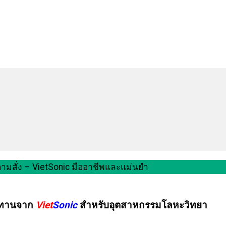
กตามสั่ง – VietSonic มืออาชีพและแม่นยำ
งทนทานจาก
Viet
Sonic
สำหรับอุตสาหกรรมโลหะวิทยา