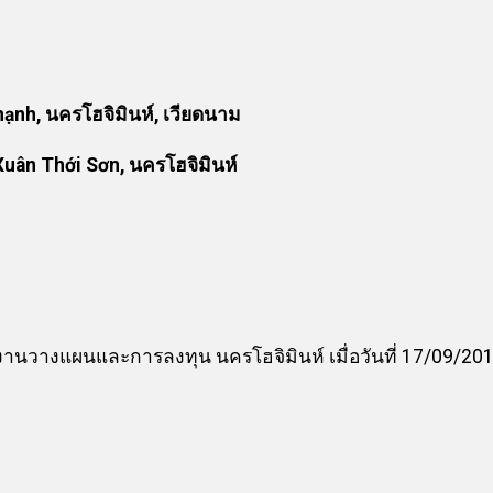
nh, นครโฮจิมินห์, เวียดนาม
uân Thới Sơn, นครโฮจิมินห์
นวางแผนและการลงทุน นครโฮจิมินห์ เมื่อวันที่ 17/09/20