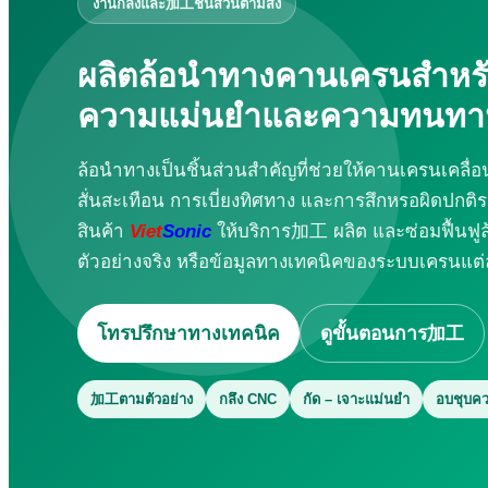
งานกลึงและ加工ชิ้นส่วนตามสั่ง
เครื่องโฮโมจีไนเซอร์และสกัดด้วยอัลตราโซนิก
เครื่องตัดอัลตราโซนิก
ผลิตล้อนำทางคานเครนสำหรั
เครื่องบัดกรีอัลตราโซนิก
เครื่องล้างอัลตราโซนิก
ความแม่นยำและความทนทาน
เครื่องเชื่อมอัลตราโซนิกสำหรับโลหะ
สายการผลิตถุง
ล้อนำทางเป็นชิ้นส่วนสำคัญที่ช่วยให้คานเครนเคลื่อ
ระบบพ่นเคลือบอัลตราโซนิก
สั่นสะเทือน การเบี่ยงทิศทาง และการสึกหรอผิดปกติ
เครื่องคัดแยกแบบสั่นอัลตราโซนิก
สินค้า
Viet
Sonic
ให้บริการ加工 ผลิต และซ่อมฟื้นฟ
บริการ
ตัวอย่างจริง หรือข้อมูลทางเทคนิคของระบบเครนแต
การฝึกอบรมสำหรับองค์กร
บริการที่ปรึกษาและออกแบบ
โทรปรึกษาทางเทคนิค
ดูขั้นตอนการ加工
งานแปรรูปโลหะ
ซ่อมแซม – บำรุงรักษา
กันซึม
加工ตามตัวอย่าง
กลึง CNC
กัด – เจาะแม่นยำ
อบชุบค
วิดีโอการใช้งาน
เครื่องเชื่อมอัลตราโซนิก
เครื่องเย็บอัลตราโซนิก