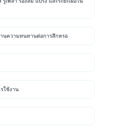
ูเพลา ร่องลิ่ม แบริ่ง และระยะเผื่อใน
นดด้านความทนทานต่อการสึกหรอ
ารใช้งาน