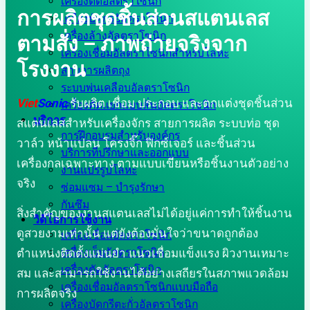
เครื่องตัดอัลตราโซนิก
การผลิตชุดชิ้นส่วนสแตนเลส
เครื่องบัดกรีอัลตราโซนิก
เครื่องล้างอัลตราโซนิก
ตามสั่ง – ภาพถ่ายจริงจาก
เครื่องเชื่อมอัลตราโซนิกสำหรับโลหะ
โรงงาน
สายการผลิตถุง
ระบบพ่นเคลือบอัลตราโซนิก
Viet
Sonic
รับผลิต เชื่อม ประกอบ และตกแต่งชุดชิ้นส่วน
เครื่องคัดแยกแบบสั่นอัลตราโซนิก
บริการ
สแตนเลสสำหรับเครื่องจักร สายการผลิต ระบบท่อ ชุด
การฝึกอบรมสำหรับองค์กร
วาล์ว หน้าแปลน โครงจิ๊ก ฟิกซ์เจอร์ และชิ้นส่วน
บริการที่ปรึกษาและออกแบบ
เครื่องกลเฉพาะทาง ตามแบบเขียนหรือชิ้นงานตัวอย่าง
งานแปรรูปโลหะ
จริง
ซ่อมแซม – บำรุงรักษา
กันซึม
สิ่งสำคัญของงานสแตนเลสไม่ได้อยู่แค่การทำให้ชิ้นงาน
วิดีโอการใช้งาน
ดูสวยงามเท่านั้น แต่ยังต้องมั่นใจว่าขนาดถูกต้อง
เครื่องเชื่อมอัลตราโซนิก
เครื่องเย็บอัลตราโซนิก
ตำแหน่งติดตั้งแม่นยำ แนวเชื่อมแข็งแรง ผิวงานเหมาะ
เครื่องตัดอัลตราโซนิก
สม และสามารถใช้งานได้อย่างเสถียรในสภาพแวดล้อม
เครื่องเชื่อมอัลตราโซนิกแบบมือถือ
การผลิตจริง
เครื่องบัดกรีตะกั่วอัลตราโซนิก