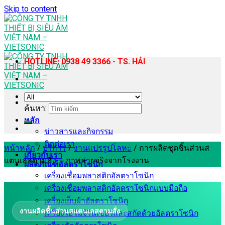
Skip to content
HOTLINE: 0938 49 3366 - TS. HẢI
ค้นหา:
หลัก
ข่าวสารและกิจกรรม
ติดต่อเรา
หน้าหลัก
/
บริการ
/
งานแปรรูปโลหะ
/
การผลิตชุดชิ้นส่วนส
เกี่ยวกับเรา
แตนเลสตามสั่ง – ภาพถ่ายจริงจากโรงงาน
ผลิตภัณฑ์อัลตราโซนิก
เครื่องเชื่อมพลาสติกอัลตราโซนิก
เครื่องเชื่อมพลาสติกอัลตราโซนิกแบบมือถือ
เครื่องเย็บผ้าอัลตราโซนิก
งานผลิตชิ้นส่วนสแตนเลสตามสั่ง
เครื่องโฮโมจีไนเซอร์และสกัดด้วยอัลตราโซนิก