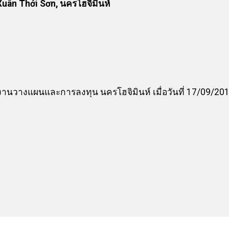
uân Thới Sơn, นครโฮจิมินห์
นวางแผนและการลงทุน นครโฮจิมินห์ เมื่อวันที่ 17/09/20