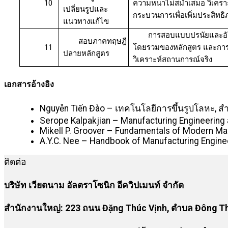
10
ความหนาไม่สม่ำเสมอ วิเคร
เปลี่ยนรูปและ
กระบวนการเพื่อเพิ่มประสิทธ
แนวทางแก้ไข
การสอบแบบปรนัยและอัตน
สอบภาคทฤษฎี
11
โดยรวมของหลักสูตร และการป
ปลายหลักสูตร
วิเคราะห์สถานการณ์จริง
เอกสารอ้างอิง
Nguyễn Tiến Đào – เทคโนโลยีการขึ้นรูปโลหะ, ส
Serope Kalpakjian – Manufacturing Engineering a
Mikell P. Groover – Fundamentals of Modern Man
A.Y.C. Nee – Handbook of Manufacturing Enginee
ติดต่อ
บริษัท เวียดนาม อัลตราโซนิก อีควิปเมนท์ จำกัด
สำนักงานใหญ่: 223 ถนน Đặng Thúc Vịnh, ตำบล Đông Thạ