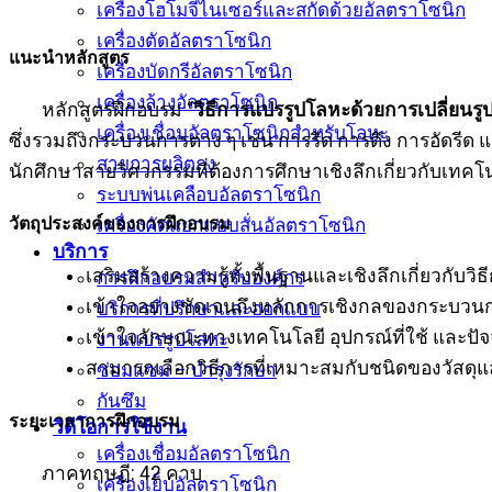
เครื่องโฮโมจีไนเซอร์และสกัดด้วยอัลตราโซนิก
เครื่องตัดอัลตราโซนิก
แนะนำหลักสูตร
เครื่องบัดกรีอัลตราโซนิก
เครื่องล้างอัลตราโซนิก
หลักสูตรฝึกอบรม “
วิธีการแปรรูปโลหะด้วยการเปลี่ยนรู
เครื่องเชื่อมอัลตราโซนิกสำหรับโลหะ
ซึ่งรวมถึงกระบวนการต่าง ๆ เช่น การรีด การดึง การอัดรีด 
สายการผลิตถุง
นักศึกษาสายวิศวกรรมที่ต้องการศึกษาเชิงลึกเกี่ยวกับเทค
ระบบพ่นเคลือบอัลตราโซนิก
วัตถุประสงค์ของการฝึกอบรม
เครื่องคัดแยกแบบสั่นอัลตราโซนิก
บริการ
เสริมสร้างความรู้ทั้งพื้นฐานและเชิงลึกเกี่ยวกับ
การฝึกอบรมสำหรับองค์กร
เข้าใจอย่างชัดเจนถึงหลักการเชิงกลของกระบวนก
บริการที่ปรึกษาและออกแบบ
เข้าใจลักษณะทางเทคโนโลยี อุปกรณ์ที่ใช้ และป
งานแปรรูปโลหะ
สามารถเลือกวิธีการที่เหมาะสมกับชนิดของวัสดุ
ซ่อมแซม – บำรุงรักษา
กันซึม
ระยะเวลาการฝึกอบรม
วิดีโอการใช้งาน
เครื่องเชื่อมอัลตราโซนิก
ภาคทฤษฎี: 42 คาบ
เครื่องเย็บอัลตราโซนิก