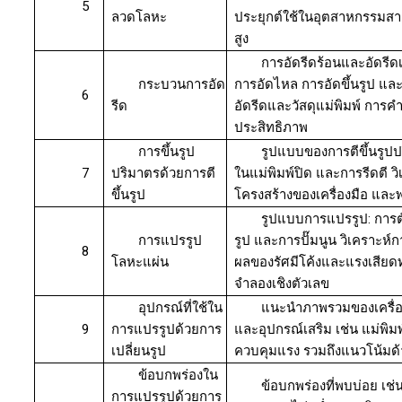
5
ลวดโลหะ
ประยุกต์ใช้ในอุตสาหกรรมส
สูง
การอัดรีดร้อนและอัดรีด
กระบวนการอัด
การอัดไหล การอัดขึ้นรูป แล
6
รีด
อัดรีดและวัสดุแม่พิมพ์ กา
ประสิทธิภาพ
การขึ้นรูป
รูปแบบของการตีขึ้นรูปป
7
ปริมาตรด้วยการตี
ในแม่พิมพ์ปิด และการรีดตี ว
ขึ้นรูป
โครงสร้างของเครื่องมือ และพล
รูปแบบการแปรรูป: การตัด
การแปรรูป
รูป และการปั๊มนูน วิเคราะห์
8
โลหะแผ่น
ผลของรัศมีโค้งและแรงเสีย
จำลองเชิงตัวเลข
อุปกรณ์ที่ใช้ใน
แนะนำภาพรวมของเครื่องอัด
9
การแปรรูปด้วยการ
และอุปกรณ์เสริม เช่น แม่พิม
เปลี่ยนรูป
ควบคุมแรง รวมถึงแนวโน้มด้
ข้อบกพร่องใน
ข้อบกพร่องที่พบบ่อย เช
การแปรรูปด้วยการ