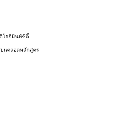
ฮจิมินห์ซิตี้
รียนตลอดหลักสูตร