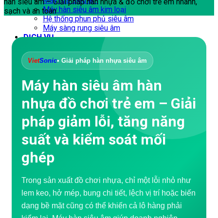
Máy rửa siêu âm
hàn siêu âm – Giải pháp hàn nhựa & đồ chơi trẻ em nhanh,
Máy hàn siêu âm kim loại
sạch và an toàn
Hệ thống phun phủ siêu âm
Máy sàng rung siêu âm
DỊCH VỤ
Đào tạo doanh nghiệp
Tư vấn – Thiết kế
Viet
Sonic
• Giải pháp hàn nhựa siêu âm
Gia công cơ khí
Sửa chữa – Bảo trì
Máy hàn siêu âm hàn
Chống thấm
Đánh giá hư hỏng
nhựa đồ chơi trẻ em – Giải
Thiết kế Website WordPress
Túi vải không dệt
pháp giảm lỗi, tăng năng
Sản xuất túi vải không dệt
Dây chuyền sản xuất túi vải không dệt
suất và kiểm soát mối
Video Ứng dụng
Máy hàn siêu âm
ghép
Máy may siêu âm
Máy cắt siêu âm
Máy hàn siêu âm cầm tay
Trong sản xuất đồ chơi nhựa, chỉ một lỗi nhỏ như
Máy hàn vảy thiếc siêu âm
lem keo, hở mép, bung chi tiết, lệch vị trí hoặc biến
Khuấy và trích ly siêu âm
Máy sản xuất túi vải
dạng bề mặt cũng có thể khiến cả lô hàng phải
DOWNLOAD