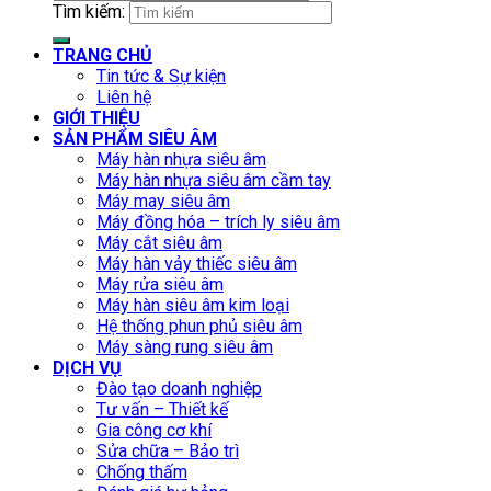
Tìm kiếm:
TRANG CHỦ
Tin tức & Sự kiện
Liên hệ
GIỚI THIỆU
SẢN PHẨM SIÊU ÂM
Máy hàn nhựa siêu âm
Máy hàn nhựa siêu âm cầm tay
Máy may siêu âm
Máy đồng hóa – trích ly siêu âm
Máy cắt siêu âm
Máy hàn vảy thiếc siêu âm
Máy rửa siêu âm
Máy hàn siêu âm kim loại
Hệ thống phun phủ siêu âm
Máy sàng rung siêu âm
DỊCH VỤ
Đào tạo doanh nghiệp
Tư vấn – Thiết kế
Gia công cơ khí
Sửa chữa – Bảo trì
Chống thấm