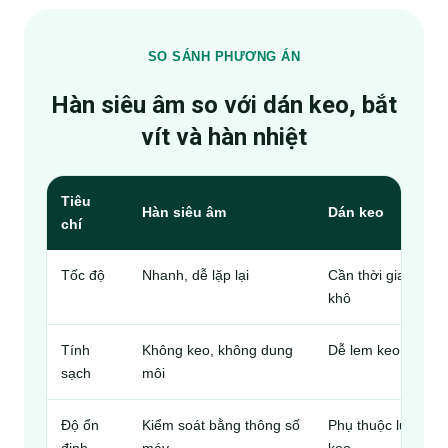
SO SÁNH PHƯƠNG ÁN
Hàn siêu âm so với dán keo, bắt
vít và hàn nhiệt
Tiêu
Hàn siêu âm
Dán keo
chí
Tốc độ
Nhanh, dễ lặp lại
Cần thời gian
khô
Tính
Không keo, không dung
Dễ lem keo
sạch
môi
Độ ổn
Kiểm soát bằng thông số
Phụ thuộc lượng
định
máy
keo