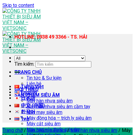
Skip to content
HOTLINE: 0938 49 3366 - TS. HẢI
Tìm kiếm:
TRANG CHỦ
Tin tức & Sự kiện
Liên hệ
Tiếng Việt
GIỚI THIỆU
English
SẢN PHẨM SIÊU ÂM
日本語
Máy hàn nhựa siêu âm
中文 (中国)
Máy hàn nhựa siêu âm cầm tay
한국어
Máy may siêu âm
Máy đồng hóa – trích ly siêu âm
ไทย
Máy cắt siêu âm
Máy hàn vảy thiếc siêu âm
Trang chủ
/
Sản phẩm siêu âm
/
Máy hàn nhựa siêu âm
/
Máy