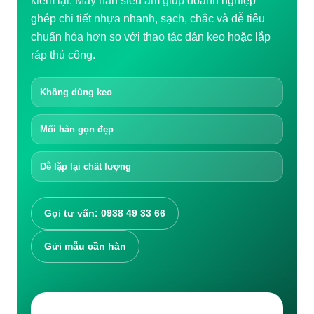
kiểm lại. Máy hàn siêu âm giúp doanh nghiệp
Tiếng Việt
ghép chi tiết nhựa nhanh, sạch, chắc và dễ tiêu
Tiếng Việt
English
chuẩn hóa hơn so với thao tác dán keo hoặc lắp
日本語
ráp thủ công.
中文 (中国)
한국어
Không dùng keo
ไทย
Mối hàn gọn đẹp
Tìm kiếm:
Dễ lặp lại chất lượng
Gọi tư vấn: 0938 49 33 66
Gửi mẫu cần hàn