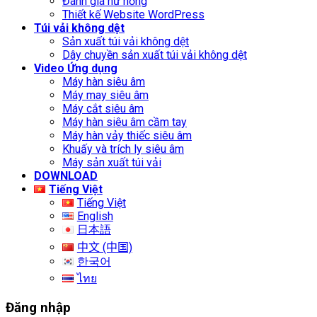
Đánh giá hư hỏng
Thiết kế Website WordPress
Túi vải không dệt
Sản xuất túi vải không dệt
Dây chuyền sản xuất túi vải không dệt
Video Ứng dụng
Máy hàn siêu âm
Máy may siêu âm
Máy cắt siêu âm
Máy hàn siêu âm cầm tay
Máy hàn vảy thiếc siêu âm
Khuấy và trích ly siêu âm
Máy sản xuất túi vải
DOWNLOAD
Tiếng Việt
Tiếng Việt
English
日本語
中文 (中国)
한국어
ไทย
Đăng nhập