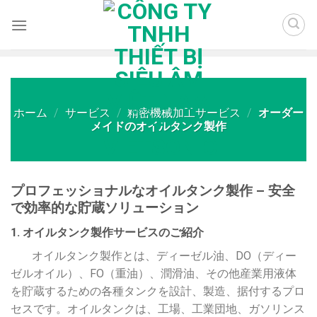
Skip
to
content
ホーム
/
サービス
/
精密機械加工サービス
/
オーダー
メイドのオイルタンク製作
プロフェッショナルなオイルタンク製作 – 安全
で効率的な貯蔵ソリューション
1. オイルタンク製作サービスのご紹介
オイルタンク製作とは、ディーゼル油、DO（ディー
ゼルオイル）、FO（重油）、潤滑油、その他産業用液体
を貯蔵するための各種タンクを設計、製造、据付するプロ
セスです。オイルタンクは、工場、工業団地、ガソリンス