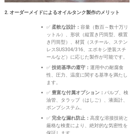
2. オーダーメイドによるオイルタンク製作のメリット
✅
柔軟な設計：
容量（数百～数十万リ
ットル）、形状（縦置き円筒型、横置
き円筒型）、材質（スチール、ステン
レスSUS304/316、エポキシ塗装スチ
ールなど）に応じた製作が可能です。
✅
技術基準の遵守：
運用中の耐腐食
性、圧力、温度に関する基準を満たし
ます。
✅
豊富な付属オプション：
バルブ、検
油管、タラップ（はしご）、液面計、
ポンプシステム。
✅
完全な漏れ防止：
高度な溶接技術と
厳格な検査により、絶対的な気密性を
保証します。