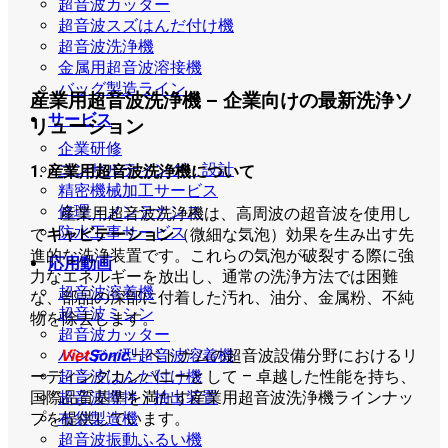
超音波カッター
超音波スズはんだ付け機
超音波洗浄機
金属用超音波溶接機
バッグ製造ライン
産業用超音波洗浄機 – 企業向けの最新洗浄ソ
サービス
リューション
企業研修
コンサルティング・設計
1. 産業用超音波洗浄機について
精密機械加工サービス
修理・メンテナンス
産業用超音波洗浄機は、高周波の超音波を使用し
防水工事サービス
て
キャビテーション
（微細な気泡）効果を生み出す先
進的な洗浄装置です。これらの気泡が破裂する際に強
応用動画
力なエネルギーを放出し、通常の洗浄方法では困難
超音波溶着機
な、部品の深部に付着した汚れ、油分、金属粉、不純
超音波ミシン
物を除去します。
超音波カッター
Viet
Sonic
– ベトナムの超音波設備分野におけるリ
ハンディ型超音波溶着機
ーディングカンパニーとして – 卓越した性能を持ち、
超音波はんだ付け機
国際品質基準を満たす産業用超音波洗浄機ラインナッ
超音波攪拌・抽出装置
プを提供しています。
布袋製造機
超音波振動ふるい機