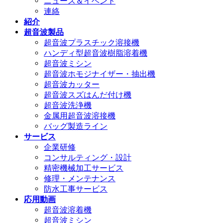
ニュース＆イベント
連絡
紹介
超音波製品
超音波プラスチック溶接機
ハンディ型超音波樹脂溶着機
超音波ミシン
超音波ホモジナイザー・抽出機
超音波カッター
超音波スズはんだ付け機
超音波洗浄機
金属用超音波溶接機
バッグ製造ライン
サービス
企業研修
コンサルティング・設計
精密機械加工サービス
修理・メンテナンス
防水工事サービス
応用動画
超音波溶着機
超音波ミシン