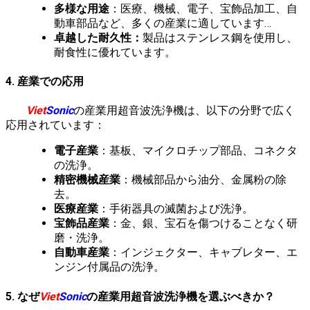
多様な用途
：医療、機械、電子、宝飾品加工、自
動車部品など、多くの産業に適しています…
卓越した耐久性：
製品はステンレス鋼を使用し、
耐食性に優れています。
4. 産業での応用
Viet
Sonic
の産業用超音波洗浄機は、以下の分野で広く
応用されています：
電子産業
：基板、マイクロチップ部品、コネクタ
の洗浄。
精密機械産業
：機械部品から油分、金属粉の除
去。
医療産業
：手術器具の滅菌および洗浄。
宝飾品産業
：金、銀、宝石を傷つけることなく研
磨・洗浄。
自動車産業
：インジェクター、キャブレター、エ
ンジン付属品の洗浄。
5. なぜ
Viet
Sonic
の産業用超音波洗浄機を選ぶべきか？