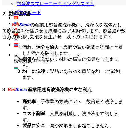
超音波スプレーコーティングシステム
ダウンロード
2. 動作原理
Viet
Sonic
の産業用超音波洗浄機は、洗浄液を媒体とし
て超音波を伝播させる原理に基づき動作します。超音波が数
百万の微細な気泡を発生させ、以下の点を助けます：
汚れ、油分を除去
：表面や狭い隙間に強固に付着
した汚れを除去します。
損傷を与えない
：材料の構造に損傷を与えませ
検索対象:
ん。
均一に洗浄
：製品のあらゆる箇所を均一に洗浄し
ます。
3.
Viet
Sonic
産業用超音波洗浄機の主な利点
高効率
：手作業の方法に比べ、数倍速く洗浄しま
す。
コスト削減
：人員を削減し、洗浄液を節約しま
す。
製品に安全
：傷や変形を引き起こしません。