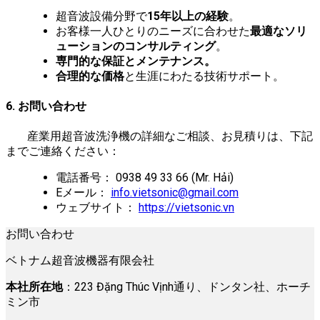
超音波設備分野で
15年以上の経験
。
お客様一人ひとりのニーズに合わせた
最適なソリ
ューションのコンサルティング
。
専門的な保証とメンテナンス。
合理的な価格
と生涯にわたる技術サポート。
6. お問い合わせ
産業用超音波洗浄機の詳細なご相談、お見積りは、下記
までご連絡ください：
電話番号： 0938 49 33 66 (Mr. Hải)
Eメール：
info.vietsonic@gmail.com
ウェブサイト：
https://vietsonic.vn
お問い合わせ
ベトナム超音波機器有限会社
本社所在地
：223 Đặng Thúc Vịnh通り、ドンタン社、ホーチ
ミン市