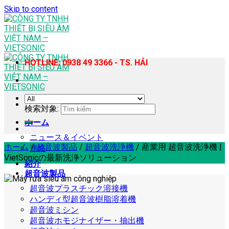
Skip to content
HOTLINE: 0938 49 3366 - TS. HẢI
検索対象:
ホーム
ニュース＆イベント
ホーム
/
超音波製品
/
超音波洗浄機
/
産業用 超音波洗浄機 |
連絡
VietSonicの最新洗浄ソリューション
紹介
超音波製品
超音波プラスチック溶接機
ハンディ型超音波樹脂溶着機
超音波ミシン
超音波ホモジナイザー・抽出機