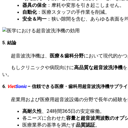
器具の保全
：摩耗や変形を引き起こしません。
自動化
：医療スタッフの手作業を削減。
安全＆均一
：狭い隙間を含む、あらゆる表面を
5. 結論
超音波洗浄機は、
医療＆歯科分野
において現代的かつ
もしクリニックや病院向けに
高品質な超音波洗浄機
を
い。
6.
Viet
Sonic
– 信頼できる医療・歯科用超音波洗浄機サプラ
産業用および医療用超音波設備の分野で長年の経験を
高耐久性
、24時間365日の安定稼働。
各ニーズに合わせた
容量と超音波周波数のオプ
医療業界の基準を満たす
品質認証
。