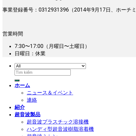
事業登録番号：0312931396（2014年9月17日、ホ
営業時間
7:30〜17:00（月曜日〜土曜日）
日曜日：休業
検
索
ホーム
対
ニュース＆イベント
象:
連絡
紹介
超音波製品
超音波プラスチック溶接機
ハンディ型超音波樹脂溶着機