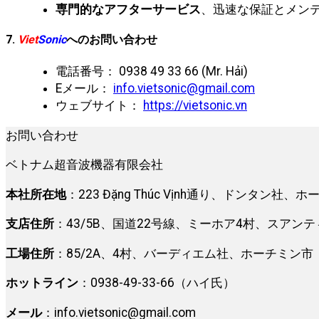
専門的なアフターサービス
、迅速な保証とメン
7.
Viet
Sonic
へのお問い合わせ
電話番号： 0938 49 33 66 (Mr. Hải)
Eメール：
info.vietsonic@gmail.com
ウェブサイト：
https://vietsonic.vn
お問い合わせ
ベトナム超音波機器有限会社
本社所在地
：223 Đặng Thúc Vịnh通り、ドンタン社、
支店住所
：43/5B、国道22号線、ミーホア4村、スアン
工場住所
：85/2A、4村、バーディエム社、ホーチミン市
ホットライン
：0938-49-33-66（ハイ氏）
メール
：
info.vietsonic@gmail.com