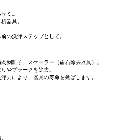
サミ…
分析器具。
る前の洗浄ステップとして。
歯肉剥離子、スケーラー（歯石除去器具）。
残りやプラークを除去。
洗浄力により、器具の寿命を延ばします。
縮。