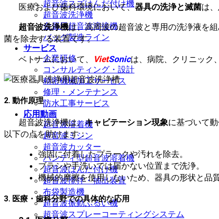
超音波スズはんだ付け機
医療および歯科環境において、
器具の洗浄と滅菌
は、
超音波洗浄機
金属用超音波溶接機
超音波洗浄機
は、高周波の超音波と専用の洗浄液を組
バッグ製造ライン
菌を除去する装置です。
サービス
企業研修
ベトナムにおいて、
Viet
Sonic
は、病院、クリニック
コンサルティング・設計
精密機械加工サービス
修理・メンテナンス
2. 動作原理
防水工事サービス
応用動画
超音波洗浄機は、
キャビテーション現象
に基づいて動
超音波溶着機
以下の点を助けます：
超音波ミシン
超音波カッター
強固に付着したプラークや汚れを除去。
ハンディ型超音波溶着機
ブラシや手洗いでは届かない位置まで洗浄。
超音波はんだ付け機
機械的摩擦を使用しないため、器具の形状と品
超音波攪拌・抽出装置
布袋製造機
3. 医療・歯科分野での具体的な応用
超音波振動ふるい機
超音波スプレーコーティングシステム