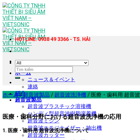
Skip
to
content
HOTLINE: 0938 49 3366 - TS. HẢI
検
ホーム
索
ニュース＆イベント
対
連絡
象:
紹介
ホーム
/
超音波製品
/
超音波洗浄機
/
医療・歯科用 超音波洗浄
超音波製品
超音波プラスチック溶接機
ハンディ型超音波樹脂溶着機
医療・歯科分野における超音波洗浄機の応用
超音波ミシン
超音波ホモジナイザー・抽出機
1. 医療・歯科用 超音波洗浄機について
超音波カッター