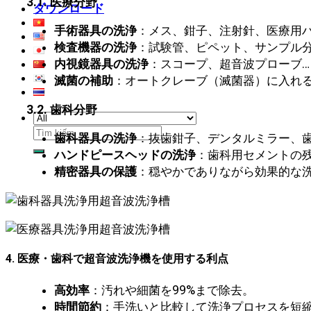
3.1. 医療分野
ダウンロード
手術器具の洗浄
：メス、鉗子、注射針、医療用ハ
検査機器の洗浄
：試験管、ピペット、サンプル
内視鏡器具の洗浄
：スコープ、超音波プローブ…
滅菌の補助
：オートクレーブ（滅菌器）に入れ
3.2. 歯科分野
検
歯科器具の洗浄
：抜歯鉗子、デンタルミラー、
索
ハンドピースヘッドの洗浄
：歯科用セメントの
対
精密器具の保護
：穏やかでありながら効果的な
象:
4. 医療・歯科で超音波洗浄機を使用する利点
高効率
：汚れや細菌を99%まで除去。
時間節約
：手洗いと比較して洗浄プロセスを短