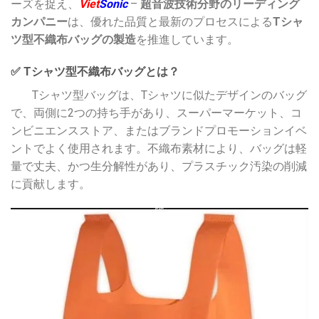
ーズを捉え、
Viet
Sonic
–
超音波技術分野のリーディング
カンパニー
は、優れた品質と最新のプロセスによる
Tシャ
ツ型不織布バッグの製造
を推進しています。
✅ Tシャツ型不織布バッグとは？
Tシャツ型バッグは、Tシャツに似たデザインのバッグ
で、両側に2つの持ち手があり、スーパーマーケット、コ
ンビニエンスストア、またはブランドプロモーションイベ
ントでよく使用されます。不織布素材により、バッグは軽
量で丈夫、かつ生分解性があり、プラスチック汚染の削減
に貢献します。