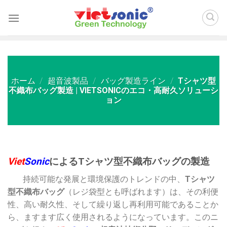
Skip
to
content
ホーム
/
超音波製品
/
バッグ製造ライン
/
Tシャツ型
不織布バッグ製造 | VIETSONICのエコ・高耐久ソリューシ
ョン
Viet
Sonic
によるTシャツ型不織布バッグの製造
持続可能な発展と環境保護のトレンドの中、
Tシャツ
型不織布バッグ
（レジ袋型とも呼ばれます）は、その利便
性、高い耐久性、そして繰り返し再利用可能であることか
ら、ますます広く使用されるようになっています。このニ