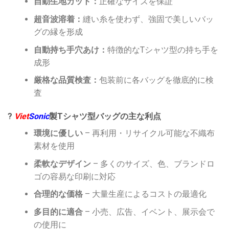
自動生地カット：
正確なサイズを保証
超音波溶着：
縫い糸を使わず、強固で美しいバッ
グの縁を形成
自動持ち手穴あけ：
特徴的なTシャツ型の持ち手を
成形
厳格な品質検査：
包装前に各バッグを徹底的に検
査
?
Viet
Sonic
製Tシャツ型バッグの主な利点
環境に優しい
– 再利用・リサイクル可能な不織布
素材を使用
柔軟なデザイン
– 多くのサイズ、色、ブランドロ
ゴの容易な印刷に対応
合理的な価格
– 大量生産によるコストの最適化
多目的に適合
– 小売、広告、イベント、展示会で
の使用に