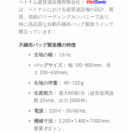
ベトナム超音波設備有限会社 –
Viet
Sonic
は、ベトナムにおける超音波設備の設計、製
造、供給のリーディングカンパニーであり、
特に高品質な自動不織布バッグ製造ラインで
際立っています。
不織布バッグ製造機の特徴
生地の幅：
1,6 m;
バッグサイズ：
幅 100–800 mm、長
さ 200–650 mm;
生地の坪量：
40–120 g;
生産能力：
最大60袋/分（超音波周波
数 20 kHz、出力 2000 W）
電源：
220 V – 50/60 Hz;
機械寸法：
2.200 × 1.400 × 7.000 mm、
重量 約2 トン。