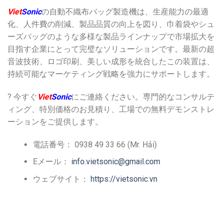
Viet
Sonic
の自動不織布バッグ製造機は、生産能力の最適
化、人件費の削減、製品品質の向上を図り、巾着袋やシュ
ーズバッグのような多様な製品ラインナップで市場拡大を
目指す企業にとって完璧なソリューションです。最新の超
音波技術、ロゴ印刷、美しい成形を統合したこの装置は、
持続可能なマーケティング戦略を強力にサポートします。
? 今すぐ
Viet
Sonic
にご連絡ください。専門的なコンサルテ
ィング、特別価格のお見積り、工場での無料デモンストレ
ーションをご提供します。
電話番号： 0938 49 33 66 (Mr. Hải)
Eメール：
info.vietsonic@gmail.com
ウェブサイト：
https://vietsonic.vn