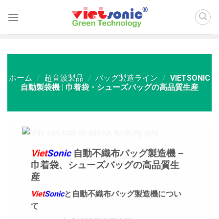
Skip
to
content
ホーム
/
超音波製品
/
バッグ製造ライン
/
VIETSONIC
自動製袋機 | 巾着袋・シューズバッグの高品質生産
Viet
Sonic
自動不織布バッグ製造機 –
巾着袋、シューズバッグの高品質生
産
Viet
Sonic
と自動不織布バッグ製造機につい
て